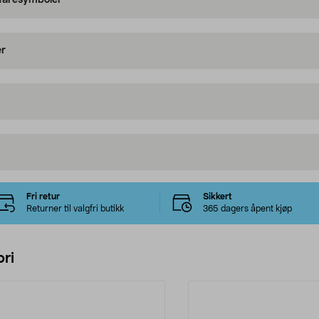
 faresymboler
er
Fri retur
Sikkert
Returner til valgfri butikk
365 dagers åpent kjøp
ri