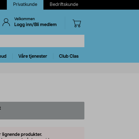
Privatkunde
Bedriftskunde
Velkommen
Logg inn/Bli medlem
bud
Våre tjenester
Club Clas
t
er
lignende produkter.