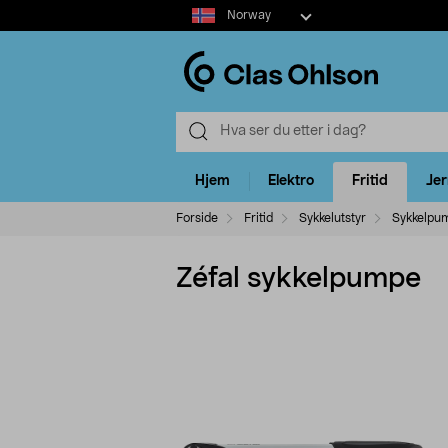
Select
Norway
market
Hjem
Elektro
Fritid
Je
Forside
Fritid
Sykkelutstyr
Sykkelpu
Zéfal sykkelpumpe