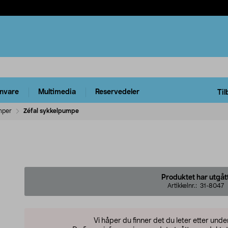
rnvare
Multimedia
Reservedeler
Til
mper
Zéfal sykkelpumpe
Produktet har utgåt
Artikkelnr.:
31-8047
Vi håper du finner det du leter etter und