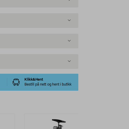
Klikk&Hent
Bestill på nett og hent i butikk