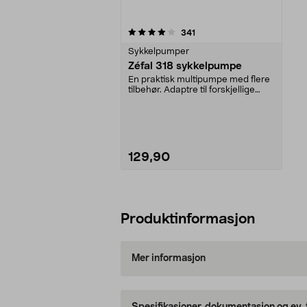
0av 5 stjerner
anmeldelser
341
Sykkelpumper
Zéfal 318 sykkelpumpe
En praktisk multipumpe med flere
tilbehør. Adaptre til forskjellige
ventiler. Pe...
129,90
Legg i handlekurv
Produktinformasjon
Mer informasjon