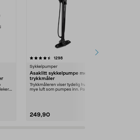
4.5 av 5 stjerner
anmeldelser
4.0
1298
1
Sykkelpumper
Sykkelpumpe
Asaklitt sykkelpumpe med
Zéfal Profi
er
trykkmåler
sykkelpump
Schrader, D
p
Trykkmåleren viser tydelig hvor
Ekstra tilbeh
leker.
mye luft som pumpes inn. Passer
opp sykkeldek
Presta-, Schrade...
luftmadrasser.
249,90
349,90