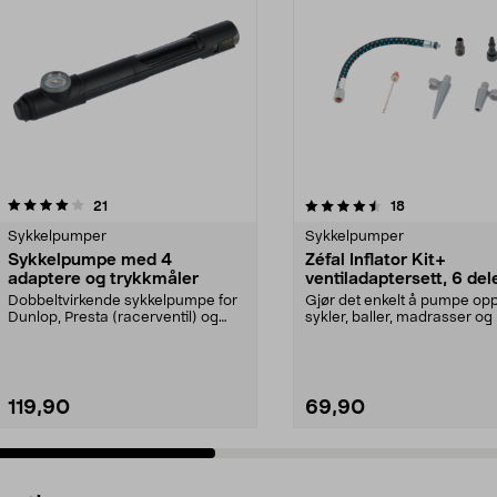
4.5 av 5 stjerner
anmeldelser
4.5 av 5 stjerner
anmeldelser
21
18
Sykkelpumper
Sykkelpumper
Sykkelpumpe med 4
Zéfal Inflator Kit+
adaptere og trykkmåler
ventiladaptersett, 6 del
Dobbeltvirkende sykkelpumpe for
Gjør det enkelt å pumpe op
Dunlop, Presta (racerventil) og
sykler, baller, madrasser og 
Schrader. Liten,...
Fleksibel tilkob...
119,90
69,90