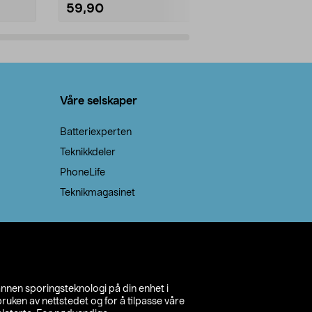
59,90
69,90
Legg i handlekurv
Legg 
Våre selskaper
Batteriexperten
Teknikkdeler
PhoneLife
Teknikmagasinet
annen sporingsteknologi på din enhet i
ruken av nettstedet og for å tilpasse våre