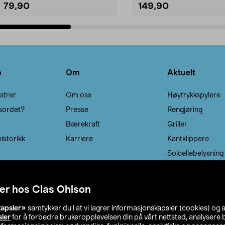
79,90
149,90
Legg i handlekurv
Legg i handlekurv
o
Om
Aktuelt
strer
Om oss
Høytrykkspylere
sordet?
Presse
Rengjøring
Bærekraft
Griller
istorikk
Karriere
Kantklippere
Solcellebelysning
er hos Clas Ohlson
kapsler»
samtykker du i at vi lagrer informasjonskapsler (cookies) og 
sler
for å forbedre brukeropplevelsen din på vårt nettsted, analysere b