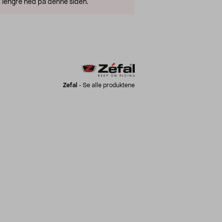
 lengre ned på denne siden.
Zefal
-
Se alle produktene