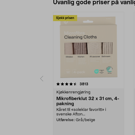
Uvanlig gode priser på vanli
Sjekk prisen
5av 5 stjerner
4.5av 5 stjerner
anmeldelser
3813
Kjøkkenrengjøring
Mikrofiberklut 32 x 31 cm, 4-
pakning
Kåret til «soleklar favoritt» i
svenske Afton...
Utførelse:
Grå/beige