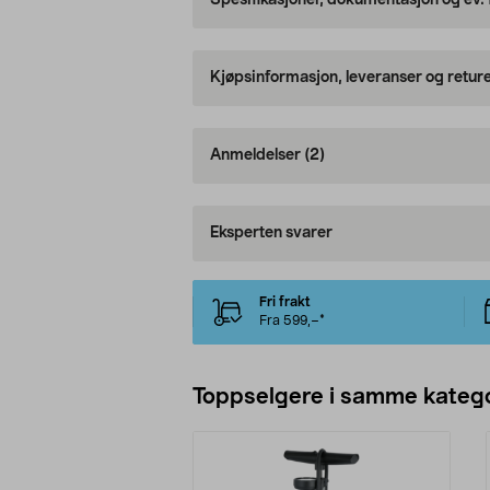
Spesifikasjoner, dokumentasjon og ev.
Kjøpsinformasjon, leveranser og retur
Anmeldelser
(2)
Eksperten svarer
Fri frakt
Fra 599,–*
Toppselgere i samme katego