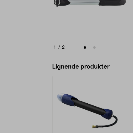
1
/
2
Lignende produkter