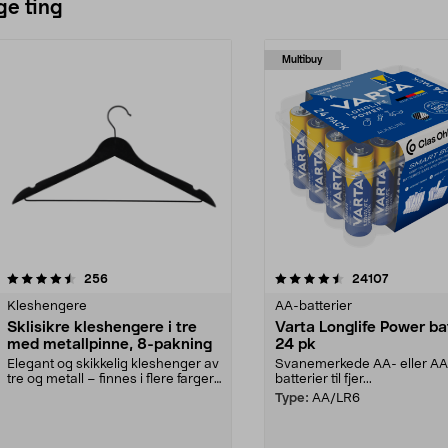
ge ting
Multibuy
4.5av 5 stjerner
anmeldelser
4.5av 5 stjerner
anmeldels
256
24107
Kleshengere
AA-batterier
Sklisikre kleshengere i tre
Varta Longlife Power ba
med metallpinne, 8-pakning
24 pk
Elegant og skikkelig kleshenger av
Svanemerkede AA- eller A
tre og metall – finnes i flere farger.
batterier til fjer...
Kleshe...
Type:
AA/LR6