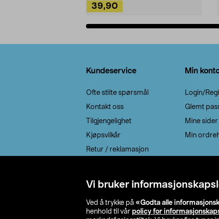
39,90
Legg i handlekurv
Bunntekst
Kundeservice
Min kont
Ofte stilte spørsmål
Login/Regi
Kontakt oss
Glemt pas
Tilgjengelighet
Mine sider
Kjøpsvilkår
Min ordreh
Retur / reklamasjon
EE-avfall
Cookie policy
Vi bruker informasjonskapsl
Leveringsalternativ
Ved å trykke på
«Godta alle informasjons
henhold til vår
policy for informasjonskap