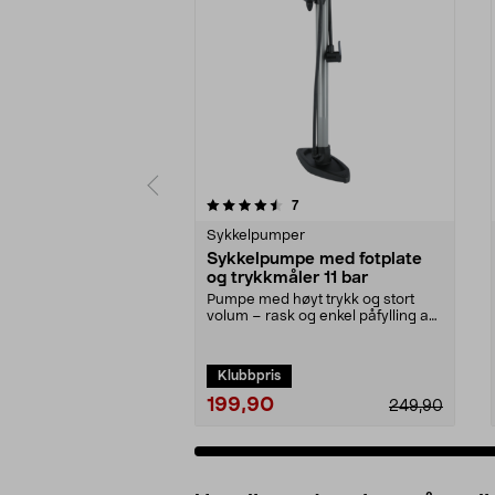
5 av 5 stjerner
4.0 av 5 stjerner
anmeldelser
7
Sykkelpumper
Sykkelpumpe med fotplate
og trykkmåler 11 bar
Pumpe med høyt trykk og stort
volum – rask og enkel påfylling av
luft. Robust sy...
Klubbpris
199,90
249,90