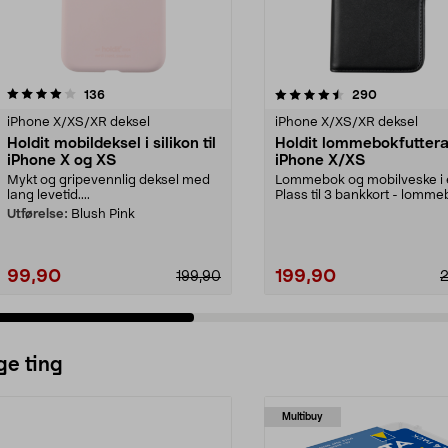
4.5 av 5 stjerner
anmeldelser
4.5 av 5 stjerner
anmeldelser
136
290
iPhone X/XS/XR deksel
iPhone X/XS/XR deksel
Holdit mobildeksel i silikon til
Holdit lommebokfutteral
iPhone X og XS
iPhone X/XS
Mykt og gripevennlig deksel med
Lommebok og mobilveske i e
lang levetid....
Plass til 3 bankkort - lomm
din kan du legge...
Utførelse:
Blush Pink
99,90
199,90
199,90
ge ting
Multibuy