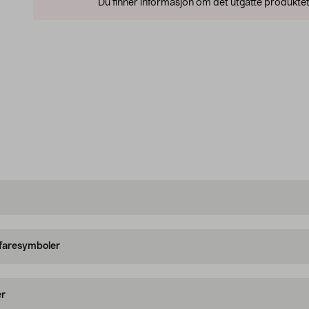
Du finner informasjon om det utgåtte produktet
 faresymboler
er