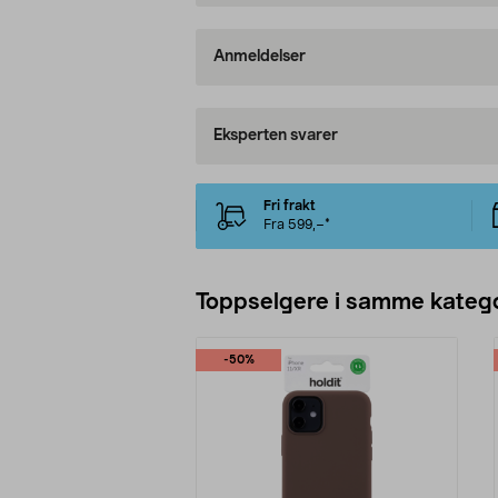
Anmeldelser
Eksperten svarer
Fri frakt
Fra 599,–*
Toppselgere i samme katego
-50%