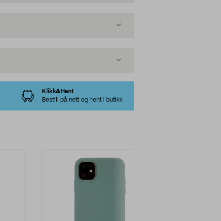
Klikk&Hent
Bestill på nett og hent i butikk