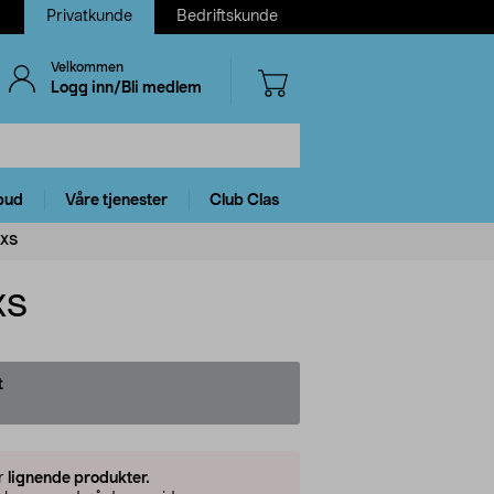
Privatkunde
Bedriftskunde
Velkommen
Logg inn/Bli medlem
bud
Våre tjenester
Club Clas
/XS
XS
t
er
lignende produkter.