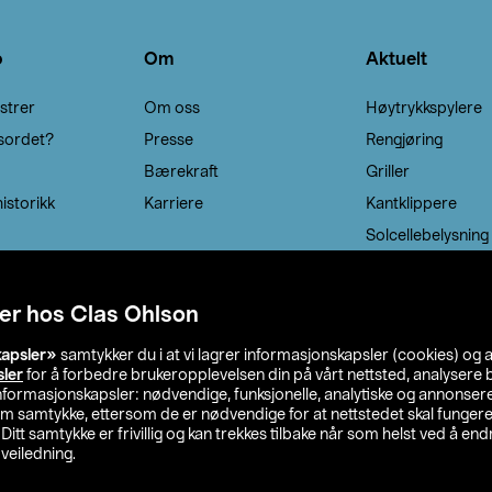
o
Om
Aktuelt
strer
Om oss
Høytrykkspylere
sordet?
Presse
Rengjøring
Bærekraft
Griller
istorikk
Karriere
Kantklippere
Solcellebelysning
er hos Clas Ohlson
kapsler»
samtykker du i at vi lagrer informasjonskapsler (cookies) og 
sler
for å forbedre brukeropplevelsen din på vårt nettsted, analysere b
 informasjonskapsler: nødvendige, funksjonelle, analytiske og annonse
om samtykke, ettersom de er nødvendige for at nettstedet skal fungere
. Ditt samtykke er frivillig og kan trekkes tilbake når som helst ved å endr
veiledning.
lson
Privacy statement
Medlemsvilkår
Kjøpsvilkår
F