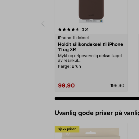
5 av 5 stjerner
4.0 av 5 stjerner
anmeldelser
351
iPhone 11 deksel
Holdit silikondeksel til iPhone
11 og XR
Mykt og gripevennlig deksel laget
av resirkul...
Farge:
Brun
99,90
199,90
Uvanlig gode priser på vanli
Sjekk prisen