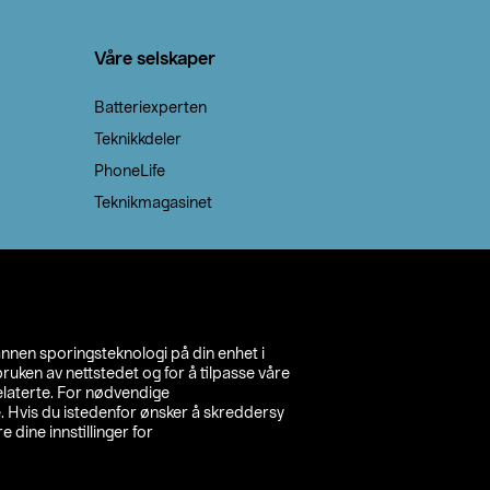
Våre selskaper
Batteriexperten
Teknikkdeler
PhoneLife
Teknikmagasinet
annen sporingsteknologi på din enhet i
ruken av nettstedet og for å tilpasse våre
relaterte. For nødvendige
. Hvis du istedenfor ønsker å skreddersy
e dine innstillinger for
inn din butikk