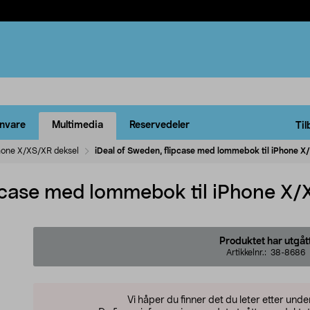
rnvare
Multimedia
Reservedeler
Til
hone X/XS/XR deksel
iDeal of Sweden, flipcase med lommebok til iPhone X
ipcase med lommebok til iPhone X/
Produktet har utgåt
Artikkelnr.:
38-8686
Vi håper du finner det du leter etter und