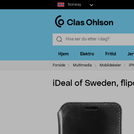
Select
Norway
market
Hjem
Elektro
Fritid
Je
Forside
Multimedia
Mobildeksler
iP
iDeal of Sweden, fl