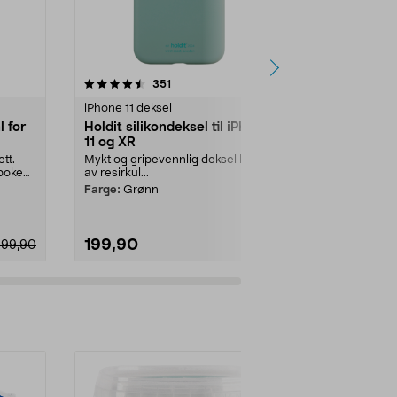
4.5 av 5 stjerner
anmeldelser
4.5
351
4
iPhone 11 deksel
iPhone 11 dek
 for
Holdit silikondeksel til iPhone
dbramante
11 og XR
iPhone 11/X
tt.
Mykt og gripevennlig deksel laget
Tynt, støtbes
eboken
av resirkul...
gjenvunnet pl.
Farge:
Grønn
Utførelse:
Cle
199,90
199,90
299,90