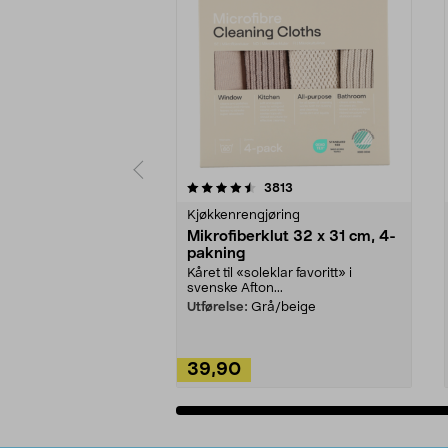
5av 5 stjerner
4.5av 5 stjerner
anmeldelser
3813
Kjøkkenrengjøring
Mikrofiberklut 32 x 31 cm, 4-
pakning
Kåret til «soleklar favoritt» i
svenske Afton...
Utførelse:
Grå/beige
39,90
Legg i handlekurv