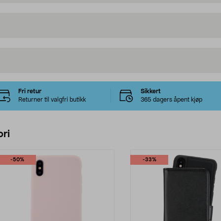
Fri retur
Sikkert
Returner til valgfri butikk
365 dagers åpent kjøp
ri
-50%
-33%