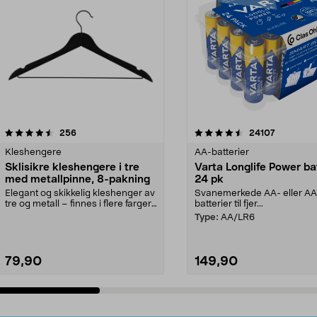
4.5av 5 stjerner
anmeldelser
4.5av 5 stjerner
anmeldels
256
24107
Kleshengere
AA-batterier
Sklisikre kleshengere i tre
Varta Longlife Power ba
med metallpinne, 8-pakning
24 pk
Elegant og skikkelig kleshenger av
Svanemerkede AA- eller A
tre og metall – finnes i flere farger.
batterier til fjer...
Kleshe...
Type:
AA/LR6
79,90
149,90
Legg i handlekurv
Legg i handlekurv