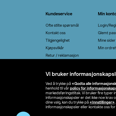
Bunntekst
Kundeservice
Min kont
Ofte stilte spørsmål
Login/Regi
Kontakt oss
Glemt pas
Tilgjengelighet
Mine sider
Kjøpsvilkår
Min ordreh
Retur / reklamasjon
EE-avfall
Cookie policy
Vi bruker informasjonskapsl
Leveringsalternativ
Ved å trykke på
«Godta alle informasjons
henhold til vår
policy for informasjonskap
markedsføringstiltak. Vi bruker fire typer
informasjonskapsler er det ikke noe krav 
dine valg, kan du trykke på
«Innstillinger»
informasjonskapsler eller kontakte oss for 
© 2026 Clas Oh