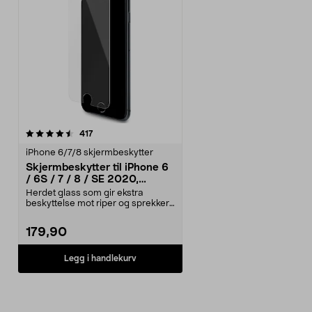
anmeldelser
417
iPhone 6/7/8 skjermbeskytter
Skjermbeskytter til iPhone 6
/ 6S / 7 / 8 / SE 2020,
Tempered Glass
Herdet glass som gir ekstra
beskyttelse mot riper og sprekker.
Displaybeskyttels...
179,90
Legg i handlekurv