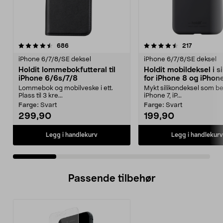
4.5 av 5 stjerner
anmeldelser
4.5 av 5 stjerner
anmeldels
686
217
iPhone 6/7/8/SE deksel
iPhone 6/7/8/SE deksel
Holdit lommebokfutteral til
Holdit mobildeksel i si
iPhone 6/6s/7/8
for iPhone 8 og iPhon
2020
Lommebok og mobilveske i ett.
Mykt silikondeksel som be
Plass til 3 kre...
iPhone 7, iP...
Farge:
Svart
Farge:
Svart
299,90
199,90
Legg i handlekurv
Legg i handlekurv
Passende tilbehør