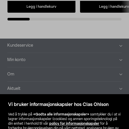
Legg i handlekurv
Legg i handlekurv
Bunntekst
Kundeservice
Min konto
Om
Aktuelt
Våre selskaper
Vi bruker informasjonskapsler hos Clas Ohlson
Ved å trykke på
«Godta alle informasjonskapsler»
samtykker du i at vi
Finn din butikk
lagrer informasjonskapsler (cookies) og annen sporingsteknologi på
din enhet i henhold til vår
policy for informasjonskapsler
for å
forbedre brukeropplevelsen din på vårt nettsted, analysere bruken av