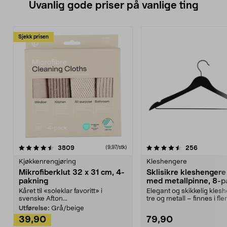
Uvanlig gode priser på vanlige ting
Sjekk prisen
4.5av 5 stjerner
anmeldelser
4.5av 5 stjerner
anmeldels
3809
256
(9,97/stk)
Kjøkkenrengjøring
Kleshengere
Mikrofiberklut 32 x 31 cm, 4-
Sklisikre kleshengere 
pakning
med metallpinne, 8-p
Kåret til «soleklar favoritt» i
Elegant og skikkelig kles
svenske Afton...
tre og metall – finnes i fle
Kleshe...
Utførelse:
Grå/beige
39,90
79,90