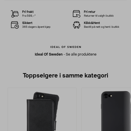
Fri frakt
Fri retur
Fra 599,–*
Returner til valgfri butikk
Sikkert
Klikk&Hent
365 dagers åpent kjøp
Bestill på nett og hent i butikk
Ideal Of Sweden
-
Se alle produktene
Toppselgere i samme kategori