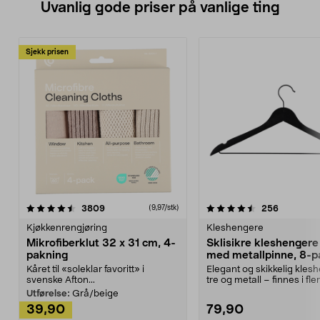
Uvanlig gode priser på vanlige ting
Sjekk prisen
4.5av 5 stjerner
anmeldelser
4.5av 5 stjerner
anmeldels
3809
256
(9,97/stk)
Kjøkkenrengjøring
Kleshengere
Mikrofiberklut 32 x 31 cm, 4-
Sklisikre kleshengere 
pakning
med metallpinne, 8-p
Kåret til «soleklar favoritt» i
Elegant og skikkelig kles
svenske Afton...
tre og metall – finnes i fle
Kleshe...
Utførelse:
Grå/beige
39,90
79,90