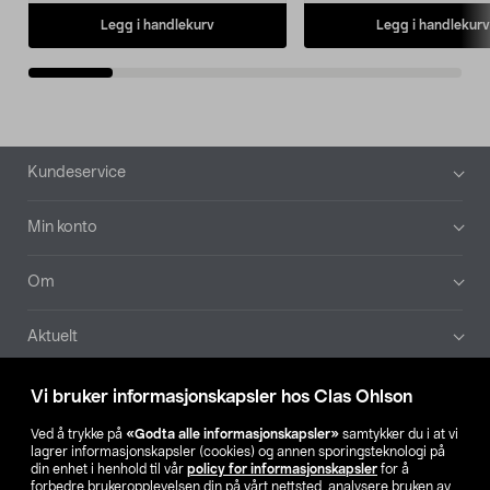
Legg i handlekurv
Legg i handlekurv
Bunntekst
Kundeservice
Min konto
Om
Aktuelt
Våre selskaper
Vi bruker informasjonskapsler hos Clas Ohlson
Ved å trykke på
«Godta alle informasjonskapsler»
samtykker du i at vi
Finn din butikk
lagrer informasjonskapsler (cookies) og annen sporingsteknologi på
din enhet i henhold til vår
policy for informasjonskapsler
for å
forbedre brukeropplevelsen din på vårt nettsted, analysere bruken av