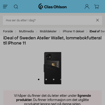
Forside
Multimedia
Mobildeksler
iPhone 11 deksel
iDeal of Sw
iDeal of Sweden Atelier Wallet, lommebokfutteral
til iPhone 11
Vi håper du finner det du leter etter under
lignende
produkter.
Du finner informasjon om det utgåtte
produktet lengre ned på denne siden.