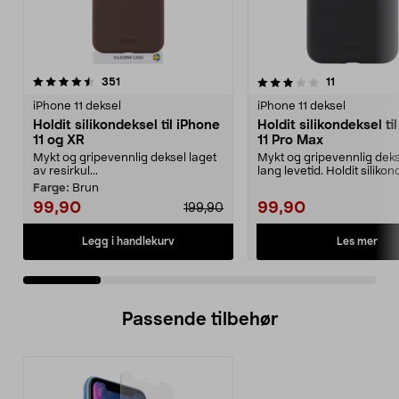
3.5 av 5 stjerner
anmeldelser
4.5 av 5 stjerner
anmeldelser
351
11
iPhone 11 deksel
iPhone 11 deksel
Holdit silikondeksel til iPhone
Holdit silikondeksel ti
11 og XR
11 Pro Max
Mykt og gripevennlig deksel laget
Mykt og gripevennlig dek
av resirkul...
lang levetid. Holdit silikond
iPhone 11...
Farge:
Brun
99,90
99,90
199,90
Les mer
Legg i handlekurv
Passende tilbehør