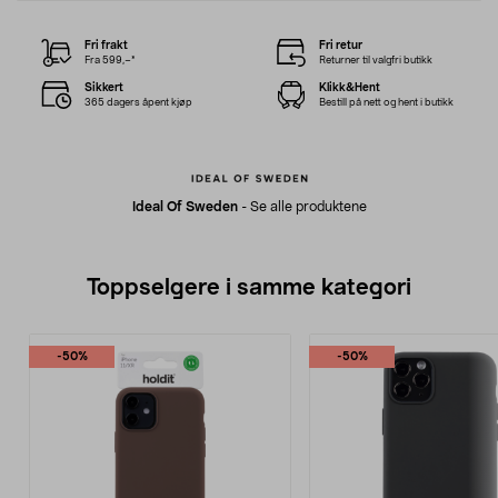
Fri frakt
Fri retur
Fra 599,–*
Returner til valgfri butikk
Sikkert
Klikk&Hent
365 dagers åpent kjøp
Bestill på nett og hent i butikk
Ideal Of Sweden
-
Se alle produktene
Toppselgere i samme kategori
-50%
-50%