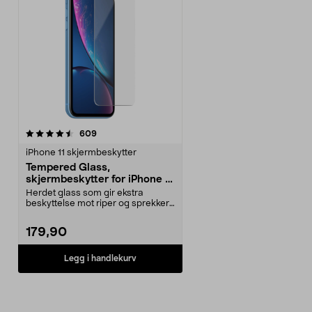
anmeldelser
609
iPhone 11 skjermbeskytter
Tempered Glass,
skjermbeskytter for iPhone 11
/ iPhone XR
Herdet glass som gir ekstra
beskyttelse mot riper og sprekker.
Displaybeskyttels...
179,90
Legg i handlekurv