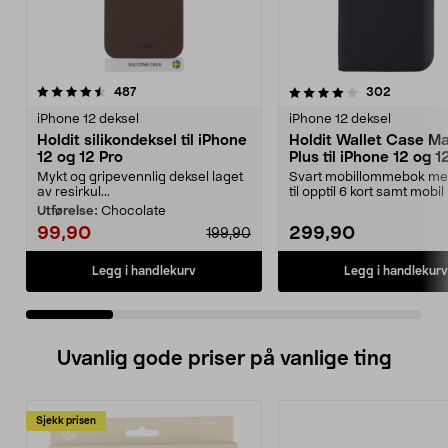
4.0 av 5 stjerner
anmeldelser
4.0 av 5 stjerner
anmeldel
487
302
iPhone 12 deksel
iPhone 12 deksel
Holdit silikondeksel til iPhone
Holdit Wallet Case M
12 og 12 Pro
Plus til iPhone 12 og 1
Mykt og gripevennlig deksel laget
Svart mobillommebok me
av resirkul...
til opptil 6 kort samt mobil
trådløs lad...
Utførelse:
Chocolate
99,90
299,90
199,90
Legg i handlekurv
Legg i handlekurv
Uvanlig gode priser på vanlige ting
Sjekk prisen