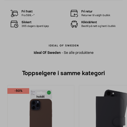
Fri frakt
Fri retur
Fra 599,–*
Returner til valgfri butikk
Sikkert
Klikk&Hent
365 dagers åpent kjøp
Bestill på nett og hent i butikk
Ideal Of Sweden
-
Se alle produktene
Toppselgere i samme kategori
-50%