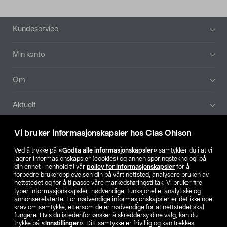
Bunntekst
Kundeservice
Min konto
Om
Aktuelt
Våre selskaper
Vi bruker informasjonskapsler hos Clas Ohlson
Ved å trykke på
«Godta alle informasjonskapsler»
samtykker du i at vi
Finn din butikk
lagrer informasjonskapsler (cookies) og annen sporingsteknologi på
din enhet i henhold til vår
policy for informasjonskapsler
for å
forbedre brukeropplevelsen din på vårt nettsted, analysere bruken av
SE
NO
FI
nettstedet og for å tilpasse våre markedsføringstiltak. Vi bruker fire
typer informasjonskapsler: nødvendige, funksjonelle, analytiske og
annonserelaterte. For nødvendige informasjonskapsler er det ikke noe
krav om samtykke, ettersom de er nødvendige for at nettstedet skal
fungere. Hvis du istedenfor ønsker å skreddersy dine valg, kan du
trykke på
«Innstillinger»
. Ditt samtykke er frivillig og kan trekkes