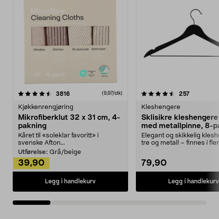
4.5av 5 stjerner
anmeldelser
4.5av 5 stjerner
anmeldels
3816
257
(9,97/stk)
Kjøkkenrengjøring
Kleshengere
Mikrofiberklut 32 x 31 cm, 4-
Sklisikre kleshengere 
pakning
med metallpinne, 8-p
Kåret til «soleklar favoritt» i
Elegant og skikkelig kles
svenske Afton...
tre og metall – finnes i fle
Kleshe...
Utførelse:
Grå/beige
39,90
79,90
Legg i handlekurv
Legg i handlekurv