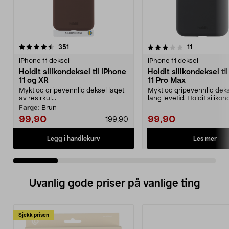
3.5 av 5 stjerner
anmeldelser
4.5 av 5 stjerner
anmeldelser
351
11
iPhone 11 deksel
iPhone 11 deksel
Holdit silikondeksel til iPhone
Holdit silikondeksel ti
11 og XR
11 Pro Max
Mykt og gripevennlig deksel laget
Mykt og gripevennlig dek
av resirkul...
lang levetid. Holdit silikond
iPhone 11...
Farge:
Brun
99,90
99,90
199,90
Les mer
Legg i handlekurv
Uvanlig gode priser på vanlige ting
Sjekk prisen