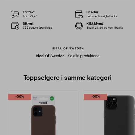
Fri frakt
Fri retur
Fra 599,–*
Returner til valgfri butikk
Sikkert
Klikk&Hent
365 dagers åpent kjøp
Bestill på nett og hent i butikk
Ideal Of Sweden
-
Se alle produktene
Toppselgere i samme kategori
-50%
-50%