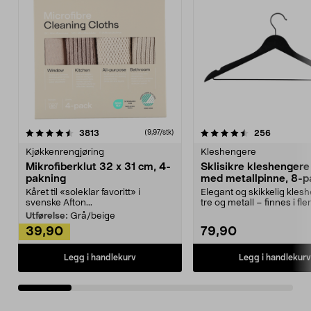
4.5av 5 stjerner
anmeldelser
4.5av 5 stjerner
anmeldels
3813
256
(9,97/stk)
Kjøkkenrengjøring
Kleshengere
Mikrofiberklut 32 x 31 cm, 4-
Sklisikre kleshengere 
pakning
med metallpinne, 8-p
Kåret til «soleklar favoritt» i
Elegant og skikkelig kles
svenske Afton...
tre og metall – finnes i fle
Kleshe...
Utførelse:
Grå/beige
39,90
79,90
Legg i handlekurv
Legg i handlekurv