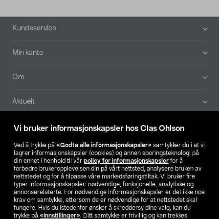
Bunntekst
Kundeservice
Min konto
Om
Aktuelt
Våre selskaper
Vi bruker informasjonskapsler hos Clas Ohlson
Ved å trykke på
«Godta alle informasjonskapsler»
samtykker du i at vi
Finn din butikk
lagrer informasjonskapsler (cookies) og annen sporingsteknologi på
din enhet i henhold til vår
policy for informasjonskapsler
for å
forbedre brukeropplevelsen din på vårt nettsted, analysere bruken av
SE
NO
FI
nettstedet og for å tilpasse våre markedsføringstiltak. Vi bruker fire
typer informasjonskapsler: nødvendige, funksjonelle, analytiske og
annonserelaterte. For nødvendige informasjonskapsler er det ikke noe
krav om samtykke, ettersom de er nødvendige for at nettstedet skal
fungere. Hvis du istedenfor ønsker å skreddersy dine valg, kan du
trykke på
«Innstillinger»
. Ditt samtykke er frivillig og kan trekkes