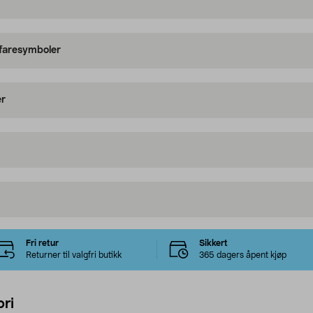
 faresymboler
er
Fri retur
Sikkert
Returner til valgfri butikk
365 dagers åpent kjøp
ri