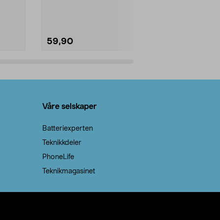
natron – til rengjøring både...
råvarer. Produ
brenner med e
59,90
69,90
Legg i handlekurv
Legg 
Våre selskaper
Batteriexperten
Teknikkdeler
PhoneLife
Teknikmagasinet