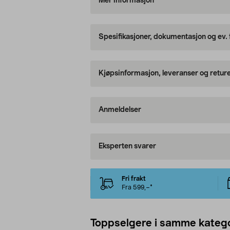
Mer informasjon
Spesifikasjoner, dokumentasjon og ev.
Kjøpsinformasjon, leveranser og retur
Anmeldelser
Eksperten svarer
Fri frakt
Fra 599,–*
Toppselgere i samme katego