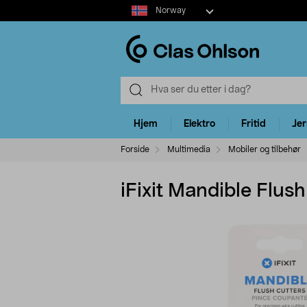
Select
Norway
market
Hjem
Elektro
Fritid
Je
Forside
Multimedia
Mobiler og tilbehør
iFixit Mandible Flush