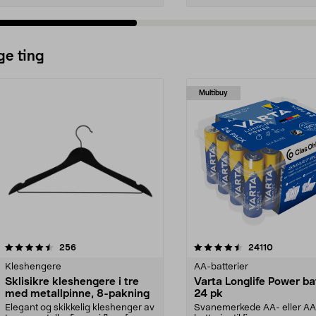
ge ting
Multibuy
4.5av 5 stjerner
anmeldelser
4.5av 5 stjerner
anmeldels
256
24110
Kleshengere
AA-batterier
Sklisikre kleshengere i tre
Varta Longlife Power ba
med metallpinne, 8-pakning
24 pk
Elegant og skikkelig kleshenger av
Svanemerkede AA- eller A