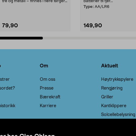
tre og metall – finnes i flere farger.
batterier til fjer...
Kleshe...
Type:
AA/LR6
79,90
149,90
Legg i handlekurv
Legg i handlekurv
o
Om
Aktuelt
strer
Om oss
Høytrykkspylere
sordet?
Presse
Rengjøring
Bærekraft
Griller
istorikk
Karriere
Kantklippere
Solcellebelysning