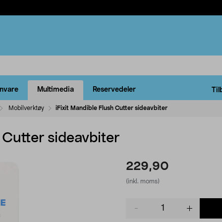
rnvare
Multimedia
Reservedeler
Til
Mobilverktøy
iFixit Mandible Flush Cutter sideavbiter
 Cutter sideavbiter
229,90
(inkl. moms)
Product
quantity