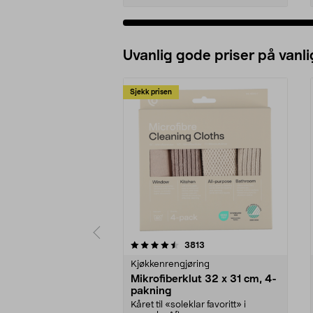
Uvanlig gode priser på vanli
Sjekk prisen
5av 5 stjerner
4.5av 5 stjerner
anmeldelser
3813
Kjøkkenrengjøring
Mikrofiberklut 32 x 31 cm, 4-
pakning
Kåret til «soleklar favoritt» i