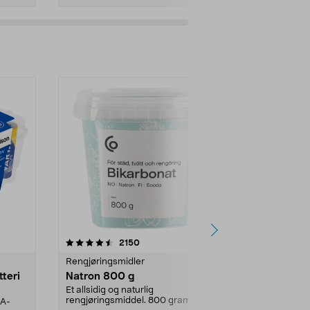
er
4.0av 5 stjerner
anmeldelser
4.5
2150
4
Rengjøringsmidler
Levende lys
tteri
Natron 800 g
Telys steari
prosent ste
Et allsidig og naturlig
rengjøringsmiddel. 800 gram
AA-
100 % stearin