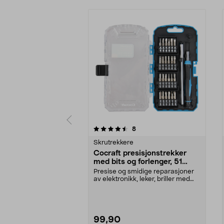
5 av 5 stjerner
anmeldelser
8
0.0 av 5 stjerner
Skrutrekkere
Cocraft presisjonstrekker
med bits og forlenger, 51
deler
Presise og smidige reparasjoner
av elektronikk, leker, briller med
mer. Cocraft ...
99,90