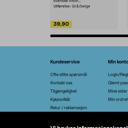
svenske Afton...
Utførelse:
Grå/beige
39,90
Legg i handlekurv
Bunntekst
Kundeservice
Min kont
Ofte stilte spørsmål
Login/Regi
Kontakt oss
Glemt pas
Tilgjengelighet
Mine sider
Kjøpsvilkår
Min ordreh
Retur / reklamasjon
EE-avfall
Cookie policy