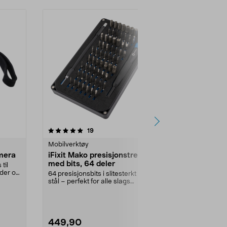
4.5 av 5 stjerner
anmeldelser
4.5
19
Mobilverktøy
Mobilverktøy
amera
iFixit Mako presisjonstrekker
iFixit Pro T
med bits, 64 deler
til
Komplett verkt
lder og
elektroniske r
64 presisjonsbits i slitesterkt S2-
Pro Tech verkt
stål – perfekt for alle slags
reparasjoner. i...
449,90
799,00