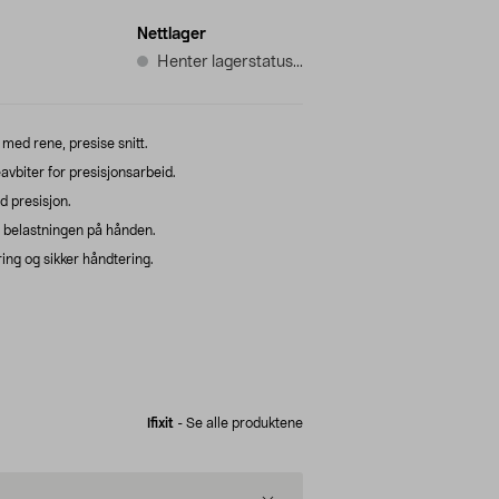
Nettlager
Henter lagerstatus...
n med rene, presise snitt.
avbiter for presisjonsarbeid.
d presisjon.
 belastningen på hånden.
ing og sikker håndtering.
Ifixit
-
Se alle produktene