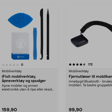
4.5 av 5 stjerner
5.0 av 5 stjerner
anmeldelser
172
anmeldelser
0
Mobilverktøy
Mobilverktøy
iFixit mobilverktøy,
Fjernutløser til mobilk
åpneverktøy og spudger
Innebygd Bluetooth - brukes 
mobilen. Ta bedre gruppebi
Åpne mobiler og annen
kulere selfies...
elektronikk uten å ripe eller skade.
iFixit mobilverktøy m...
159,90
99,90