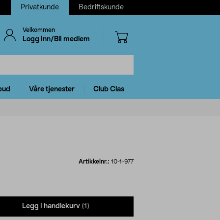
Privatkunde
Bedriftskunde
Velkommen
Logg inn/Bli medlem
bud
Våre tjenester
Club Clas
Artikkelnr.:
10-1-977
Legg i handlekurv
(1)