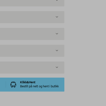
Klikk&Hent
Bestill på nett og hent i butikk