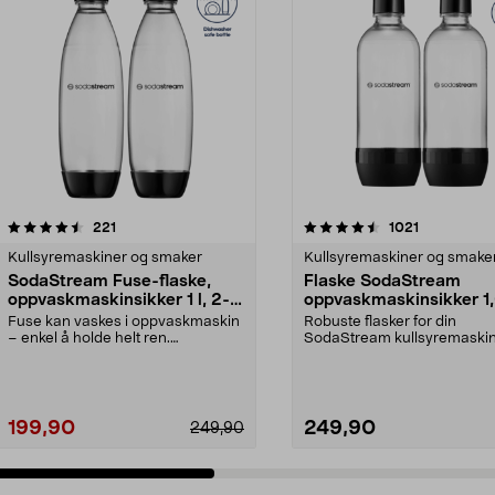
4.5 av 5 stjerner
anmeldelser
4.5 av 5 stjerner
anmeldelse
221
1021
Kullsyremaskiner og smaker
Kullsyremaskiner og smake
SodaStream Fuse-flaske,
Flaske SodaStream
oppvaskmaskinsikker 1 l, 2-
oppvaskmaskinsikker 1
pakning
liter, 2-pakning
Fuse kan vaskes i oppvaskmaskin
Robuste flasker for din
– enkel å holde helt ren.
SodaStream kullsyremaskin
Gjenbrukbar flaske av ...
Resirkulerbare plastflasker m
199,90
249,90
249,90