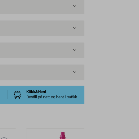
Klikk&Hent
Bestill på nett og hent i butikk
Multibuy