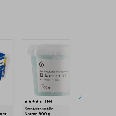
er
4.0av 5 stjerner
anmeldelser
4.5
2144
4
Rengjøringsmidler
Levende lys
tteri
Natron 800 g
Telys steari