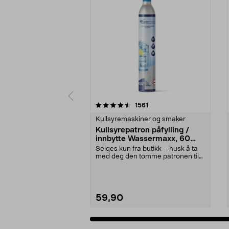
5 av 5 stjerner
4.5 av 5 stjerner
anmeldelser
1561
Kullsyremaskiner og smaker
Kullsyrepatron påfylling /
innbytte Wassermaxx, 60
liter
Selges kun fra butikk – husk å ta
med deg den tomme patronen til
butikken. Kulls...
59,90