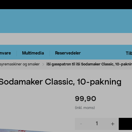
rnvare
Multimedia
Reservedeler
Til
lsyremaskiner og smaker
iSi gasspatron til iSi Sodamaker Classic, 10-pakni
Si Sodamaker Classic, 10-pakning
99,90
(inkl. moms)
Product
quantity