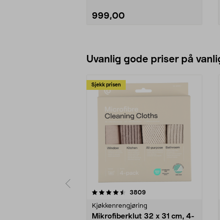
999,00
Legg i handlekurv
Uvanlig gode priser på vanli
Sjekk prisen
5av 5 stjerner
4.5av 5 stjerner
anmeldelser
3809
Kjøkkenrengjøring
Mikrofiberklut 32 x 31 cm, 4-