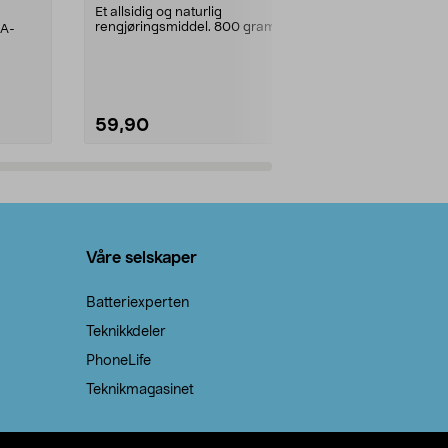
prosent ste
Et allsidig og naturlig
rengjøringsmiddel. 800 gram
AA-
100 % stearin
natron – til rengjøring både...
råvarer. Produ
brenner med e
59,90
69,90
Legg i handlekurv
Legg 
Våre selskaper
Batteriexperten
Teknikkdeler
PhoneLife
Teknikmagasinet