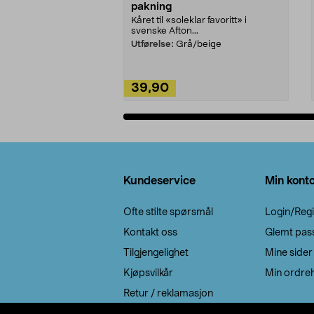
pakning
Kåret til «soleklar favoritt» i
svenske Afton...
Utførelse:
Grå/beige
39,90
Legg i handlekurv
Bunntekst
Kundeservice
Min kont
Ofte stilte spørsmål
Login/Regi
Kontakt oss
Glemt pas
Tilgjengelighet
Mine sider
Kjøpsvilkår
Min ordreh
Retur / reklamasjon
EE-avfall