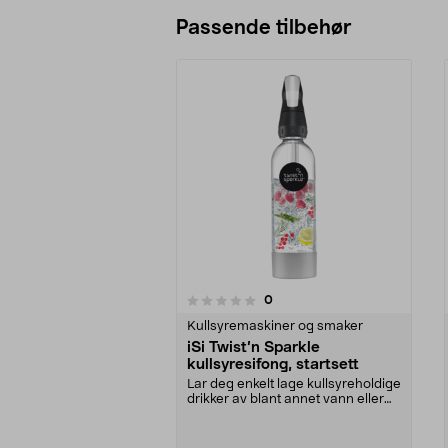
Passende tilbehør
anmeldelser
0
0av 5 stjerner
0.0 av 5 stjerner
Kullsyremaskiner og smaker
iSi Twist’n Sparkle
kullsyresifong, startsett
Lar deg enkelt lage kullsyreholdige
drikker av blant annet vann eller
juice hjem...