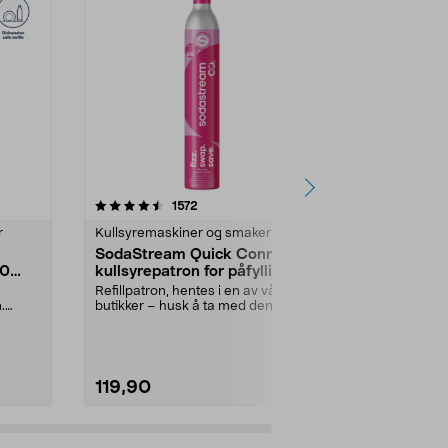
r
4.5 av 5 stjerner
anmeldelser
1572
1
0.0
r
Kullsyremaskiner og smaker
Kullsyremask
SodaStream Quick Connect
SodaStream
,0
kullsyrepatron for påfylling /
smakskonse
innbytte, 60 liter
Refillpatron, hentes i en av våre
Gir cirka 9 li
.
butikker – husk å ta med den
Bland din ege
...
tomme patronen ti...
boblende d...
119,90
79,90