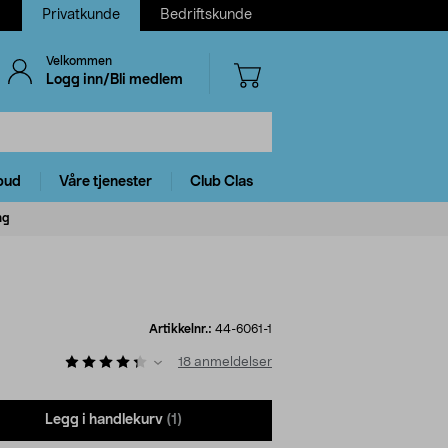
Privatkunde
Bedriftskunde
Velkommen
Logg inn/Bli medlem
bud
Våre tjenester
Club Clas
ng
Artikkelnr.:
44-6061-1
18
anmeldelser
Legg i handlekurv
(1)