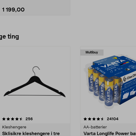
1 199,00
Legg i handlekurv
ge ting
Multibuy
4.5av 5 stjerner
anmeldelser
4.5av 5 stjerner
anmeldels
256
24104
Kleshengere
AA-batterier
Sklisikre kleshengere i tre
Varta Longlife Power ba