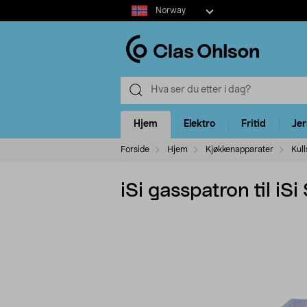
Select
Norway
market
Hjem
Elektro
Fritid
Je
Forside
Hjem
Kjøkkenapparater
Kul
iSi gasspatron til i