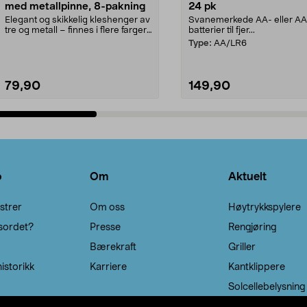
med metallpinne, 8-pakning
24 pk
Elegant og skikkelig kleshenger av
Svanemerkede AA- eller A
tre og metall – finnes i flere farger.
batterier til fjer...
Kleshe...
Type:
AA/LR6
79,90
149,90
Legg i handlekurv
Legg i handlekurv
o
Om
Aktuelt
strer
Om oss
Høytrykkspylere
sordet?
Presse
Rengjøring
Bærekraft
Griller
istorikk
Karriere
Kantklippere
Solcellebelysning