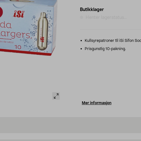
Butikklager
Henter lagerstatus...
Kullsyrepatroner til iSi Sifon S
Prisgunstig 10-pakning.
Mer informasjon