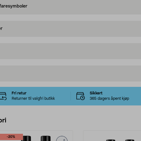
 faresymboler
er
Fri retur
Sikkert
Returner til valgfri butikk
365 dagers åpent kjøp
ri
-20%