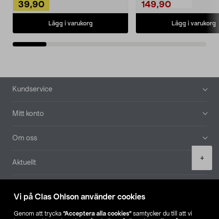
39,90
149,90
Lägg i varukorg
Lägg i varukorg
Sidfot
Kundservice
Mitt konto
Om oss
Product
+
Aktuellt
quantity
Våra bolag
Vi på Clas Ohlson använder cookies
Hitta butik
Genom att trycka
”Acceptera alla cookies”
samtycker du till att vi