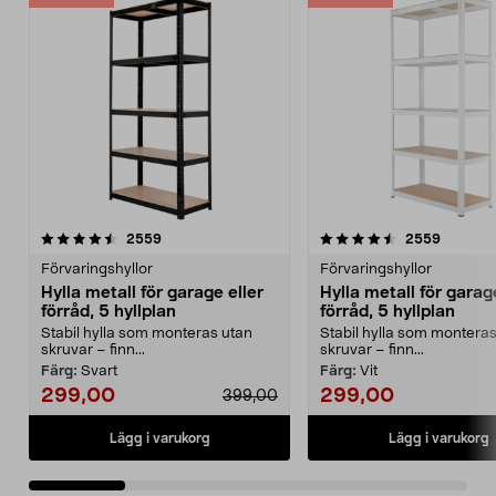
4.5 av 5 stjärnor
recensioner
4.5 av 5 stjärnor
recensio
2559
2559
Förvaringshyllor
Förvaringshyllor
Hylla metall för garage eller
Hylla metall för garag
förråd, 5 hyllplan
förråd, 5 hyllplan
Stabil hylla som monteras utan
Stabil hylla som montera
skruvar – finn...
skruvar – finn...
Färg:
Svart
Färg:
Vit
299,00
299,00
399,00
Lägg i varukorg
Lägg i varukorg