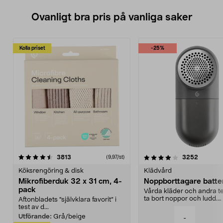
Ovanligt bra pris på vanliga saker
Kolla priset
-25%
4.0av 5 stjärnor
recensioner
4.5av 5 stjärnor
recensio
3813
3252
(9,97/st)
Köksrengöring & disk
Klädvård
Mikrofiberduk 32 x 31 cm, 4-
Noppborttagare batter
pack
Vårda kläder och andra tex
ta bort noppor och ludd.
Aftonbladets "självklara favorit” i
Noppborttagaren fräs...
test av d...
Utförande:
Grå/beige
-