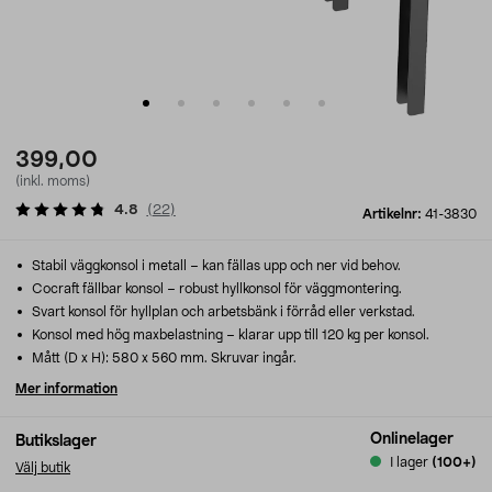
399,00
(inkl. moms)
4.8
(
22
)
Artikelnr:
41-3830
Stabil väggkonsol i metall – kan fällas upp och ner vid behov.
Cocraft fällbar konsol – robust hyllkonsol för väggmontering.
Svart konsol för hyllplan och arbetsbänk i förråd eller verkstad.
Konsol med hög maxbelastning – klarar upp till 120 kg per konsol.
Mått (D x H): 580 x 560 mm. Skruvar ingår.
Mer information
Onlinelager
Butikslager
I lager
(100+)
Välj butik