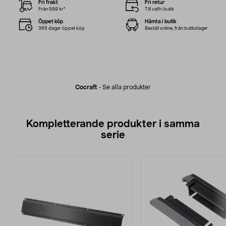
Fri frakt
Fri retur
Från 599 kr*
Till valfri butik
Öppet köp
Hämta i butik
365 dagar öppet köp
Beställ online, från butikslager
Cocraft
-
Se alla produkter
Kompletterande produkter i samma
serie