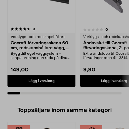
recensioner
5.0av 5 stjärnor
3
recensioner
0
0.0 av 5 stjärnor
Verktygs- och redskapshållare
Verktygs- och redskapshå
Cocraft förvaringsskena 60
Ändavslut till Cocraft
cm, redskapshållare vägg, 2-
förvaringsskena, 2-p
pack
Bygg ditt eget väggsystem –
Extra ändstopp till Cocraft
skapa ordning och reda på dina
förvaringsskena 41–3814.
prylar. Cocraft skena...
ändavslut – ger ett...
149,00
9,90
Lägg i varukorg
Lägg i varukorg
Toppsäljare inom samma kategori
-25%
-25%