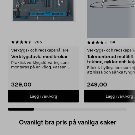
4.0 av 5 stjärnor
recensioner
4.5 av 5 stjärnor
recensione
205
64
Verktygs- och redskapshållare
Verktygs- och redskapshå
Verktygstavla med krokar
Takmonterad multilift 
takbox, cyklar och ka
Praktisk verktygsförvaring som
monteras på en vägg. Passar i
Effektivt lyftsystem som hjä
garaget, verkstaden...
att hissa och sänka tyngr
föremål. Takmon...
329,00
249,00
Lägg i varukorg
Lägg i varukorg
Ovanligt bra pris på vanliga saker