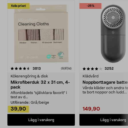
Kolla priset
-25%
4.0av 5 stjärnor
recensioner
4.5av 5 stjärnor
recensio
3813
3252
(9,97/st)
Köksrengöring & disk
Klädvård
Mikrofiberduk 32 x 31 cm, 4-
Noppborttagare batter
pack
Vårda kläder och andra tex
ta bort noppor och ludd.
Aftonbladets "självklara favorit” i
Noppborttagaren fräs...
test av d...
Utförande:
Grå/beige
39,90
149,90
Lägg i varukorg
Lägg i varukorg