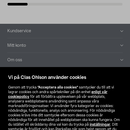
Sidfot
Kundservice
Mitt konto
Om oss
Aktuellt
Vi på Clas Ohlson använder cookies
Genom att trycka
”Acceptera alla cookies”
samtycker du till att vi
Våra bolag
lagrar cookies och andra spårtekniker på din enhet
enligt vår
cookiepolicy
för att förbättra upplevelsen på vår webbplats,
analysera webbplatsens användning samt anpassa våra
Hitta butik
marknadsföringsinsatser. Vi använder fyra kategorier av cookies:
nödvändiga, funktionella, analys och annonsering. För nödvändiga
cookies krävs inte ditt samtycke eftersom dessa cookies är
SE
NO
FI
nödvändiga för att innehållet på webbplatsen ska kunna fungera. Om
du istället vill skräddarsy dina val kan du trycka på
inställningar
. Ditt
samtycke är frivilligt och kan återkallas när som helst genom att du