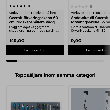
recensioner
5.0av 5 stjärnor
3
recensioner
0
0.0 av 5 stjärnor
Verktygs- och redskapshållare
Verktygs- och redskapshå
Cocraft förvaringsskena 60
Ändavslut till Cocraft
cm, redskapshållare vägg, 2-
förvaringsskena, 2-p
pack
Bygg ditt eget väggsystem –
Extra ändstopp till Cocraft
skapa ordning och reda på dina
förvaringsskena 41–3814.
prylar. Cocraft skena...
ändavslut – ger ett...
149,00
9,90
Lägg i varukorg
Lägg i varukorg
Toppsäljare inom samma kategori