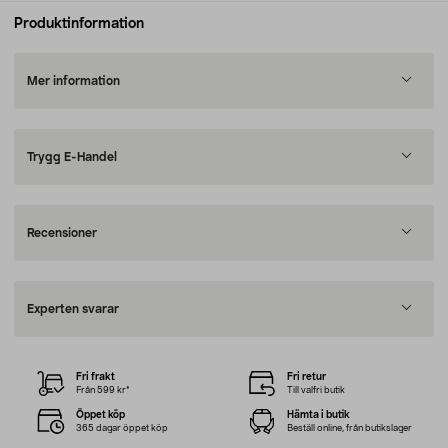
Produktinformation
Mer information
Trygg E-Handel
Recensioner
Experten svarar
Fri frakt
Fri retur
Från 599 kr*
Till valfri butik
Öppet köp
Hämta i butik
365 dagar öppet köp
Beställ online, från butikslager