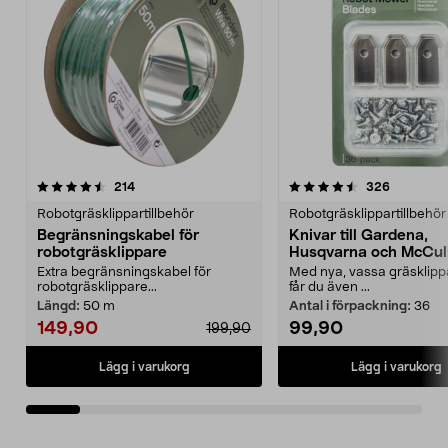
4.5av 5 stjärnor
recensioner
4.5av 5 stjärnor
recension
214
326
Robotgräsklippartillbehör
Robotgräsklippartillbehör
Begränsningskabel för
Knivar till Gardena,
robotgräsklippare
Husqvarna och McCul
Extra begränsningskabel för
Med nya, vassa gräsklipp
robotgräsklippare...
får du även ...
Längd:
50 m
Antal i förpackning:
36
149,90
99,90
199,90
Lägg i varukorg
Lägg i varukorg