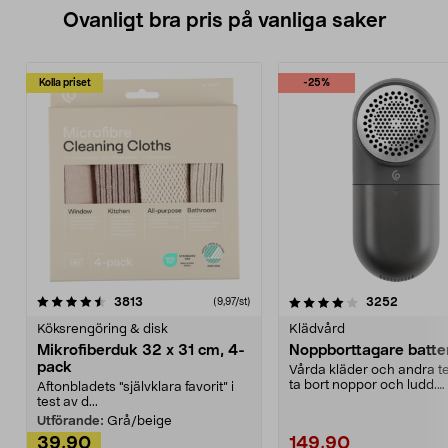
Ovanligt bra pris på vanliga saker
Kolla priset
-25%
4.0av 5 stjärnor
recensioner
4.5av 5 stjärnor
recensio
3813
3252
(9,97/st)
Köksrengöring & disk
Klädvård
Mikrofiberduk 32 x 31 cm, 4-
Noppborttagare batter
pack
Vårda kläder och andra tex
ta bort noppor och ludd.
Aftonbladets "självklara favorit” i
Noppborttagaren fräs...
test av d...
Utförande:
Grå/beige
39,90
149,90