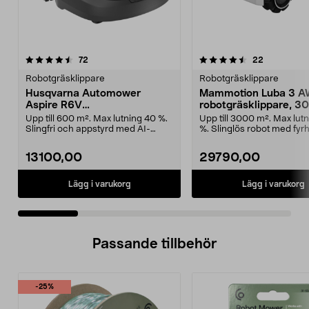
4.5 av 5 stjärnor
recensioner
4.5 av 5 stjärnor
recensione
72
22
Robotgräsklippare
Robotgräsklippare
Husqvarna Automower
Mammotion Luba 3 A
Aspire R6V
robotgräsklippare, 3
robotgräsklippare, 600 m2
Upp till 600 m². Max lutning 40 %.
Upp till 3000 m². Max lut
Slingfri och appstyrd med AI-
%. Slinglös robot med fyrhj
kamera. Husqvarn...
Mammotion ...
13100,00
29790,00
Lägg i varukorg
Lägg i varukorg
Passande tillbehör
-25%