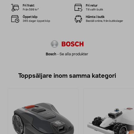
Fri frakt
Fri retur
Från 599 kr*
Till valfri butik
Öppet köp
Hämta i butik
365 dagar öppet köp
Beställ online, från butikslager
Bosch
-
Se alla produkter
Toppsäljare inom samma kategori