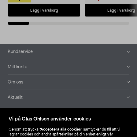
Lägg i varukorg
Lägg i varukorg
Sidfot
Kundservice
Mitt konto
Om oss
Aktuellt
Våra bolag
Vi på Clas Ohlson använder cookies
Hitta butik
Genom att trycka
”Acceptera alla cookies”
samtycker du till att vi
lagrar cookies och andra spårtekniker på din enhet
enligt vår