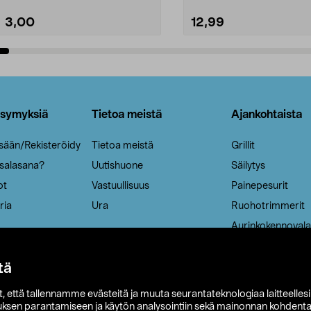
3,00
12,99
Lisää ostoskoriin
Lisää ostoskoriin
ysymyksiä
Tietoa meistä
Ajankohtaista
isään/Rekisteröidy
Tietoa meistä
Grillit
 salasana?
Uutishuone
Säilytys
ot
Vastuullisuus
Painepesurit
ria
Ura
Ruohotrimmerit
Aurinkokennovala
tä
it, että tallennamme evästeitä ja muuta seurantateknologiaa laitteelles
uksen parantamiseen ja käytön analysointiin sekä mainonnan kohdenta