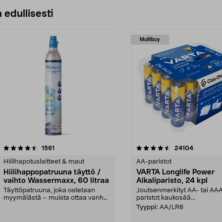
 edullisesti
Multibuy
4.5viidestä
arvostelut
4.5viidestä
arvostelut
1561
24104
tähdestä
Hiilihapotuslaitteet & maut
AA-paristot
Hiilihappopatruuna täyttö /
VARTA Longlife Power
vaihto Wassermaxx, 60 litraa
Alkaliparisto, 24 kpl
Täyttöpatruuna, joka ostetaan
Joutsenmerkityt AA- tai AA
myymälästä – muista ottaa vanha
paristot kaukosää...
patruuna mukaasi m...
Tyyppi:
AA/LR6