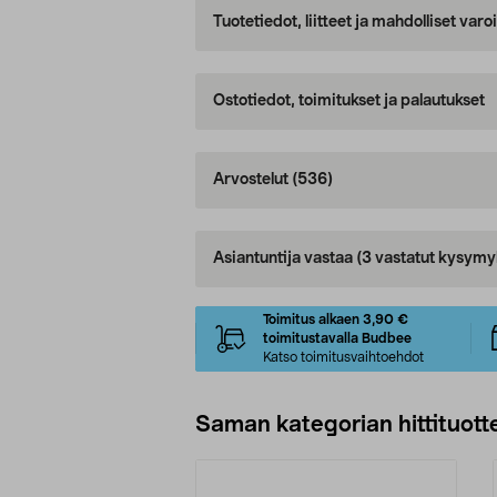
Tuotetiedot, liitteet ja mahdolliset var
Ostotiedot, toimitukset ja palautukset
Arvostelut
(536)
Asiantuntija vastaa
(3 vastatut kysymy
Toimitus alkaen 3,90 €
toimitustavalla Budbee
Katso toimitusvaihtoehdot
Saman kategorian hittituott