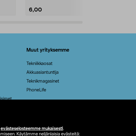
6,00
2,00
Lisää ostoskoriin
Lisää
Muut yrityksemme
Tekniikkaosat
Akkuasiantuntija
Teknikmagasinet
PhoneLife
isimet
i
evästeselosteemme mukaisesti
.
miseen. Käytämme neljänlaisia evästeitä: