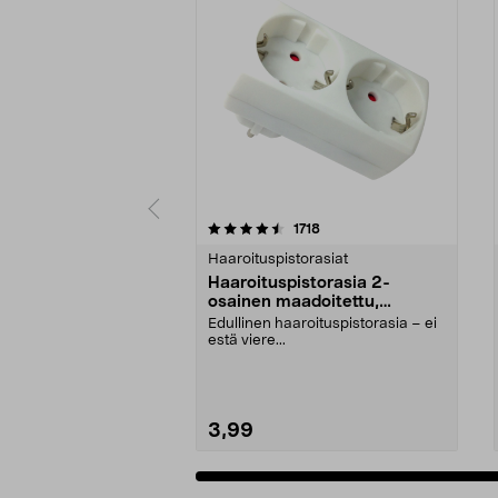
5 viidestä
4.5 viidestä
arvostelut
1718
tähdestä
tähdestä
Haaroituspistorasiat
Haaroituspistorasia 2-
osainen maadoitettu,
sisäkäyttöön
Edullinen haaroituspistorasia – ei
estä viere...
3,99