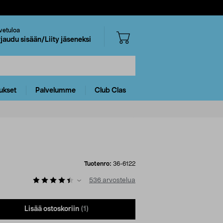
vetuloa
rjaudu sisään/Liity jäseneksi
ukset
Palvelumme
Club Clas
Tuotenro:
36-6122
536
arvostelua
Lisää ostoskoriin
(1)