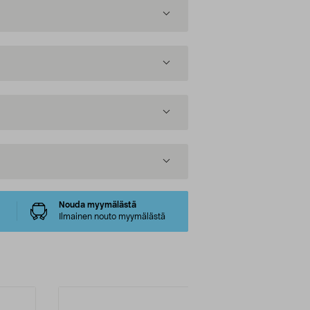
Nouda myymälästä
Ilmainen nouto myymälästä