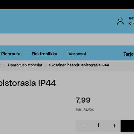
Ter
Ki
Pienrauta
Elektroniikka
Varaosat
Tarjo
t
Haaroituspistorasiat
2-osainen haaroituspistorasia IP44
istorasia IP44
7,99
(sis. ALV:n)
Product
quantity