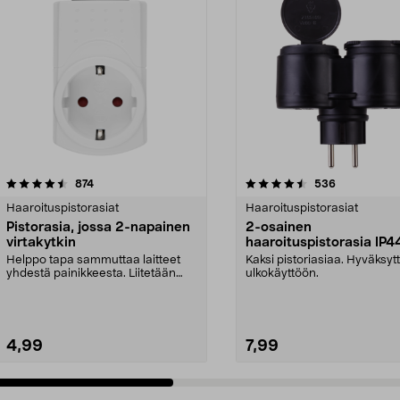
4.5 viidestä
arvostelut
4.5 viidestä
arvostelut
874
536
tähdestä
Haaroituspistorasiat
Haaroituspistorasiat
Pistorasia, jossa 2-napainen
2-osainen
virtakytkin
haaroituspistorasia IP4
Helppo tapa sammuttaa laitteet
Kaksi pistoriasiaa. Hyväksyt
yhdestä painikkeesta. Liitetään
ulkokäyttöön.
pistorasian ja pi...
4,99
7,99