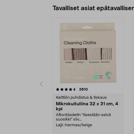
Tavalliset asiat epätavallisen
5viidestä
4.5viidestä
arvostelut
3810
tähdestä
tähdestä
Keittiön puhdistus & tiskaus
Mikrokuituliina 32 x 31 cm, 4
kpl
Aftonbladetin "itsestään selvä
suosikki" siiv...
Laji:
Harmaa/beige