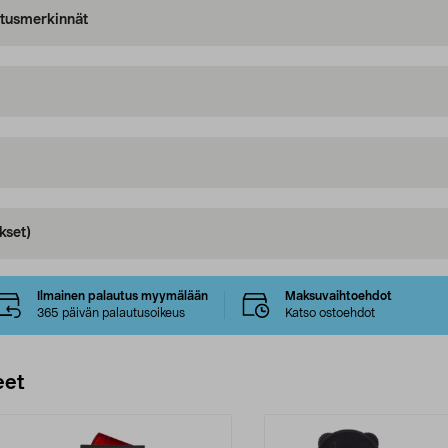
oitusmerkinnät
kset)
Ilmainen palautus myymälään
Maksuvaihtoehdot
365 päivän palautusoikeus
Katso ostoehdot
eet