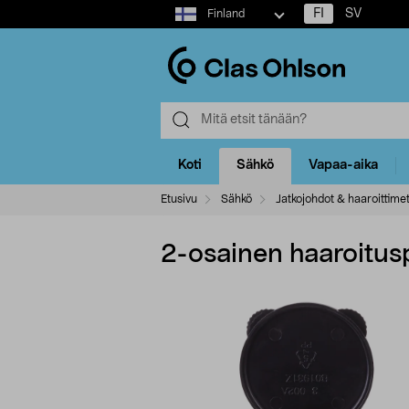
Select
FI
SV
Finland
market
Koti
Sähkö
Vapaa-aika
Etusivu
Sähkö
Jatkojohdot & haaroittime
2-osainen haaroitusp