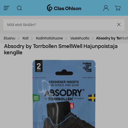
Etusivu
Koti
Kodinhoitohuone
Vaatehuolto
Absodry by Torrboll
Absodry by Torrbollen SmellWell Hajunpoistaja
kengille