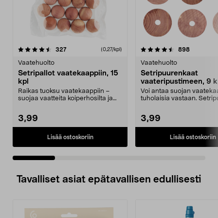
4.5 viidestä
arvostelut
4.5 viidestä
arvostelut
327
898
(0,27/kpl)
tähdestä
t
Vaatehuolto
Vaatehuolto
Setripallot vaatekaappiin, 15
Setripuurenkaat
kpl
vaateripustimeen, 9 k
Raikas tuoksu vaatekaappiin –
Voi antaa suojan vaateka
suojaa vaatteita koiperhosilta ja
tuholaisia vastaan. Setri
muilta tuholaisi...
tulee vaatekaappiin...
3,99
3,99
Lisää ostoskoriin
Lisää ostoskoriin
Tavalliset asiat epätavallisen edullisesti