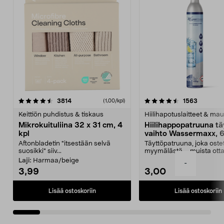
4.5viidestä
arvostelut
4.5viidestä
arvostelu
3814
1563
(1,00/kpl)
tähdestä
t
Keittiön puhdistus & tiskaus
Hiilihapotuslaitteet & mau
Mikrokuituliina 32 x 31 cm, 4
Hiilihappopatruuna tä
kpl
vaihto Wassermaxx, 6
Aftonbladetin "itsestään selvä
Täyttöpatruuna, joka ost
suosikki" siiv...
myymälästä – muista ott
patruuna mukaasi m...
Laji:
Harmaa/beige
-
3,99
3,00
Lisää ostoskoriin
Lisää ostoskoriin