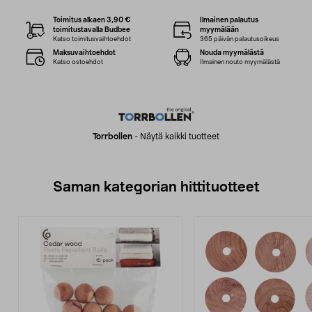
Toimitus alkaen 3,90 €
Ilmainen palautus
toimitustavalla Budbee
myymälään
Katso toimitusvaihtoehdot
365 päivän palautusoikeus
Maksuvaihtoehdot
Nouda myymälästä
Katso ostoehdot
Ilmainen nouto myymälästä
Torrbollen
-
Näytä kaikki tuotteet
Saman kategorian hittituotteet