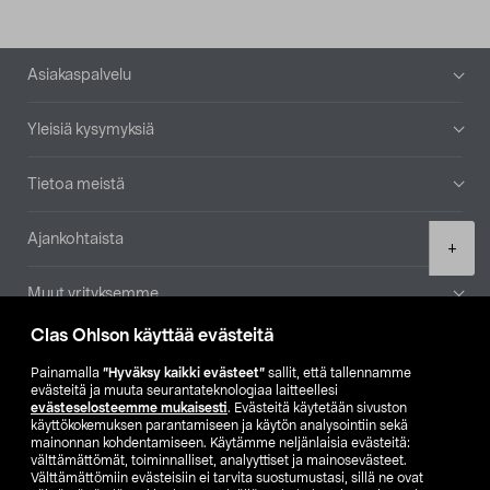
Alatunniste
Asiakaspalvelu
Yleisiä kysymyksiä
Tietoa meistä
Ajankohtaista
Product
+
quantity
Muut yrityksemme
Clas Ohlson käyttää evästeitä
Etsi myymälä
Painamalla
”Hyväksy kaikki evästeet”
sallit, että tallennamme
evästeitä ja muuta seurantateknologiaa laitteellesi
SE
NO
FI
evästeselosteemme mukaisesti
. Evästeitä käytetään sivuston
käyttökokemuksen parantamiseen ja käytön analysointiin sekä
FI
SV
mainonnan kohdentamiseen. Käytämme neljänlaisia evästeitä:
välttämättömät, toiminnalliset, analyyttiset ja mainosevästeet.
Välttämättömiin evästeisiin ei tarvita suostumustasi, sillä ne ovat