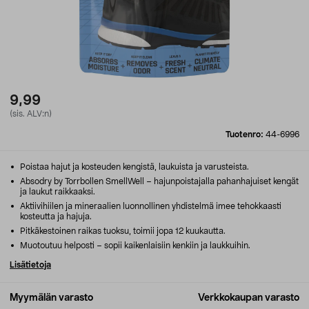
9,99
(sis. ALV:n)
Tuotenro:
44-6996
Poistaa hajut ja kosteuden kengistä, laukuista ja varusteista.
Absodry by Torrbollen SmellWell – hajunpoistajalla pahanhajuiset kengät
ja laukut raikkaaksi.
Aktiivihiilen ja mineraalien luonnollinen yhdistelmä imee tehokkaasti
kosteutta ja hajuja.
Pitkäkestoinen raikas tuoksu, toimii jopa 12 kuukautta.
Muotoutuu helposti – sopii kaikenlaisiin kenkiin ja laukkuihin.
Lisätietoja
Myymälän varasto
Verkkokaupan varasto