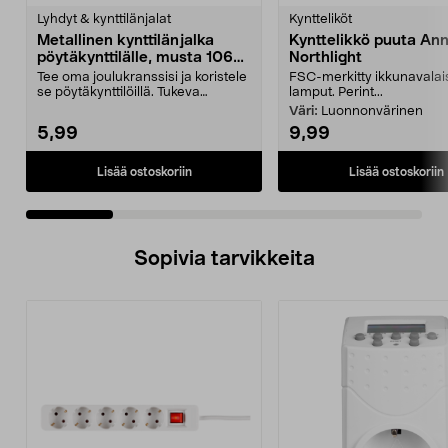
tähdestä
t
Lyhdyt & kynttilänjalat
Kyntteliköt
Metallinen kynttilänjalka
Kynttelikkö puuta Ann
pöytäkynttilälle, musta 106
Northlight
mm
Tee oma joulukranssisi ja koristele
FSC-merkitty ikkunavalais
se pöytäkynttilöillä. Tukeva
lamput. Perint...
kynttilänpidike...
Väri:
Luonnonvärinen
5,99
9,99
Lisää ostoskoriin
Lisää ostoskoriin
Sopivia tarvikkeita