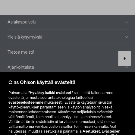
Alatunniste
Asiakaspalvelu
Yleisiä kysymyksiä
Tietoa meistä
Product
+
quantity
Ajankohtaista
Clas Ohlson käyttää evästeitä
Muut yrityksemme
Painamalla
”Hyväksy kaikki evästeet”
sallit, että tallennamme
Etsi myymälä
evästeitä ja muuta seurantateknologiaa laitteellesi
evästeselosteemme mukaisesti
. Evästeitä käytetään sivuston
käyttökokemuksen parantamiseen ja käytön analysointiin sekä
mainonnan kohdentamiseen. Käytämme neljänlaisia evästeitä:
SE
NO
FI
välttämättömät, toiminnalliset, analyyttiset ja mainosevästeet.
Välttämättömiin evästeisiin ei tarvita suostumustasi, sillä ne ovat
FI
SV
välttämättömiä verkkosivuston sisällön toimimisen kannalta. Voit
halutessasi muuttaa asetuksiasi painamalla
Asetukset
. Evästeiden