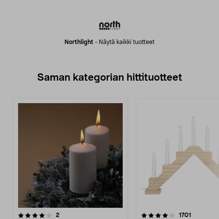
Northlight
-
Näytä kaikki tuotteet
Saman kategorian hittituotteet
4.0 viidestä
arvostelut
4.5 viidestä
arvostelu
2
1701