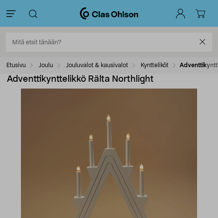
Etusivu
Joulu
Jouluvalot & kausivalot
Kyntteliköt
Adventtikyntt
Adventtikynttelikkö Rälta Northlight