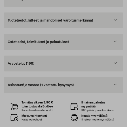
Tuotetiedot, liitteet ja mahdolliset varoitusmerkinnät
Ostotiedot, toimitukset ja palautukset
Arvostelut
(198)
Asiantuntija vastaa
(1 vastattu kysymys)
Toimitus alkaen 3,90 €
Ilmainen palautus
toimitustavalla Budbee
myymälään
Katso toimitusvaihtoehdot
365 päivän palautusoikeus
Maksuvaihtoehdot
Nouda myymälästä
Katso ostoehdot
Ilmainen nouto myymälästä