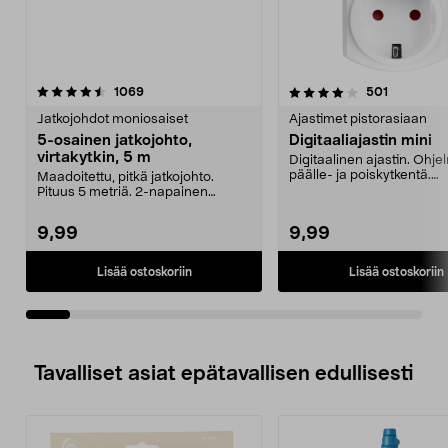
4.0viidestä
arvostelut
4.5viidestä
arvostelut
1069
501
tähdestä
t
Jatkojohdot moniosaiset
Ajastimet pistorasiaan
5-osainen jatkojohto,
Digitaaliajastin mini
virtakytkin, 5 m
Digitaalinen ajastin. Ohje
päälle- ja poiskytkentä.
Maadoitettu, pitkä jatkojohto.
Pienikokoinen - help...
Pituus 5 metriä. 2-napainen
virtakytkin sammuttaa...
9,99
9,99
Lisää ostoskoriin
Lisää ostoskoriin
Tavalliset asiat epätavallisen edullisesti