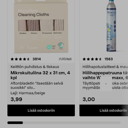
4.5viidestä
arvostelut
4.5viidestä
arvostelu
3814
1563
(1,00/kpl)
tähdestä
t
Keittiön puhdistus & tiskaus
Hiilihapotuslaitteet & mau
Mikrokuituliina 32 x 31 cm, 4
Hiilihappopatruuna tä
kpl
vaihto Wassermaxx, 6
Aftonbladetin "itsestään selvä
Täyttöpatruuna, joka ost
-
suosikki" siiv...
myymälästä – muista ott
patruuna mukaasi m...
Laji:
Harmaa/beige
3,99
3,00
Lisää ostoskoriin
Lisää ostoskoriin