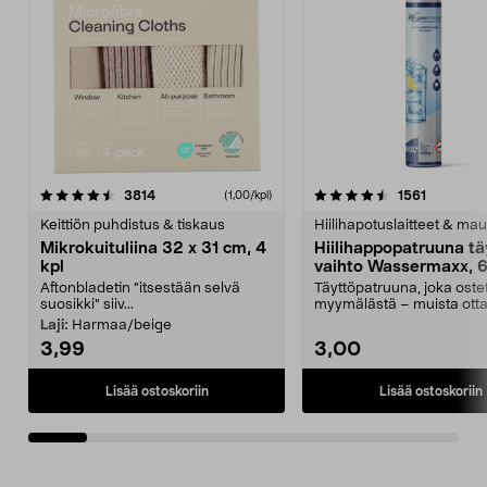
4.5viidestä
arvostelut
4.5viidestä
arvostelu
3814
1561
(1,00/kpl)
tähdestä
t
Keittiön puhdistus & tiskaus
Hiilihapotuslaitteet & mau
Mikrokuituliina 32 x 31 cm, 4
Hiilihappopatruuna tä
kpl
vaihto Wassermaxx, 6
Aftonbladetin "itsestään selvä
Täyttöpatruuna, joka ost
suosikki" siiv...
myymälästä – muista ott
patruuna mukaasi m...
Laji:
Harmaa/beige
3,99
3,00
Lisää ostoskoriin
Lisää ostoskoriin