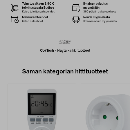
Toimitus alkaen 3,90 €
Ilmainen palautus
toimitustavalla Budbee
myymälään
Katso toimitusvaihtoehdot
365 päivän palautusoikeus
Maksuvaihtoehdot
Nouda myymälästä
Katso ostoehdot
Ilmainen nouto myymälästä
Co/tech
-
Näytä kaikki tuotteet
Saman kategorian hittituotteet