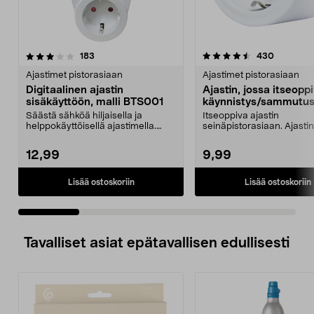
4.5 viidestä
arvostelut
4.5 viidestä
arvostelu
183
430
tähdestä
t
Ajastimet pistorasiaan
Ajastimet pistorasiaan
Digitaalinen ajastin
Ajastin, jossa itseopp
sisäkäyttöön, malli BTS001
käynnistys/sammutu
Säästä sähköä hiljaisella ja
Itseoppiva ajastin
helppokäyttöisellä ajastimella.
seinäpistorasiaan. Ajastin
Sisäkäyttöön digita...
milloin sen on oltava pääll.
12,99
9,99
Lisää ostoskoriin
Lisää ostoskoriin
Tavalliset asiat epätavallisen edullisesti