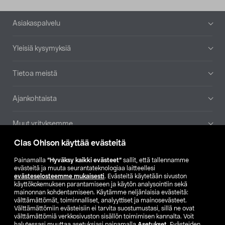
Alatunniste
Asiakaspalvelu
Yleisiä kysymyksiä
Tietoa meistä
Ajankohtaista
Muut yrityksemme
Clas Ohlson käyttää evästeitä
Etsi myymälä
Painamalla
”Hyväksy kaikki evästeet”
sallit, että tallennamme
evästeitä ja muuta seurantateknologiaa laitteellesi
SE
NO
FI
evästeselosteemme mukaisesti
. Evästeitä käytetään sivuston
käyttökokemuksen parantamiseen ja käytön analysointiin sekä
FI
SV
mainonnan kohdentamiseen. Käytämme neljänlaisia evästeitä:
välttämättömät, toiminnalliset, analyyttiset ja mainosevästeet.
Välttämättömiin evästeisiin ei tarvita suostumustasi, sillä ne ovat
välttämättömiä verkkosivuston sisällön toimimisen kannalta. Voit
halutessasi muuttaa asetuksiasi painamalla
Asetukset
. Evästeiden