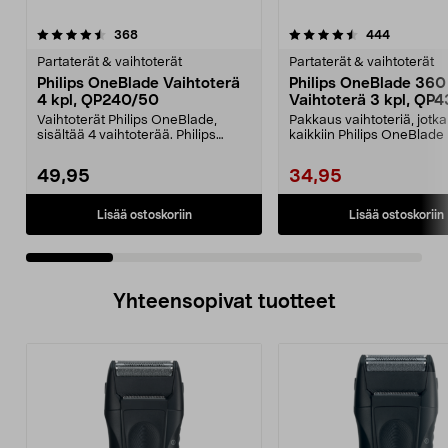
4.5 viidestä
arvostelut
4.5 viidestä
arvostelut
368
444
tähdestä
t
Partaterät & vaihtoterät
Partaterät & vaihtoterät
Philips OneBlade Vaihtoterä
Philips OneBlade 360
4 kpl, QP240/50
Vaihtoterä 3 kpl, QP
Vaihtoterät Philips OneBlade,
Pakkaus vaihtoteriä, jotka
sisältää 4 vaihtoterää. Philips
kaikkiin Philips OneBlade 
OneBlade QP240/50 ...
malleihin (paitsi ...
49,95
34,95
Lisää ostoskoriin
Lisää ostoskoriin
Yhteensopivat tuotteet