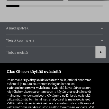
Alatunniste
Asiakaspalvelu
Yleisiä kysymyksiä
Product
+
Tietoa meistä
quantity
Ajankohtaista
Clas Ohlson käyttää evästeitä
Muut yrityksemme
Painamalla
”Hyväksy kaikki evästeet”
sallit, että tallennamme
evästeitä ja muuta seurantateknologiaa laitteellesi
evästeselosteemme mukaisesti
. Evästeitä käytetään sivuston
Etsi myymälä
käyttökokemuksen parantamiseen ja käytön analysointiin sekä
mainonnan kohdentamiseen. Käytämme neljänlaisia evästeitä:
välttämättömät, toiminnalliset, analyyttiset ja mainosevästeet.
SE
NO
FI
Välttämättömiin evästeisiin ei tarvita suostumustasi, sillä ne ovat
välttämättömiä verkkosivuston sisällön toimimisen kannalta. Voit