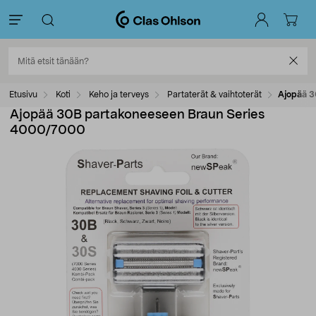
Etusivu
Koti
Keho ja terveys
Partaterät & vaihtoterät
Ajopää 3
Ajopää 30B partakoneeseen Braun Series
4000/7000