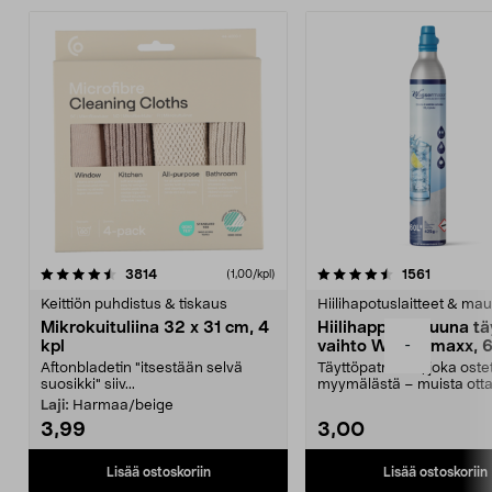
4.5viidestä
arvostelut
4.5viidestä
arvostelu
3814
1561
(1,00/kpl)
tähdestä
t
Keittiön puhdistus & tiskaus
Hiilihapotuslaitteet & mau
Mikrokuituliina 32 x 31 cm, 4
Hiilihappopatruuna tä
-
kpl
vaihto Wassermaxx, 6
Aftonbladetin "itsestään selvä
Täyttöpatruuna, joka ost
suosikki" siiv...
myymälästä – muista ott
patruuna mukaasi m...
Laji:
Harmaa/beige
3,99
3,00
Lisää ostoskoriin
Lisää ostoskoriin