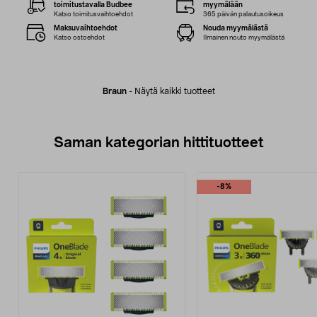
toimitustavalla Budbee
myymälään
Katso toimitusvaihtoehdot
365 päivän palautusoikeus
Maksuvaihtoehdot
Nouda myymälästä
Katso ostoehdot
Ilmainen nouto myymälästä
Braun
-
Näytä kaikki tuotteet
Saman kategorian hittituotteet
-8%