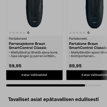
arvostelut
arvostelut
0
0
0.0 viidestä
tähdestä
Partakoneet
Partakoneet
Parranajokone Braun
Partakone Braun
SmartControl Classic
SmartControl Classic
matkakotelo
• Miellyttävä ja läheltä ajava kone.
• Miellyttävään ajoon lähe
• Ajaa sängen ja parran erittäin
• Kolmiportainen
lyhyeksi kolmivaiheisella
leikkuujärjestelmä.
järjestelmällä.
• Trimmeri, täydellinen viiks
59,95
89,95
• Viiksille ja pulisongeille
polisongeille.
suunniteltu trimmeri.
• Braun SmartControl Cla
• Pestään juoksevassa vedessä.
helppo puhdistaa juokse
Katso Vaihtoehdot
Katso Vaihtoehdo
veden alla.
• Säilytys kätevässä
matkakotelossa.
Tavalliset asiat epätavallisen edullisesti