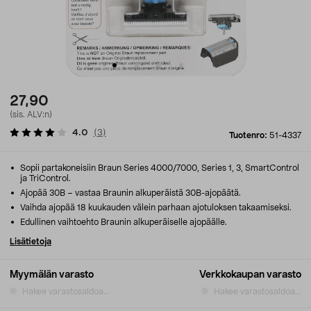
27,90
(sis. ALV:n)
4.0
(
3
)
Tuotenro:
51-4337
Sopii partakoneisiin Braun Series 4000/7000, Series 1, 3, SmartControl
ja TriControl.
Ajopää 30B – vastaa Braunin alkuperäistä 30B-ajopäätä.
Vaihda ajopää 18 kuukauden välein parhaan ajotuloksen takaamiseksi.
Edullinen vaihtoehto Braunin alkuperäiselle ajopäälle.
Lisätietoja
Myymälän varasto
Verkkokaupan varasto
Hakee varastosaldoa...
Hakee varastosaldoa...