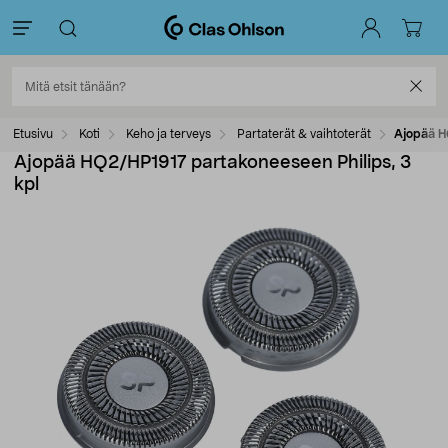
Etusivu
Koti
Keho ja terveys
Partaterät & vaihtoterät
Ajopää H
Ajopää HQ2/HP1917 partakoneeseen Philips, 3
kpl