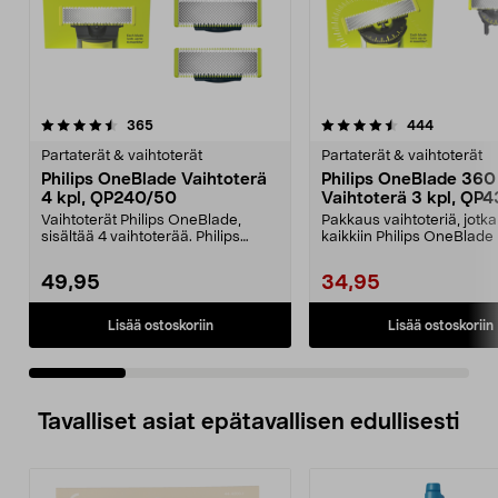
4.5 viidestä
arvostelut
4.5 viidestä
arvostelut
365
444
tähdestä
t
Partaterät & vaihtoterät
Partaterät & vaihtoterät
Philips OneBlade Vaihtoterä
Philips OneBlade 360
4 kpl, QP240/50
Vaihtoterä 3 kpl, QP
Vaihtoterät Philips OneBlade,
Pakkaus vaihtoteriä, jotka
sisältää 4 vaihtoterää. Philips
kaikkiin Philips OneBlade 
OneBlade QP240/50 ...
malleihin (paitsi ...
49,95
34,95
Lisää ostoskoriin
Lisää ostoskoriin
Tavalliset asiat epätavallisen edullisesti