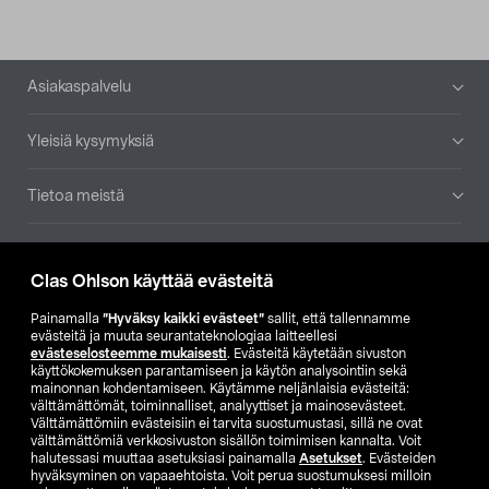
Alatunniste
Asiakaspalvelu
Yleisiä kysymyksiä
Tietoa meistä
Ajankohtaista
Clas Ohlson käyttää evästeitä
Muut yrityksemme
Painamalla
”Hyväksy kaikki evästeet”
sallit, että tallennamme
evästeitä ja muuta seurantateknologiaa laitteellesi
evästeselosteemme mukaisesti
. Evästeitä käytetään sivuston
Etsi myymälä
käyttökokemuksen parantamiseen ja käytön analysointiin sekä
mainonnan kohdentamiseen. Käytämme neljänlaisia evästeitä:
välttämättömät, toiminnalliset, analyyttiset ja mainosevästeet.
SE
NO
FI
Välttämättömiin evästeisiin ei tarvita suostumustasi, sillä ne ovat
välttämättömiä verkkosivuston sisällön toimimisen kannalta. Voit
FI
SV
halutessasi muuttaa asetuksiasi painamalla
Asetukset
. Evästeiden
hyväksyminen on vapaaehtoista. Voit perua suostumuksesi milloin