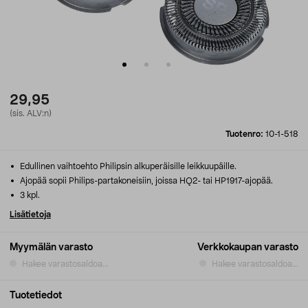
29,95
(sis. ALV:n)
Tuotenro:
10-1-518
Edullinen vaihtoehto Philipsin alkuperäisille leikkuupäille.
Ajopää sopii Philips-partakoneisiin, joissa HQ2- tai HP1917-ajopää.
3 kpl.
Lisätietoja
Myymälän varasto
Verkkokaupan varasto
Hakee varastosaldoa...
Hakee varastosaldoa...
Tuotetiedot