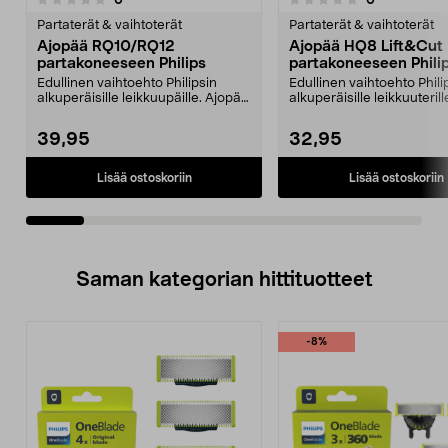
0.0 viidestä
0.0 viidestä
tähdestä
t
Partaterät & vaihtoterät
Partaterät & vaihtoterät
Ajopää RQ10/RQ12
Ajopää HQ8 Lift&Cut
partakoneeseen Philips
partakoneeseen Philip
Edullinen vaihtoehto Philipsin
Edullinen vaihtoehto Phili
alkuperäisille leikkuupäille. Ajopää
alkuperäisille leikkuuteril
sopii Philip...
Philipsin L...
39,95
32,95
Lisää ostoskoriin
Lisää ostoskoriin
Saman kategorian hittituotteet
-8%