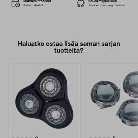
Maksuvaihtoehdot
Nouda myymälästä
Katso ostoehdot
Ilmainen nouto myymälästä
Haluatko ostaa lisää saman sarjan
tuotteita?
arvostelut
arvostelut
0
0