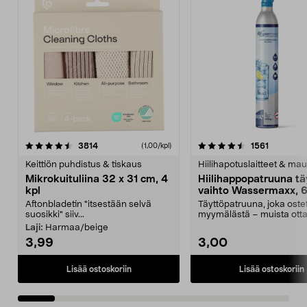
4.5viidestä
arvostelut
4.5viidestä
arvostelu
3814
1561
(1,00/kpl)
tähdestä
t
Keittiön puhdistus & tiskaus
Hiilihapotuslaitteet & mau
Mikrokuituliina 32 x 31 cm, 4
Hiilihappopatruuna tä
kpl
vaihto Wassermaxx, 6
Aftonbladetin "itsestään selvä
Täyttöpatruuna, joka ost
suosikki" siiv...
myymälästä – muista ott
patruuna mukaasi m...
Laji:
Harmaa/beige
3,99
3,00
Lisää ostoskoriin
Lisää ostoskoriin