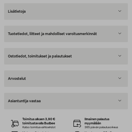
Lisätietoja
Tuotetiedot, liitteet ja mahdolliset varoitusmerkinnät
Ostotiedot, toimitukset ja palautukset
Arvostelut
Asiantuntija vastaa
Toimitus alkaen 3,90 €
Ilmainen palautus
toimitustavalla Budbee
myymälään
Katso toimitusvaihtoehdot
365 päivän palautusoikeus