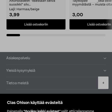
Aftonbladetin "itsestään selvä
Täyttöpatruuna, joka ost
suosikki" siiv...
myymälästä – muista ott
patruuna mukaasi m...
Laji:
Harmaa/beige
3,99
3,00
Lisää ostoskoriin
Lisää ostoskoriin
Alatunniste
Asiakaspalvelu
Yleisiä kysymyksiä
Product
+
Tietoa meistä
quantity
Ajankohtaista
Clas Ohlson käyttää evästeitä
Muut yrityksemme
Painamalla
”Hyväksy kaikki evästeet”
sallit, että tallennamme