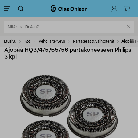
Etusivu
Koti
Keho ja terveys
Partaterät & vaihtoterät
Ajopää H
Ajopää HQ3/4/5/55/56 partakoneeseen Philips,
3 kpl