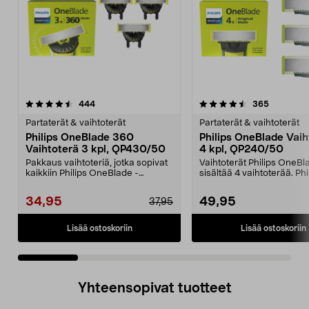
4.5 viidestä
arvostelut
4.5 viidestä
arvostelut
444
365
tähdestä
t
Partaterät & vaihtoterät
Partaterät & vaihtoterät
Philips OneBlade 360
Philips OneBlade Vaih
Vaihtoterä 3 kpl, QP430/50
4 kpl, QP240/50
Pakkaus vaihtoteriä, jotka sopivat
Vaihtoterät Philips OneBl
kaikkiin Philips OneBlade -
sisältää 4 vaihtoterää. Phi
malleihin (paitsi ...
OneBlade QP240/50 ...
34,95
49,95
37,95
Lisää ostoskoriin
Lisää ostoskoriin
Yhteensopivat tuotteet