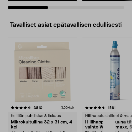
Tavalliset asiat epätavallisen edullisesti
4.5viidestä
arvostelut
4.5viidestä
arvostelu
3810
1561
(1,00/kpl)
tähdestä
t
Keittiön puhdistus & tiskaus
Hiilihapotuslaitteet & mau
Mikrokuituliina 32 x 31 cm, 4
Hiilihappopatruuna tä
-
kpl
vaihto Wassermaxx, 6