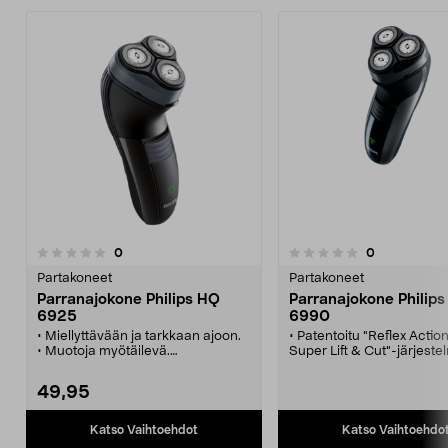
arvostelut
arvostelut
0
0
0.0 viidestä
0.0 viidestä
tähdestä
t
Partakoneet
Partakoneet
Parranajokone Philips HQ
Parranajokone Philip
6925
6990
• Miellyttävään ja tarkkaan ajoon.
• Patentoitu "Reflex Actio
• Muotoja myötäilevä.
Super Lift & Cut"-järjeste
• Ladattava.
Ladattava• Latausaika: 1 t
• Käyttöaika n. 30 minuuttia.
Käyttöaika: 40 minuuttia•
49,95
Latauksen merkkivalo•
Trimmaussakset • 100-24
Katso Vaihtoehdot
Katso Vaihtoehdo