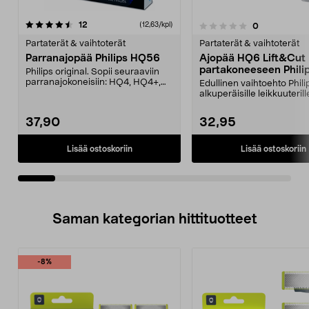
arvostelut
12
(12,63/kpl)
arvostelut
0
0.0 viidestä
0.0 viidestä
tähdestä
t
Partaterät & vaihtoterät
Partaterät & vaihtoterät
Parranajopää Philips HQ56
Ajopää HQ6 Lift&Cut
partakoneeseen Philip
Philips original. Sopii seuraaviin
parranajokoneisiin: HQ4, HQ4+,
Edullinen vaihtoehto Phili
HQ55. Kolme te...
alkuperäisille leikkuuteril
Philipsin H...
37,90
32,95
Lisää ostoskoriin
Lisää ostoskoriin
Saman kategorian hittituotteet
-8%