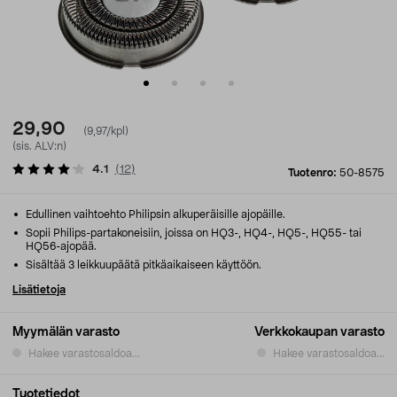
29,90
(9,97/kpl)
(sis. ALV:n)
4.1
(
12
)
Tuotenro:
50-8575
Edullinen vaihtoehto Philipsin alkuperäisille ajopäille.
Sopii Philips-partakoneisiin, joissa on HQ3-, HQ4-, HQ5-, HQ55- tai
HQ56-ajopää.
Sisältää 3 leikkuupäätä pitkäaikaiseen käyttöön.
Lisätietoja
Myymälän varasto
Verkkokaupan varasto
Hakee varastosaldoa...
Hakee varastosaldoa...
Tuotetiedot