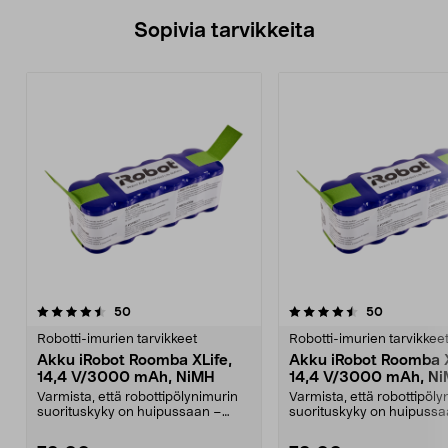
Sopivia tarvikkeita
4.5viidestä
arvostelut
4.0viidestä
arvostelut
50
50
tähdestä
t
Robotti-imurien tarvikkeet
Robotti-imurien tarvikkee
Akku iRobot Roomba XLife,
Akku iRobot Roomba X
14,4 V/3000 mAh, NiMH
14,4 V/3000 mAh, N
Varmista, että robottipölynimurin
Varmista, että robottipöly
suorituskyky on huipussaan –
suorituskyky on huipussa
akku, jolla on er...
akku, jolla on er...