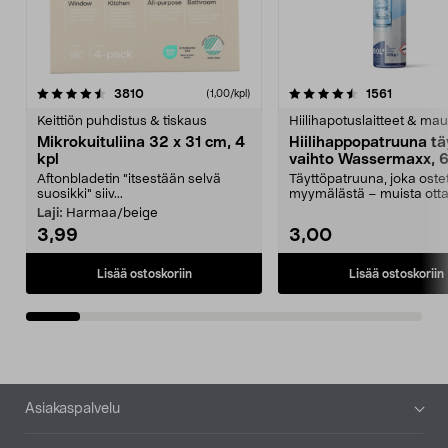
4.5viidestä
arvostelut
4.5viidestä
arvostelu
3810
1561
(1,00/kpl)
tähdestä
t
Keittiön puhdistus & tiskaus
Hiilihapotuslaitteet & mau
Mikrokuituliina 32 x 31 cm, 4
Hiilihappopatruuna tä
kpl
vaihto Wassermaxx, 6
Aftonbladetin "itsestään selvä
Täyttöpatruuna, joka ost
suosikki" siiv...
myymälästä – muista ott
patruuna mukaasi m...
Laji:
Harmaa/beige
3,99
3,00
Lisää ostoskoriin
Lisää ostoskoriin
Alatunniste
Asiakaspalvelu