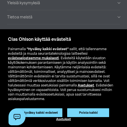
Yleisiä kysymyksiä
Tietoa meistä
Ajankohtaista
Clas Ohlson käyttää evästeitä
Muut yrityksemme
Painamalla
”Hyväksy kaikki evästeet”
sallit, että tallennamme
evästeitä ja muuta seurantateknologiaa laitteellesi
evästeselosteemme mukaisesti
. Evästeitä käytetään sivuston
Etsi myymälä
käyttökokemuksen parantamiseen ja käytön analysointiin sekä
mainonnan kohdentamiseen. Käytämme neljänlaisia evästeitä:
välttämättömät, toiminnalliset, analyyttiset ja mainosevästeet.
SE
NO
FI
Välttämättömiin evästeisiin ei tarvita suostumustasi, sillä ne ovat
välttämättömiä verkkosivuston sisällön toimimisen kannalta. Voit
FI
SV
halutessasi muuttaa asetuksiasi painamalla
Asetukset
. Evästeiden
hyväksyminen on vapaaehtoista. Voit perua suostumuksesi milloin
vain muuttamalla evästeasetuksiasi, apua saat tarvittaessa
asiakaspalvelustamme.
Hyväksy kaikki evästeet
Poista kaikki
Asetukset
Club Clas
Ostoehdot
Tietosuojaseloste
Näytä hinnat ilman ALV:a