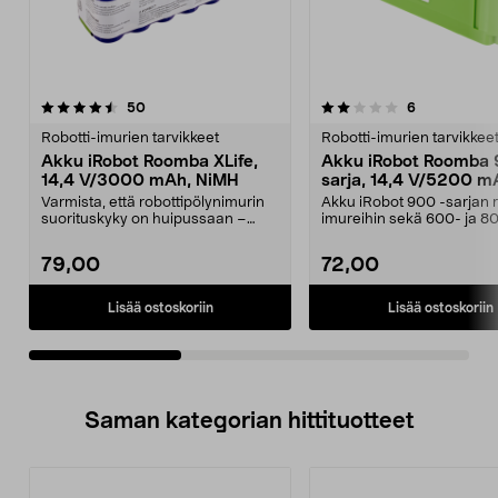
2.0viidestä
arvostelut
3.5viidestä
arvostelut
50
6
tähdestä
t
Robotti-imurien tarvikkeet
Robotti-imurien tarvikkee
Akku iRobot Roomba XLife,
Akku iRobot Roomba
14,4 V/3000 mAh, NiMH
sarja, 14,4 V/5200 mA
Ion
Varmista, että robottipölynimurin
Akku iRobot 900 -sarjan r
suorituskyky on huipussaan –
imureihin sekä 600- ja 8
akku, jolla on er...
robotti-imurei...
79,00
72,00
Lisää ostoskoriin
Lisää ostoskoriin
Saman kategorian hittituotteet