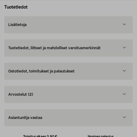
Tuotetiedot
Lisätietoja
Tuotetiedot, liitteet ja mahdolliset varoitusmerkinnät
Ostotiedot, toimitukset ja palautukset
Arvostelut
(2)
Asiantuntija vastaa
Toimitus alkaen 3,90 €
Ilmainen palautus