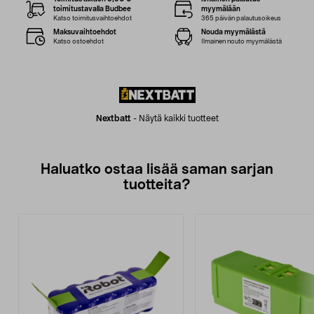
toimitustavalla Budbee
myymälään
Katso toimitusvaihtoehdot
365 päivän palautusoikeus
Maksuvaihtoehdot
Nouda myymälästä
Katso ostoehdot
Ilmainen nouto myymälästä
Nextbatt
-
Näytä kaikki tuotteet
Haluatko ostaa lisää saman sarjan
tuotteita?