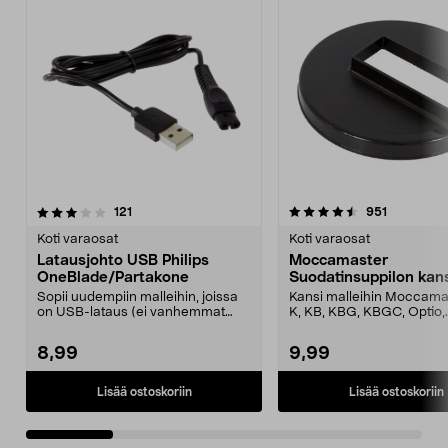
4.5 viidestä
arvostelut
4.5 viidestä
arvostelut
121
951
tähdestä
t
Koti varaosat
Koti varaosat
Latausjohto USB Philips
Moccamaster
OneBlade/Partakone
Suodatinsuppilon kan
Sopii uudempiin malleihin, joissa
Kansi malleihin Moccama
on USB-lataus (ei vanhemmat
K, KB, KBG, KBGC, Optio,
mallit, joissa on ...
Automatic, Automatic S, ..
8,99
9,99
Lisää ostoskoriin
Lisää ostoskoriin