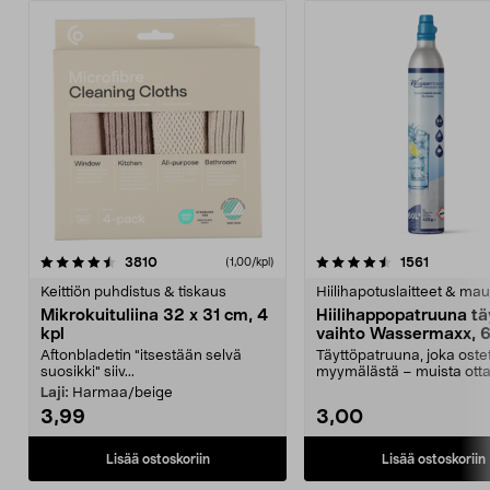
4.5viidestä
arvostelut
4.5viidestä
arvostelu
3810
1561
(1,00/kpl)
tähdestä
t
Keittiön puhdistus & tiskaus
Hiilihapotuslaitteet & mau
Mikrokuituliina 32 x 31 cm, 4
Hiilihappopatruuna tä
kpl
vaihto Wassermaxx, 6
Aftonbladetin "itsestään selvä
Täyttöpatruuna, joka ost
suosikki" siiv...
myymälästä – muista ott
patruuna mukaasi m...
Laji:
Harmaa/beige
3,99
3,00
Lisää ostoskoriin
Lisää ostoskoriin