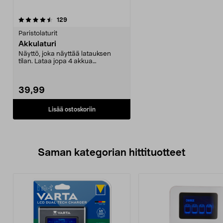
arvostelut
129
Paristolaturit
Akkulaturi
Näyttö, joka näyttää latauksen
tilan. Lataa jopa 4 akkua
samanaikaisesti. Lataa ...
39,99
Lisää ostoskoriin
Saman kategorian hittituotteet