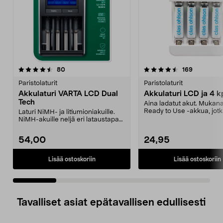
4.5 viidestä
arvostelut
4.5 viidestä
arvostelut
80
169
tähdestä
t
Paristolaturit
Paristolaturit
Akkulaturi VARTA LCD Dual
Akkulaturi LCD ja 4 
Tech
Aina ladatut akut. Mukan
Ready to Use -akkua, jotk
Laturi NiMH- ja litiumioniakuille.
täynnä jo ostettaess...
NiMH-akuille neljä eri lataustapaa:
lataus, t...
54,00
24,95
Lisää ostoskoriin
Lisää ostoskoriin
Tavalliset asiat epätavallisen edullisesti