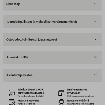
Lisätietoja
Tuotetiedot, liitteet ja mahdolliset varoitusmerkinnät
Ostotiedot, toimitukset ja palautukset
Arvostelut
(119)
Asiantuntija vastaa
Toimitus alkaen 3,90 €
Ilmainen palautus
toimitustavalla Budbee
myymälään
Katso toimitusvaihtoehdot
365 päivän palautusoikeus
Maksuvaihtoehdot
Nouda myymälästä
Katso ostoehdot
Ilmainen nouto myymälästä