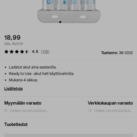
18,99
(sis. ALV:n)
4.5
(
119
)
Tuotenro:
36-1202
Ladatut akut aina saatavilla.
Ready to Use -akut heti käyttövalmiita.
Mukana 4 akkua.
Lisätietoja
Myymälän varasto
Verkkokaupan varasto
Hakee varastosaldoa...
Hakee varastosaldoa...
Tuotetiedot