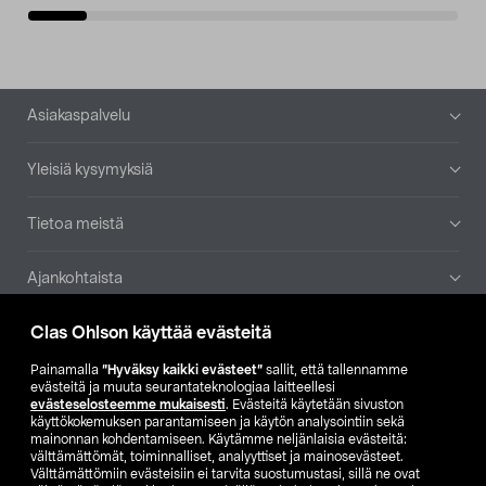
Alatunniste
Asiakaspalvelu
Yleisiä kysymyksiä
Tietoa meistä
Ajankohtaista
Clas Ohlson käyttää evästeitä
Muut yrityksemme
Painamalla
”Hyväksy kaikki evästeet”
sallit, että tallennamme
Etsi myymälä
evästeitä ja muuta seurantateknologiaa laitteellesi
evästeselosteemme mukaisesti
. Evästeitä käytetään sivuston
käyttökokemuksen parantamiseen ja käytön analysointiin sekä
mainonnan kohdentamiseen. Käytämme neljänlaisia evästeitä:
SE
NO
FI
välttämättömät, toiminnalliset, analyyttiset ja mainosevästeet.
Välttämättömiin evästeisiin ei tarvita suostumustasi, sillä ne ovat
FI
SV