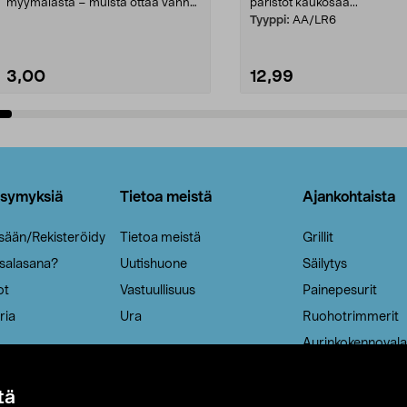
myymälästä – muista ottaa vanha
paristot kaukosää...
patruuna mukaasi m...
Tyyppi:
AA/LR6
3,00
12,99
Lisää ostoskoriin
Lisää ostoskoriin
ysymyksiä
Tietoa meistä
Ajankohtaista
isään/Rekisteröidy
Tietoa meistä
Grillit
 salasana?
Uutishuone
Säilytys
ot
Vastuullisuus
Painepesurit
ria
Ura
Ruohotrimmerit
Aurinkokennovala
tä