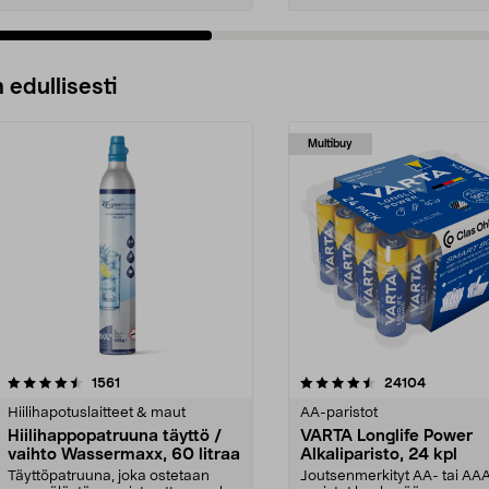
 edullisesti
Multibuy
4.5viidestä
arvostelut
4.5viidestä
arvostelut
1561
24104
tähdestä
Hiilihapotuslaitteet & maut
AA-paristot
Hiilihappopatruuna täyttö /
VARTA Longlife Power
vaihto Wassermaxx, 60 litraa
Alkaliparisto, 24 kpl
Täyttöpatruuna, joka ostetaan
Joutsenmerkityt AA- tai AA