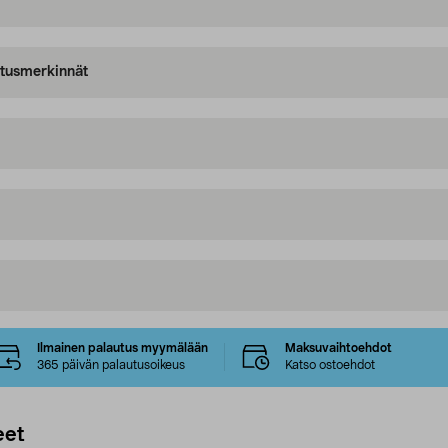
oitusmerkinnät
Ilmainen palautus myymälään
Maksuvaihtoehdot
365 päivän palautusoikeus
Katso ostoehdot
eet