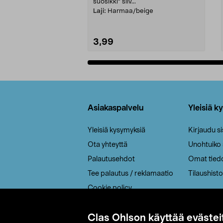
suosikki" siiv...
Laji:
Harmaa/beige
3,99
Lisää ostoskoriin
Alatunniste
Asiakaspalvelu
Yleisiä k
Yleisiä kysymyksiä
Kirjaudu s
Ota yhteyttä
Unohtuiko
Palautusehdot
Omat tied
Tee palautus / reklamaatio
Tilaushisto
Cookie policy
Toimitustavat
Clas Ohlson käyttää evästei
Saavutettavuus