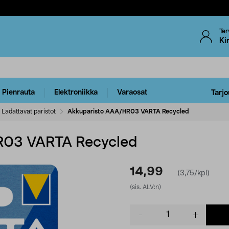
Ter
Ki
Pienrauta
Elektroniikka
Varaosat
Tarjo
Ladattavat paristot
Akkuparisto AAA/HR03 VARTA Recycled
R03 VARTA Recycled
14,99
(3,75/kpl)
(sis. ALV:n)
Product
quantity