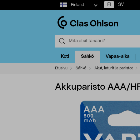
Select
FI
SV
Finland
market
Koti
Sähkö
Vapaa-aika
Etusivu
Sähkö
Akut, laturit ja paristot
Akkuparisto AAA/H