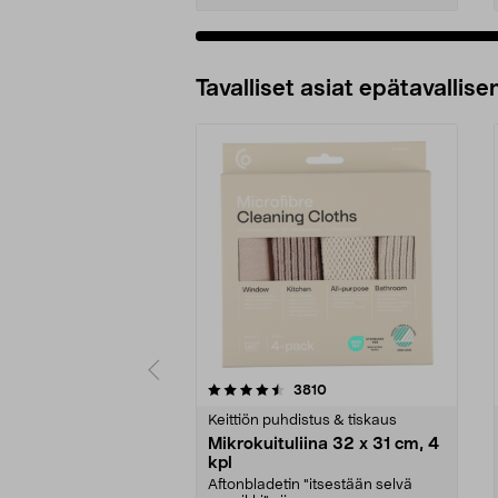
Tavalliset asiat epätavallisen
5viidestä
4.5viidestä
arvostelut
3810
tähdestä
tähdestä
Keittiön puhdistus & tiskaus
Mikrokuituliina 32 x 31 cm, 4
kpl
Aftonbladetin "itsestään selvä