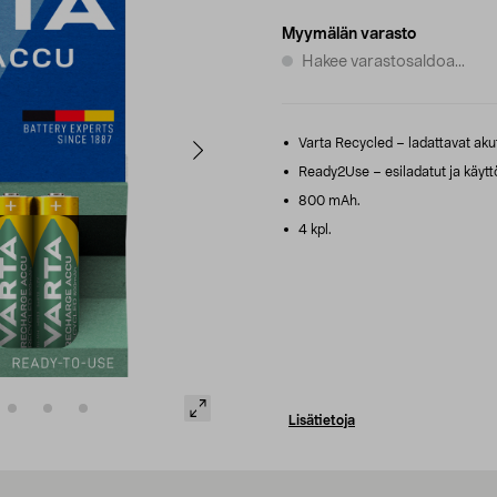
Myymälän varasto
Hakee varastosaldoa...
Varta Recycled – ladattavat akut,
Ready2Use – esiladatut ja käyttö
800 mAh.
4 kpl.
Lisätietoja