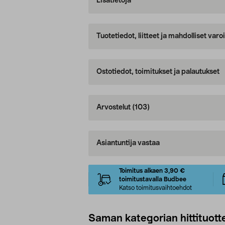
Lisätietoja
Tuotetiedot, liitteet ja mahdolliset var
Ostotiedot, toimitukset ja palautukset
Arvostelut
(103)
Asiantuntija vastaa
Toimitus alkaen 3,90 €
toimitustavalla Budbee
Katso toimitusvaihtoehdot
Saman kategorian hittituott