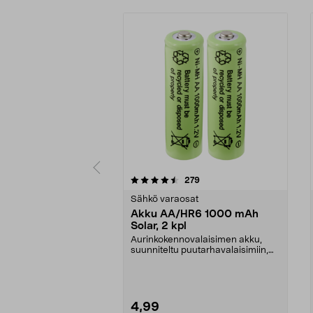
5 viidestä
4.5 viidestä
arvostelut
279
tähdestä
tähdestä
Sähkö varaosat
Akku AA/HR6 1000 mAh
Solar, 2 kpl
Aurinkokennovalaisimen akku,
suunniteltu puutarhavalaisimiin,
jotka toimivat aur...
4,99