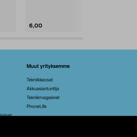
Kestävä, jopa 50 % suurempi ...
roskapussi u
Roskapussi, jo
6,00
2,00
Lisää ostoskoriin
Lisää
Muut yrityksemme
Tekniikkaosat
Akkuasiantuntija
Teknikmagasinet
PhoneLife
isimet