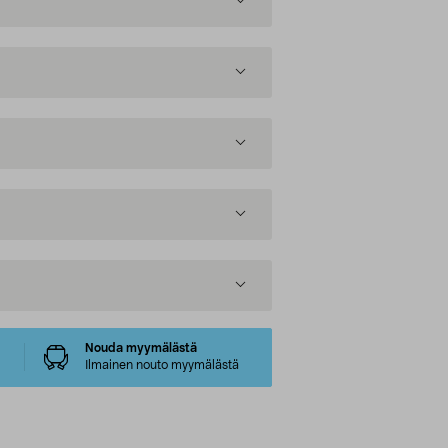
Nouda myymälästä
Ilmainen nouto myymälästä