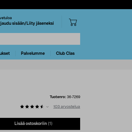
vetuloa
rjaudu sisään/Liity jäseneksi
ukset
Palvelumme
Club Clas
Tuotenro:
36-7269
103
arvostelua
Lisää ostoskoriin
(1)