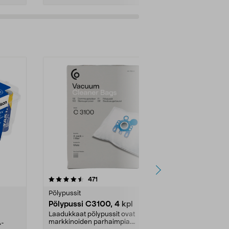
4.5viidestä
arvostelut
4.5
471
6
tähdestä
tähdestä
Pölypussit
Kierrätys & ro
Pölypussi C3100, 4 kpl
Roskapussi,
kahvat, 30 l
Laadukkaat pölypussit ovat
markkinoiden parhaimpia.
A-
Testivoittaja 