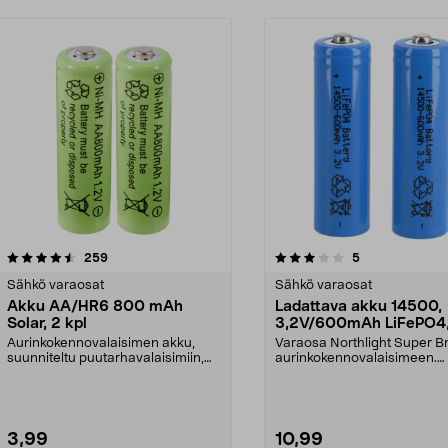
3.0 viidestä
arvostelut
4.0 viidestä
arvostelut
259
5
tähdestä
Sähkö varaosat
Sähkö varaosat
Akku AA/HR6 800 mAh
Ladattava akku 14500,
Solar, 2 kpl
3,2V/600mAh LiFePO4,
kpl
Aurinkokennovalaisimen akku,
Varaosa Northlight Super Br
suunniteltu puutarhavalaisimiin,
aurinkokennovalaisimeen.
jotka toimivat aur...
Ladattava litiumakku 1...
3,99
10,99