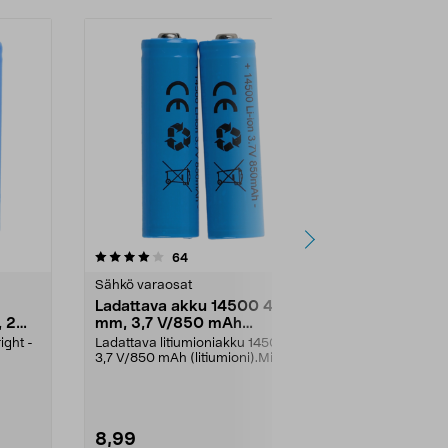
4.5 viidestä
arvostelut
3.5
64
1
tähdestä
tähdestä
Sähkö varaosat
Sähkö varaos
Ladattava akku 14500 49
Akku AAA/
 2
mm, 3,7 V/850 mAh
Solar, 2 kpl
litiumioni, 2 kpl
ight -
Ladattava litiumioniakku 14500,
Aurinkokenno
3,7 V/850 mAh (litiumioni).Mitat:
suunniteltu p
49 x 14 mmSopi...
jotka toimivat 
8,99
3,99