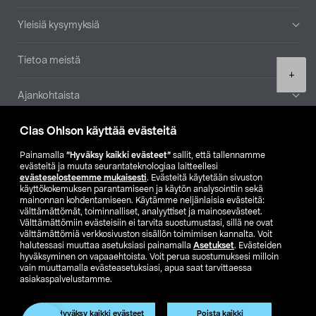
Yleisiä kysymyksiä
Tietoa meistä
Product
+
quantity
Ajankohtaista
Clas Ohlson käyttää evästeitä
Muut yrityksemme
Painamalla
”Hyväksy kaikki evästeet”
sallit, että tallennamme
Etsi myymälä
evästeitä ja muuta seurantateknologiaa laitteellesi
evästeselosteemme mukaisesti
. Evästeitä käytetään sivuston
käyttökokemuksen parantamiseen ja käytön analysointiin sekä
mainonnan kohdentamiseen. Käytämme neljänlaisia evästeitä:
SE
NO
FI
välttämättömät, toiminnalliset, analyyttiset ja mainosevästeet.
Välttämättömiin evästeisiin ei tarvita suostumustasi, sillä ne ovat
FI
SV
välttämättömiä verkkosivuston sisällön toimimisen kannalta. Voit
halutessasi muuttaa asetuksiasi painamalla
Asetukset
. Evästeiden
hyväksyminen on vapaaehtoista. Voit perua suostumuksesi milloin
vain muuttamalla evästeasetuksiasi, apua saat tarvittaessa
asiakaspalvelustamme.
Hyväksy kaikki evästeet
Poista kaikki
Club Clas
Ostoehdot
Tietosuojaseloste