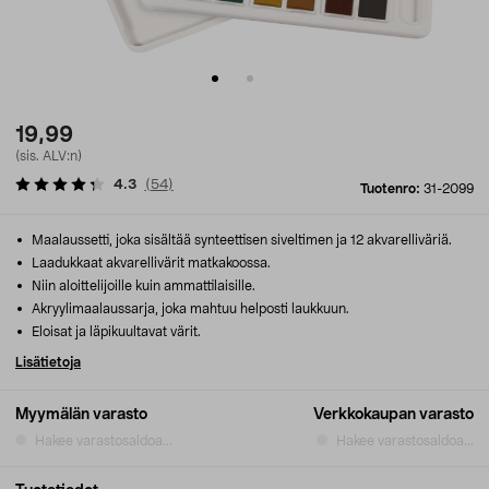
19,99
(sis. ALV:n)
4.3
(
54
)
Tuotenro:
31-2099
Maalaussetti, joka sisältää synteettisen siveltimen ja 12 akvarelliväriä.
Laadukkaat akvarellivärit matkakoossa.
Niin aloittelijoille kuin ammattilaisille.
Akryylimaalaussarja, joka mahtuu helposti laukkuun.
Eloisat ja läpikuultavat värit.
Lisätietoja
Myymälän varasto
Verkkokaupan varasto
Hakee varastosaldoa...
Hakee varastosaldoa...