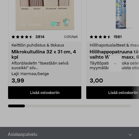
4.5viidestä
arvostelut
4.5viidestä
arvostelu
3814
1561
(1,00/kpl)
tähdestä
t
Keittiön puhdistus & tiskaus
Hiilihapotuslaitteet & mau
Mikrokuituliina 32 x 31 cm, 4
Hiilihappopatruuna tä
kpl
vaihto Wassermaxx, 6
Aftonbladetin "itsestään selvä
Täyttöpatruuna, joka ost
-
suosikki" siiv...
myymälästä – muista ott
patruuna mukaasi m...
Laji:
Harmaa/beige
3,99
3,00
Lisää ostoskoriin
Lisää ostoskoriin
Alatunniste
Asiakaspalvelu