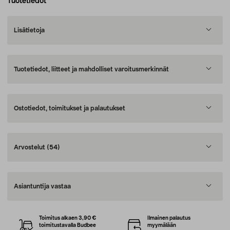
Tuotetiedot
Lisätietoja
Tuotetiedot, liitteet ja mahdolliset varoitusmerkinnät
Ostotiedot, toimitukset ja palautukset
Arvostelut
(54)
Asiantuntija vastaa
Toimitus alkaen 3,90 €
Ilmainen palautus
toimitustavalla Budbee
myymälään