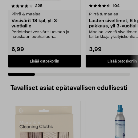
4.5 viidestä
arvostelut
4.5 viidestä
arvostelut
225
104
tähdestä
t
Piirrä & maalaa
Piirrä & maalaa
Vesivärit 18 kpl, yli 3-
Lasten siveltimet, 6 k
vuotiaille
pakkaus, yli 3-vuotiail
Perinteiset vesivärit luovaan ja
Maalaa leveitä siveltimen
hauskaan puuhailuun.
tai tarkkoja yksityiskohtia
Pikkutaiteilijoille. 18 il...
vesiväreillä tai ak...
6,99
3,99
Lisää ostoskoriin
Lisää ostoskoriin
Tavalliset asiat epätavallisen edullisesti