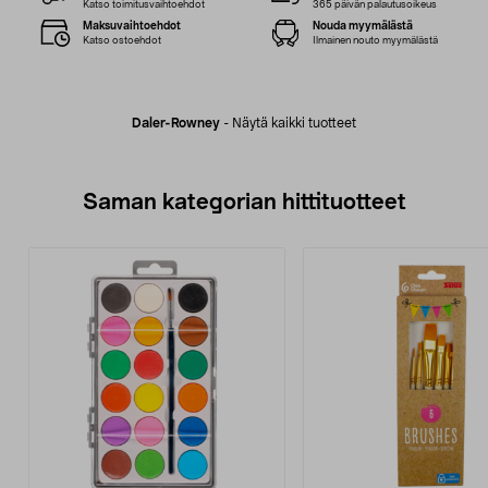
Katso toimitusvaihtoehdot
365 päivän palautusoikeus
Maksuvaihtoehdot
Nouda myymälästä
Katso ostoehdot
Ilmainen nouto myymälästä
Daler-Rowney
-
Näytä kaikki tuotteet
Saman kategorian hittituotteet