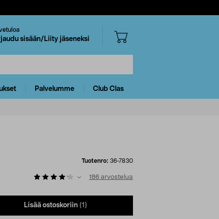
vetuloa
rjaudu sisään/Liity jäseneksi
ukset
Palvelumme
Club Clas
Tuotenro:
36-7830
186
arvostelua
Lisää ostoskoriin
(1)