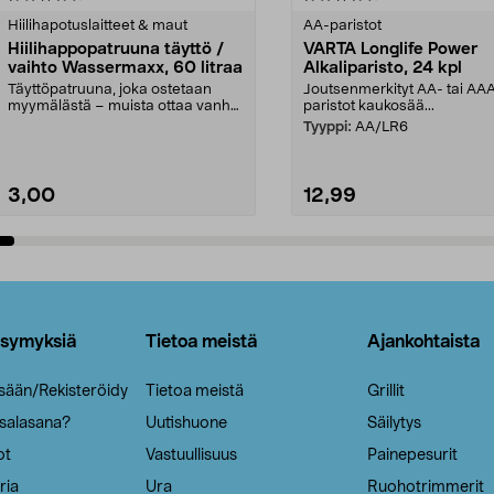
tähdestä
Hiilihapotuslaitteet & maut
AA-paristot
Hiilihappopatruuna täyttö /
VARTA Longlife Power
vaihto Wassermaxx, 60 litraa
Alkaliparisto, 24 kpl
Täyttöpatruuna, joka ostetaan
Joutsenmerkityt AA- tai AA
myymälästä – muista ottaa vanha
paristot kaukosää...
patruuna mukaasi m...
Tyyppi:
AA/LR6
3,00
12,99
Lisää ostoskoriin
Lisää ostoskoriin
ysymyksiä
Tietoa meistä
Ajankohtaista
isään/Rekisteröidy
Tietoa meistä
Grillit
 salasana?
Uutishuone
Säilytys
ot
Vastuullisuus
Painepesurit
ria
Ura
Ruohotrimmerit