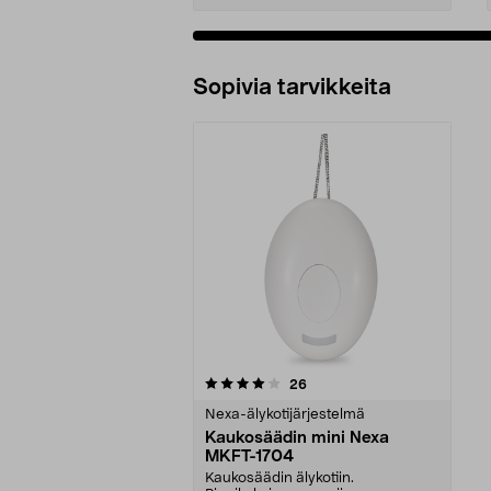
Sopivia tarvikkeita
0viidestä
arvostelut
26
tähdestä
Nexa-älykotijärjestelmä
Kaukosäädin mini Nexa
MKFT-1704
Kaukosäädin älykotiin.