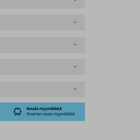
Nouda myymälästä
Ilmainen nouto myymälästä