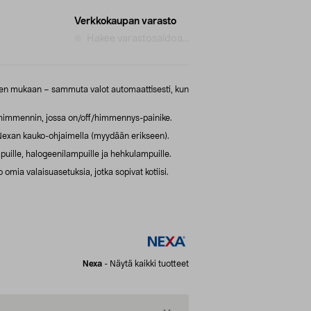
Verkkokaupan varasto
Hakee varastosaldoa...
een mukaan – sammuta valot automaattisesti, kun
mmennin, jossa on/off/himmennys-painike.
exan kauko-ohjaimella (myydään erikseen).
uille, halogeenilampuille ja hehkulampuille.
mia valaisuasetuksia, jotka sopivat kotiisi.
Nexa
-
Näytä kaikki tuotteet