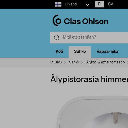
Select
FI
SV
Finland
market
Koti
Sähkö
Vapaa-aika
Etusivu
Sähkö
Älykoti & kotiautomaatio
Älypistorasia himm