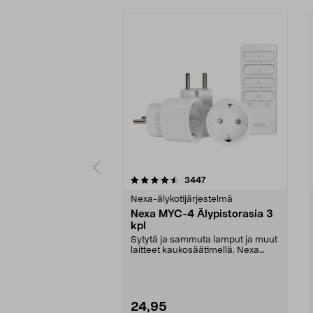
5 viidestä
4.5 viidestä
arvostelut
3447
tähdestä
tähdestä
Nexa-älykotijärjestelmä
Nexa MYC-4 Älypistorasia 3
kpl
Sytytä ja sammuta lamput ja muut
laitteet kaukosäätimellä. Nexa
MYC-4 – helposti...
24,95