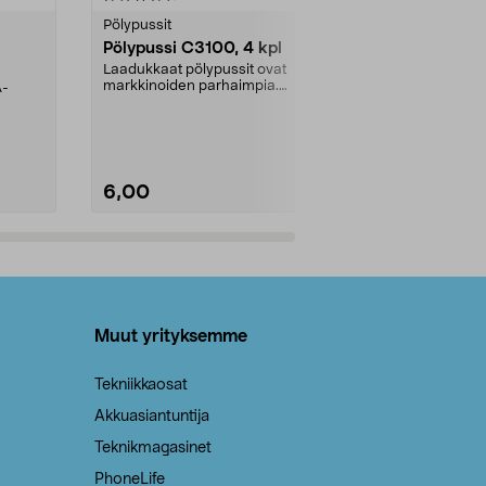
tähdestä
tähdestä
Pölypussit
Kierrätys & ro
Pölypussi C3100, 4 kpl
Roskapussi,
kahvat, 30 l
Laadukkaat pölypussit ovat
markkinoiden parhaimpia.
A-
Testivoittaja 
Kestävä, jopa 50 % suurempi ...
roskapussi u
Roskapussi, jo
6,00
2,00
Lisää ostoskoriin
Lisää
Muut yrityksemme
Tekniikkaosat
Akkuasiantuntija
Teknikmagasinet
PhoneLife