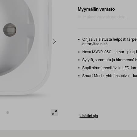
Myymälän varasto
Hakee varastosaldoa...
Ohjaa valaistusta helposti tarp
et tarvitse niitä.
Nexa MYCR-250 – smart-plug-hi
Sytytä, sammuta ja himmennä N
Sopii himmennettäville LED-lamp
Smart Mode -yhteensopiva – luo o
Lisätietoja