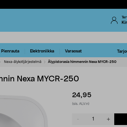
Ter
Ki
Pienrauta
Elektroniikka
Varaosat
Tarjo
Nexa-älykotijärjestelmä
Älypistorasia himmennin Nexa MYCR-250
ennin Nexa MYCR-250
24,95
(sis. ALV:n)
Product
quantity