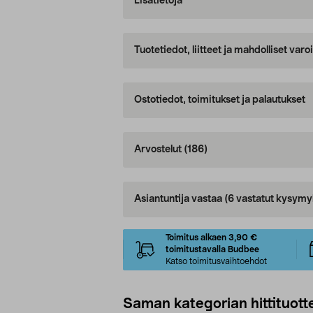
Lisätietoja
Tuotetiedot, liitteet ja mahdolliset var
Ostotiedot, toimitukset ja palautukset
Arvostelut
(186)
Asiantuntija vastaa
(6 vastatut kysymy
Toimitus alkaen 3,90 €
toimitustavalla Budbee
Katso toimitusvaihtoehdot
Saman kategorian hittituott