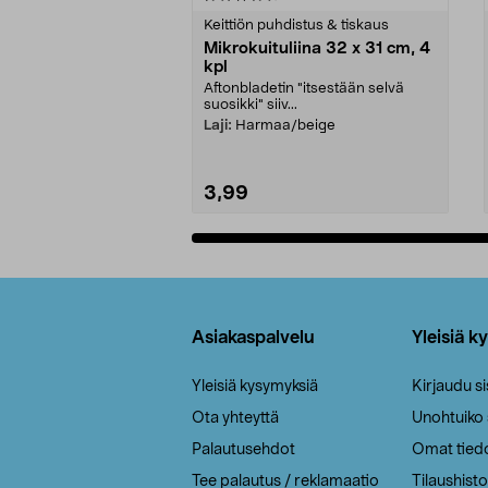
tähdestä
tähdestä
Keittiön puhdistus & tiskaus
Mikrokuituliina 32 x 31 cm, 4
kpl
Aftonbladetin "itsestään selvä
suosikki" siiv...
Laji:
Harmaa/beige
3,99
Lisää ostoskoriin
Alatunniste
Asiakaspalvelu
Yleisiä k
Yleisiä kysymyksiä
Kirjaudu s
Ota yhteyttä
Unohtuiko
Palautusehdot
Omat tied
Tee palautus / reklamaatio
Tilaushisto