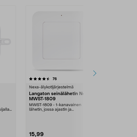
4.0 viidestä
arvostelut
4.5
76
2
tähdestä
tähdestä
Nexa-älykotijärjestelmä
Nexa-älykotij
Langaton seinälähetin Nexa
Kaukosäädi
MWST-1809
MKFT-1704
MWST-1809 - 1-kanavainen
Kaukosäädin ä
ijalla
lähetin, jossa ajastin ja
Pienikokoinen 
himmennystoiminto. Katkaisuaj...
avaimenperää
valaisun h...
15,99
14,99