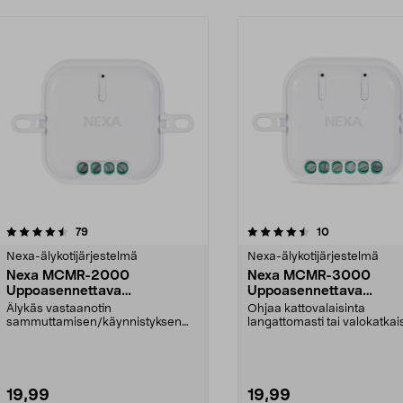
4.5 viidestä
arvostelut
4.5 viidestä
arvostelut
79
10
tähdestä
Nexa-älykotijärjestelmä
Nexa-älykotijärjestelmä
Nexa MCMR-2000
Nexa MCMR-3000
Uppoasennettava
Uppoasennettava
vastaanotin, päälle/pois
vastaanotin ON/OFF, 2
Älykäs vastaanotin
Ohjaa kattovalaisinta
kanavaa
sammuttamisen/käynnistyksen
langattomasti tai valokatkais
ohjaamiseen. Nexa MCMR-2000
– asenna kätevä vastaa...
– yht...
19,99
19,99