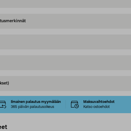
oitusmerkinnät
kset)
Ilmainen palautus myymälään
Maksuvaihtoehdot
365 päivän palautusoikeus
Katso ostoehdot
eet