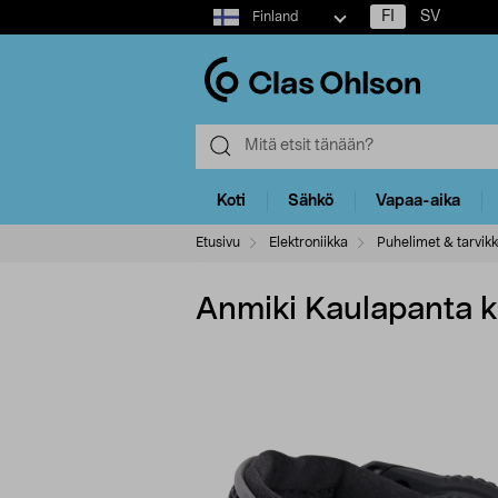
Select
FI
SV
Finland
market
Koti
Sähkö
Vapaa-aika
Etusivu
Elektroniikka
Puhelimet & tarvikk
Anmiki Kaulapanta ki