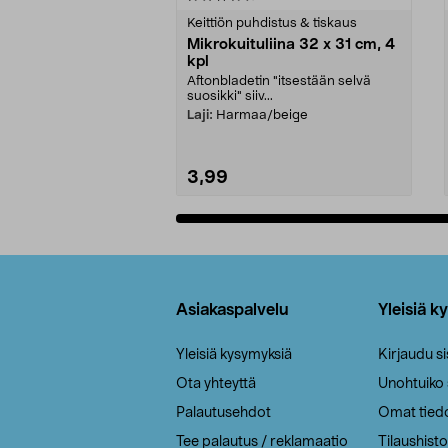
tähdestä
tähdestä
Keittiön puhdistus & tiskaus
Mikrokuituliina 32 x 31 cm, 4
kpl
Aftonbladetin "itsestään selvä
suosikki" siiv...
Laji:
Harmaa/beige
3,99
Lisää ostoskoriin
Alatunniste
Asiakaspalvelu
Yleisiä k
Yleisiä kysymyksiä
Kirjaudu s
Ota yhteyttä
Unohtuiko
Palautusehdot
Omat tied
Tee palautus / reklamaatio
Tilaushisto