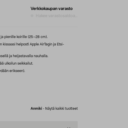
Verkkokaupan varasto
Hakee varastosaldoa...
ja pienille koirille (25–28 cm).
issaasi helposti Apple AirTagin ja Etsi-
ellä ja heijastavalla nauhalla.
 ulkoilun seikkailut.
yydään erikseen).
Anmiki
-
Näytä kaikki tuotteet