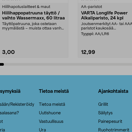
tähdestä
Hiilihapotuslaitteet & maut
AA-paristot
Hiilihappopatruuna täyttö /
VARTA Longlife Power
vaihto Wassermaxx, 60 litraa
Alkaliparisto, 24 kpl
Täyttöpatruuna, joka ostetaan
Joutsenmerkityt AA- tai AA
myymälästä – muista ottaa vanha
paristot kaukosää...
patruuna mukaasi m...
Tyyppi:
AA/LR6
3,00
12,99
Lisää ostoskoriin
Lisää ostoskoriin
ysymyksiä
Tietoa meistä
Ajankohtaista
isään/Rekisteröidy
Tietoa meistä
Grillit
 salasana?
Uutishuone
Säilytys
ot
Vastuullisuus
Painepesurit
ria
Ura
Ruohotrimmerit