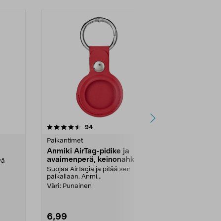
4.5 viidestä
arvostelut
4.0
94
9
tähdestä
tähdestä
Paikantimet
Paikantimet
Anmiki AirTag-pidike ja
Anmiki AirT
avaimenperä, keinonahka
avaimenper
vä
Suojaa AirTagia ja pitää sen
Suojaa AirTagi
paikallaan. Anmi...
paikallaan. An
Väri:
Punainen
Väri:
Sininen
6,99
6,99