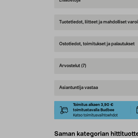
Lisätietoja
Tuotetiedot, liitteet ja mahdolliset var
Ostotiedot, toimitukset ja palautukset
Arvostelut
(7)
Asiantuntija vastaa
Toimitus alkaen 3,90 €
toimitustavalla Budbee
Katso toimitusvaihtoehdot
Saman kategorian hittituott