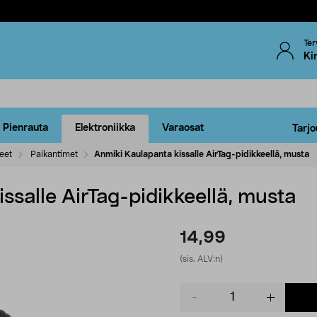
Ter
Ki
Pienrauta
Elektroniikka
Varaosat
Tarjo
eet
Paikantimet
Anmiki Kaulapanta kissalle AirTag-pidikkeellä, musta
ssalle AirTag-pidikkeellä, musta
14,99
(sis. ALV:n)
Product
quantity