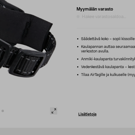
Myymälän varasto
Hakee varastosaldoa...
Säädettävä koko – sopii kissoille 
Kaulapannan auttaa seuraamaan k
verkoston avulla.
Anmiki-kaulapanta turvakiinnityks
Vedenkestävä kaulapanta – kestää
Tilaa AirTagille ja kulkuselle (m
Lisätietoja