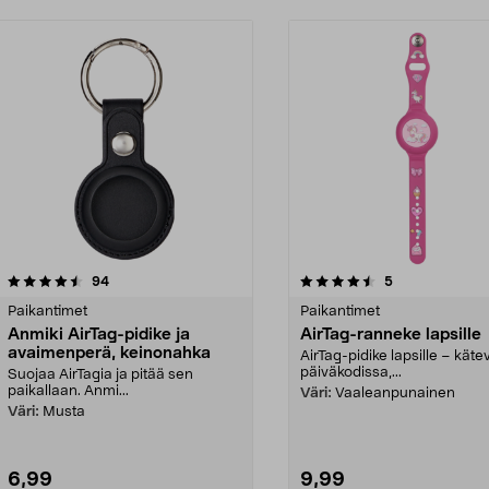
4.5 viidestä
arvostelut
4.5 viidestä
arvostelut
94
5
tähdestä
Paikantimet
Paikantimet
Anmiki AirTag-pidike ja
AirTag-ranneke lapsille
avaimenperä, keinonahka
AirTag-pidike lapsille – käte
päiväkodissa,...
Suojaa AirTagia ja pitää sen
paikallaan. Anmi...
Väri:
Vaaleanpunainen
Väri:
Musta
6,99
9,99