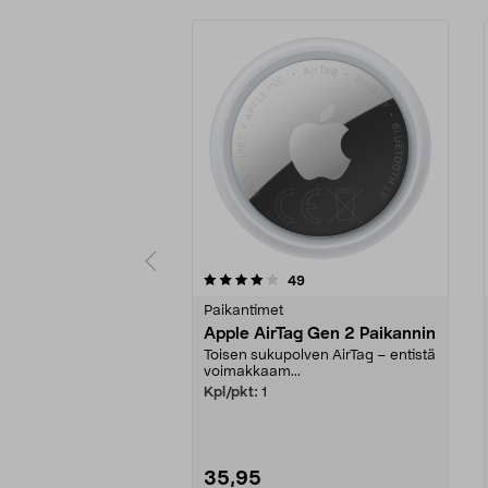
0 viidestä
4.5 viidestä
arvostelut
49
tähdestä
tähdestä
Paikantimet
Apple AirTag Gen 2 Paikannin
Toisen sukupolven AirTag – entistä
voimakkaam...
Kpl/pkt:
1
35,95