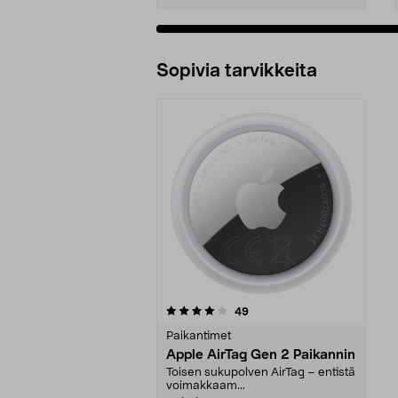
Sopivia tarvikkeita
0viidestä
arvostelut
49
tähdestä
Paikantimet
Apple AirTag Gen 2 Paikannin
Toisen sukupolven AirTag – entistä
voimakkaam...