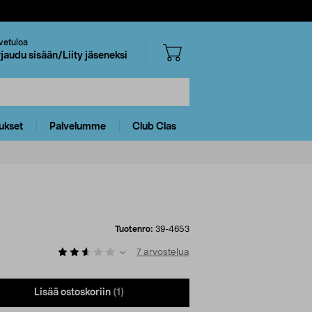
vetuloa
rjaudu sisään/Liity jäseneksi
ukset
Palvelumme
Club Clas
Tuotenro:
39-4653
7
arvostelua
Lisää ostoskoriin
(1)