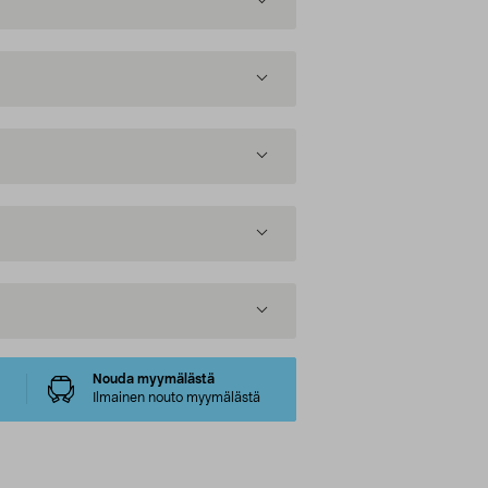
Nouda myymälästä
Ilmainen nouto myymälästä