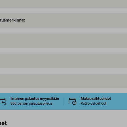
oitusmerkinnät
Ilmainen palautus myymälään
Maksuvaihtoehdot
365 päivän palautusoikeus
Katso ostoehdot
eet