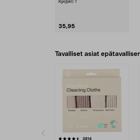
Kpl/pkt:
1
35,95
Lisää ostoskoriin
Tavalliset asiat epätavallisen
5viidestä
4.5viidestä
arvostelut
3814