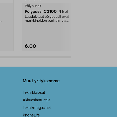
tähdestä
tähdestä
Pölypussit
Kierrätys & ro
Pölypussi C3100, 4 kpl
Roskapussi,
kahvat, 30 l
Laadukkaat pölypussit ovat
markkinoiden parhaimpia.
A-
Testivoittaja 
Kestävä, jopa 50 % suurempi ...
roskapussi u
Roskapussi, jo
6,00
2,00
Lisää ostoskoriin
Lisää
Muut yrityksemme
Tekniikkaosat
Akkuasiantuntija
Teknikmagasinet
PhoneLife