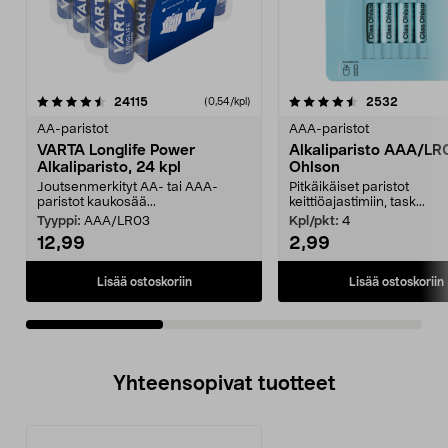
4.5viidestä
arvostelut
4.5viidestä
arvostel
24115
2532
(0,54/kpl)
tähdestä
t
AA-paristot
AAA-paristot
VARTA Longlife Power
Alkaliparisto AAA/LR
Alkaliparisto, 24 kpl
Ohlson
Joutsenmerkityt AA- tai AAA-
Pitkäikäiset paristot
paristot kaukosää...
keittiöajastimiin, task...
Tyyppi:
AAA/LR03
Kpl/pkt:
4
12,99
2,99
Lisää ostoskoriin
Lisää ostoskoriin
Yhteensopivat tuotteet