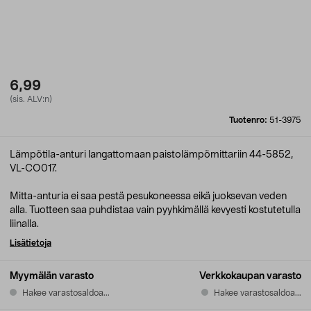
6,99
(sis. ALV:n)
Tuotenro:
51-3975
Lämpötila-anturi langattomaan paistolämpömittariin 44-5852,
VL-CO017.
Mitta-anturia ei saa pestä pesukoneessa eikä juoksevan veden
alla. Tuotteen saa puhdistaa vain pyyhkimällä kevyesti kostutetulla
liinalla.
Lisätietoja
Myymälän varasto
Verkkokaupan varasto
Hakee varastosaldoa...
Hakee varastosaldoa...