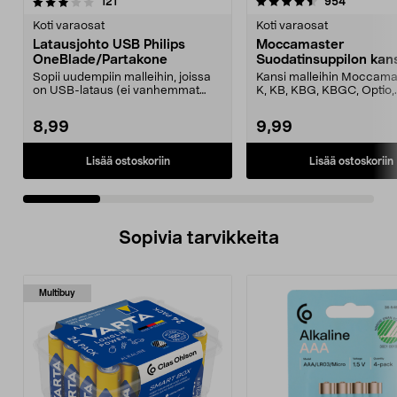
4.5 viidestä
arvostelut
3.0 viidestä
arvostelut
121
954
tähdestä
t
Koti varaosat
Koti varaosat
Latausjohto USB Philips
Moccamaster
OneBlade/Partakone
Suodatinsuppilon kan
Sopii uudempiin malleihin, joissa
Kansi malleihin Moccama
on USB-lataus (ei vanhemmat
K, KB, KBG, KBGC, Optio,
mallit, joissa on ...
Automatic, Automatic S, ..
8,99
9,99
Lisää ostoskoriin
Lisää ostoskoriin
Sopivia tarvikkeita
Multibuy