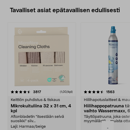
jopa 20 metriä – helppo käyttää.
• Paistolämpömittarin paristot (4
Tavalliset asiat epätavallisen edullisesti
kpl AAA/LR3) myydään erikseen.
4.5viidestä
arvostelut
4.5viidestä
arvostelu
3817
1563
(1,00/kpl)
tähdestä
t
Keittiön puhdistus & tiskaus
Hiilihapotuslaitteet & mau
Mikrokuituliina 32 x 31 cm, 4
Hiilihappopatruuna tä
kpl
vaihto Wassermaxx, 6
Aftonbladetin "itsestään selvä
Täyttöpatruuna, joka ost
suosikki" siiv...
myymälästä – muista ott
patruuna mukaasi m...
Laji:
Harmaa/beige
-