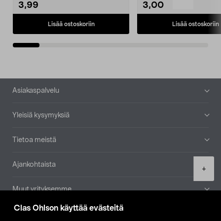
3,99
3,00
Lisää ostoskoriin
Lisää ostoskoriin
Alatunniste
Asiakaspalvelu
Yleisiä kysymyksiä
Tietoa meistä
Ajankohtaista
Product
+
quantity
Muut yrityksemme
Clas Ohlson käyttää evästeitä
Etsi myymälä