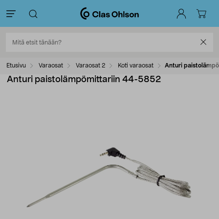
Etusivu
Varaosat
Varaosat 2
Koti varaosat
Anturi paistolämp
Anturi paistolämpömittariin 44-5852