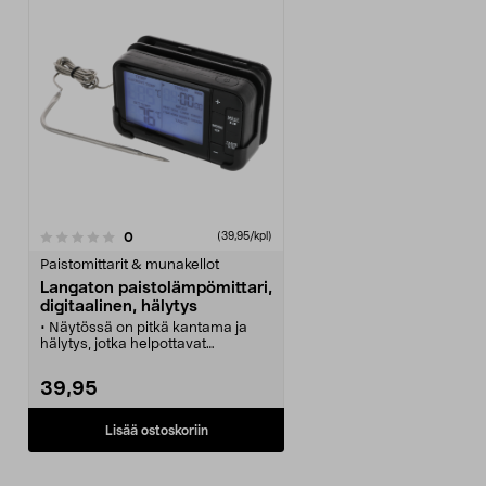
arvostelut
0
(39,95/kpl)
Paistomittarit & munakellot
Langaton paistolämpömittari,
digitaalinen, hälytys
• Näytössä on pitkä kantama ja
hälytys, jotka helpottavat
ruoanlaittoa ja leipomista.
• Paistolämpömittari – 8
39,95
esiasetettua ohjelmaa erilaisille
lihoille ja kalalle.
• Valitse lämpötila tai
Lisää ostoskoriin
valmistusaika – helppokäyttöinen
lihalämpömittari.
• Paistomittari, jonka kantama on