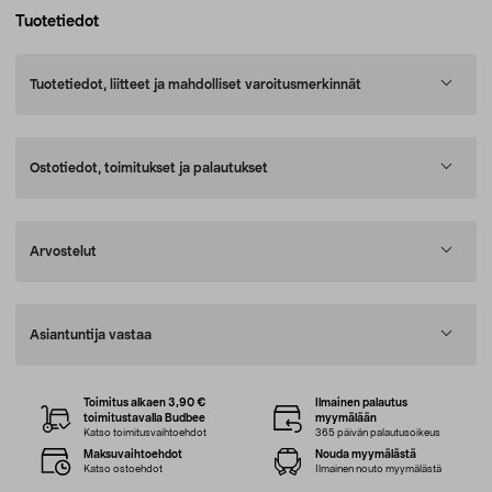
Tuotetiedot
Tuotetiedot, liitteet ja mahdolliset varoitusmerkinnät
Ostotiedot, toimitukset ja palautukset
Arvostelut
Asiantuntija vastaa
Toimitus alkaen 3,90 €
Ilmainen palautus
toimitustavalla Budbee
myymälään
Katso toimitusvaihtoehdot
365 päivän palautusoikeus
Maksuvaihtoehdot
Nouda myymälästä
Katso ostoehdot
Ilmainen nouto myymälästä