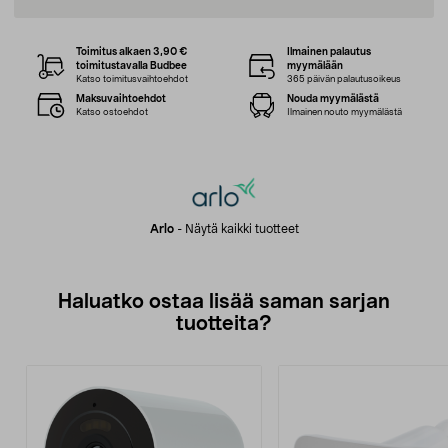
Toimitus alkaen 3,90 €
Ilmainen palautus
toimitustavalla Budbee
myymälään
Katso toimitusvaihtoehdot
365 päivän palautusoikeus
Maksuvaihtoehdot
Nouda myymälästä
Katso ostoehdot
Ilmainen nouto myymälästä
Arlo
-
Näytä kaikki tuotteet
Haluatko ostaa lisää saman sarjan
tuotteita?