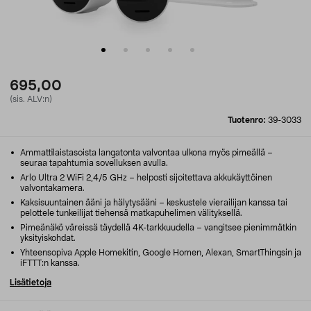
695,00
(sis. ALV:n)
Tuotenro:
39-3033
Ammattilaistasoista langatonta valvontaa ulkona myös pimeällä –
seuraa tapahtumia sovelluksen avulla.
Arlo Ultra 2 WiFi 2,4/5 GHz – helposti sijoitettava akkukäyttöinen
valvontakamera.
Kaksisuuntainen ääni ja hälytysääni – keskustele vierailijan kanssa tai
pelottele tunkeilijat tiehensä matkapuhelimen välityksellä.
Pimeänäkö väreissä täydellä 4K-tarkkuudella – vangitsee pienimmätkin
yksityiskohdat.
Yhteensopiva Apple Homekitin, Google Homen, Alexan, SmartThingsin ja
iFTTT:n kanssa.
Lisätietoja