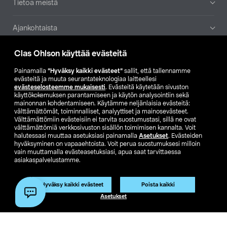
Tietoa meistä
Ajankohtaista
Clas Ohlson käyttää evästeitä
Muut yrityksemme
Painamalla
”Hyväksy kaikki evästeet”
sallit, että tallennamme
Etsi myymälä
evästeitä ja muuta seurantateknologiaa laitteellesi
evästeselosteemme mukaisesti
. Evästeitä käytetään sivuston
käyttökokemuksen parantamiseen ja käytön analysointiin sekä
mainonnan kohdentamiseen. Käytämme neljänlaisia evästeitä:
SE
NO
FI
välttämättömät, toiminnalliset, analyyttiset ja mainosevästeet.
Välttämättömiin evästeisiin ei tarvita suostumustasi, sillä ne ovat
FI
SV
välttämättömiä verkkosivuston sisällön toimimisen kannalta. Voit
halutessasi muuttaa asetuksiasi painamalla
Asetukset
. Evästeiden
hyväksyminen on vapaaehtoista. Voit perua suostumuksesi milloin
vain muuttamalla evästeasetuksiasi, apua saat tarvittaessa
asiakaspalvelustamme.
Hyväksy kaikki evästeet
Poista kaikki
Club Clas
Ostoehdot
Tietosuojaseloste
Asetukset
Näytä hinnat ilman ALV:a