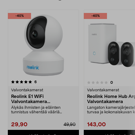
-40%
-40%
arvostelut
4.5 viidestä
6
arvostelut
0
0.0 viidestä
t
tähdestä
Valvontakamerat
Valvontakamerat
Reolink E1 WiFi
Reolink Home Hub Ar
Valvontakamera
Valvontakamera
sisäkäyttöön
Älykäs ihmisten ja eläinten
Langaton kamerajärjeste
tunnistus vähentää vääriä
turvaa ja kokonaiskuvan ko
hälytyksiä. Reolink E1 -va...
valvontaan. Reol...
29,90
143,00
49,90