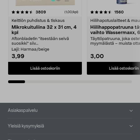
4.5viidestä
arvostelut
4.5viidestä
arvostel
3809
1560
(1,00/kpl)
tähdestä
t
Keittiön puhdistus & tiskaus
Hiilihapotuslaitteet & mau
Mikrokuituliina 32 x 31 cm, 4
Hiilihappopatruuna tä
kpl
vaihto Wassermaxx, 6
Aftonbladetin "itsestään selvä
Täyttöpatruuna, joka ost
suosikki" siiv...
myymälästä – muista ott
patruuna mukaasi m...
Laji:
Harmaa/beige
3,99
3,00
Lisää ostoskoriin
Lisää ostoskoriin
Alatunniste
Asiakaspalvelu
Yleisiä kysymyksiä