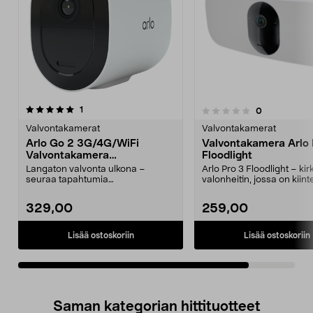
arvostelut
1
arvostelut
0
0.0 viidestä
tähdestä
Valvontakamerat
Valvontakamerat
Arlo Go 2 3G/4G/WiFi
Valvontakamera Arlo
Valvontakamera
Floodlight
ulkokäyttöön
Langaton valvonta ulkona –
Arlo Pro 3 Floodlight – kir
seuraa tapahtumia
valonheitin, jossa on kiint
mobiilisovelluksen avulla. Arlo Go
valvontakamera. WiF...
...
329,00
259,00
Lisää ostoskoriin
Lisää ostoskoriin
Saman kategorian hittituotteet