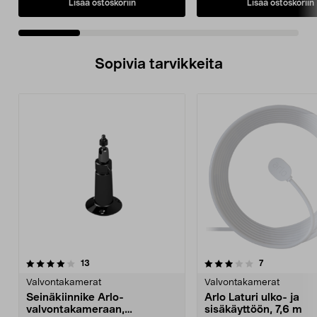
Lisää ostoskoriin
Lisää ostoskoriin
Sopivia tarvikkeita
3.5viidestä
arvostelut
3.5viidestä
arvostelut
13
7
tähdestä
t
Valvontakamerat
Valvontakamerat
Seinäkiinnike Arlo-
Arlo Laturi ulko- ja
valvontakameraan,
sisäkäyttöön, 7,6 m