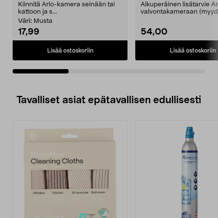
VMA1000
Kiinnitä Arlo-kamera seinään tai
Alkuperäinen lisätarvie Ar
kattoon ja s...
valvontakameraan (myy
erikseen). Magneettinen l.
Väri:
Musta
17,99
54,00
Lisää ostoskoriin
Lisää ostoskoriin
Tavalliset asiat epätavallisen edullisesti