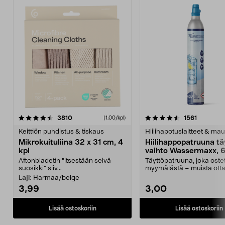
4.5viidestä
arvostelut
4.5viidestä
arvostelu
3810
1561
(1,00/kpl)
tähdestä
t
Keittiön puhdistus & tiskaus
Hiilihapotuslaitteet & mau
Mikrokuituliina 32 x 31 cm, 4
Hiilihappopatruuna tä
kpl
vaihto Wassermaxx, 6
Aftonbladetin "itsestään selvä
Täyttöpatruuna, joka ost
suosikki" siiv...
myymälästä – muista ott
patruuna mukaasi m...
Laji:
Harmaa/beige
3,99
3,00
Lisää ostoskoriin
Lisää ostoskoriin