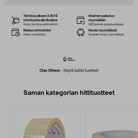
Toimitus alkaen 3,90 €
Ilmainen palautus
toimitustavalla Budbee
myymälään
Katso toimitusvaihtoehdot
365 päivän palautusoikeus
Maksuvaihtoehdot
Nouda myymälästä
Katso ostoehdot
Ilmainen nouto myymälästä
Clas Ohlson
-
Näytä kaikki tuotteet
Saman kategorian hittituotteet