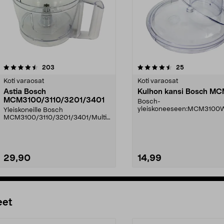
4.5viidestä
arvostelut
3.0viidestä
arvostelut
203
25
tähdestä
Koti varaosat
Koti varaosat
Astia Bosch
Kulhon kansi Bosch M
MCM3100/3110/3201/3401
Bosch-
yleiskoneeseen:MCM3100
Yleiskoneille Bosch
MCM3110W MCM3200W
MCM3100/3110/3201/3401/Multi
MCM3200WGB MCMV500MCN
Talent 3Uudista tai korjaa Bosc...
...
29,90
14,99
Lisää ostoskoriin
Lisää ostoskoriin
eet