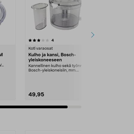
arvostelut
4
tähdestä
Koti varaosat
CM
Kulho ja kansi, Bosch-
yleiskoneeseen
W
Kannellinen kulho sekä työnnin
Bosch-yleiskoneisiin, mm.
malleihin:MCM1200 MCM20...
49,95
Lisää ostoskoriin