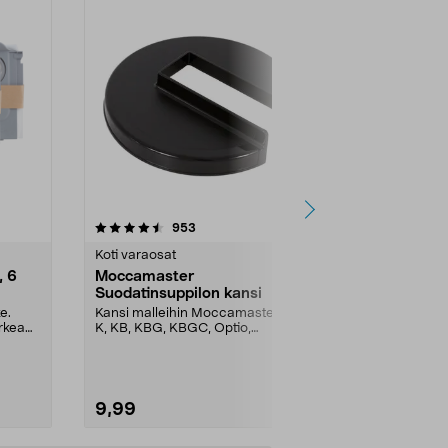
4.5 viidestä
arvostelut
4.5
953
5
tähdestä
tähdestä
Koti varaosat
Pölynimurin s
, 6
Moccamaster
Suodatin B
Suodatinsuppilon kansi
Bosch Unlim
imuriin
e.
Kansi malleihin Moccamaster H,
Hygianiasuod
rkea
K, KB, KBG, KBGC, Optio,
Series 6 -imur
Automatic, Automatic S, ...
9,99
24,95