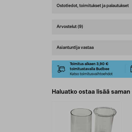
Ostotiedot, toimitukset ja palautukset
Arvostelut
(9)
Asiantuntija vastaa
Toimitus alkaen 3,90 €
toimitustavalla Budbee
Katso toimitusvaihtoehdot
Haluatko ostaa lisää saman 