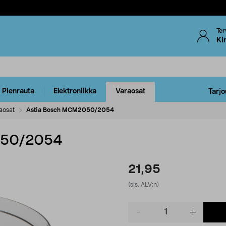
Ter
Ki
Pienrauta
Elektroniikka
Varaosat
Tarjo
aosat
Astia Bosch MCM2050/2054
050/2054
21,95
(sis. ALV:n)
Product
quantity