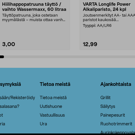
Hiilihappopatruuna täyttö /
VARTA Longlife Power
vaihto Wassermaxx, 60 litraa
Alkaliparisto, 24 kpl
Täyttöpatruuna, joka ostetaan
Joutsenmerkityt AA- tai AA
myymälästä – muista ottaa vanha
paristot kaukosää...
patruuna mukaasi m...
Tyyppi:
AA/LR6
3,00
12,99
Lisää ostoskoriin
Lisää ostoskoriin
ysymyksiä
Tietoa meistä
Ajankohtaista
isään/Rekisteröidy
Tietoa meistä
Grillit
 salasana?
Uutishuone
Säilytys
ot
Vastuullisuus
Painepesurit
ria
Ura
Ruohotrimmerit
Aurinkokennovala