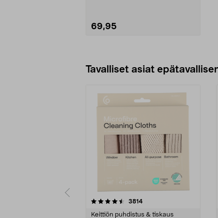
kannessa - turvallinen käyttää.
69,95
Katso Vaihtoehdot
Tavalliset asiat epätavallisen
5viidestä
4.5viidestä
arvostelut
3814
tähdestä
tähdestä
Keittiön puhdistus & tiskaus