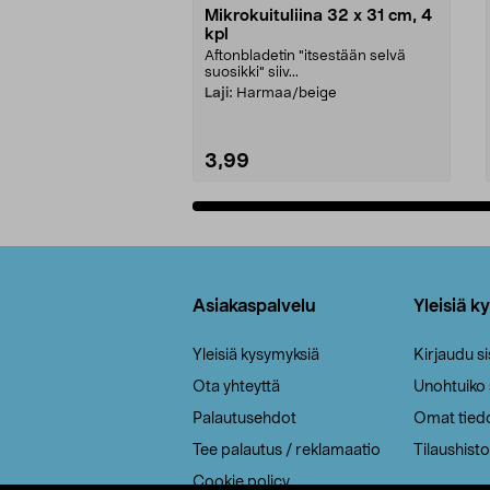
Mikrokuituliina 32 x 31 cm, 4
kpl
Aftonbladetin "itsestään selvä
suosikki" siiv...
Laji:
Harmaa/beige
3,99
Lisää ostoskoriin
Alatunniste
Asiakaspalvelu
Yleisiä k
Yleisiä kysymyksiä
Kirjaudu s
Ota yhteyttä
Unohtuiko
Palautusehdot
Omat tied
Tee palautus / reklamaatio
Tilaushisto
Cookie policy