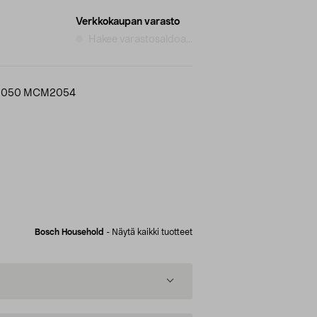
Verkkokaupan varasto
Hakee varastosaldoa...
M2050 MCM2054
Bosch Household
-
Näytä kaikki tuotteet