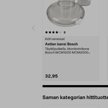
0viidestä
4.5viidestä
arvostelut
9
tähdestä
tähdestä
Koti varaosat
Astian kansi Bosch
Täyttöputkella. Monitoimikone
Bosch:MCM1200 MCM2000
MCM2004/01 MCM2004/02
MCM20...
32,95
Lisää ostoskoriin
Saman kategorian hittituott