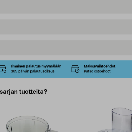
Ilmainen palautus myymälään
Maksuvaihtoehdot
365 päivän palautusoikeus
Katso ostoehdot
sarjan tuotteita?