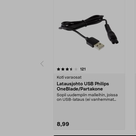
5 viidestä
4.5 viidestä
arvostelut
121
tähdestä
tähdestä
Koti varaosat
Latausjohto USB Philips
OneBlade/Partakone
Sopii uudempiin malleihin, joissa
on USB-lataus (ei vanhemmat
mallit, joissa on ...
8,99