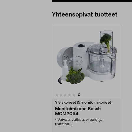
Yhteensopivat tuotteet
arvostelut
0
0 viidestä
tähdestä
Yleiskoneet & monitoimikoneet
Monitoimikone Bosch
MCM2054
• Vaivaa, vatkaa, viipaloi ja
raastaa.
• Turvalukitus kulhossa ja