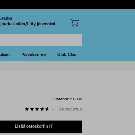
vetuloa
rjaudu sisään/Liity jäseneksi
ukset
Palvelumme
Club Clas
Tuotenro:
51-396
9
arvostelua
Lisää ostoskoriin
(1)