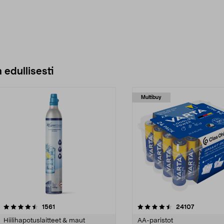
 edullisesti
Multibuy
4.5viidestä
arvostelut
4.5viidestä
arvostelut
1561
24107
tähdestä
Hiilihapotuslaitteet & maut
AA-paristot