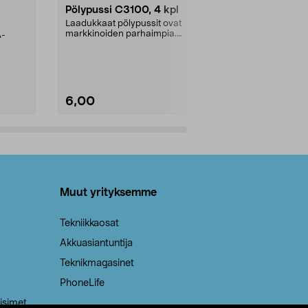
Pölypussi C3100, 4 kpl
Roskapussi,
kahvat, 30 l
Laadukkaat pölypussit ovat
markkinoiden parhaimpia.
A-
Testivoittaja 
Kestävä, jopa 50 % suurempi ...
roskapussi u
Roskapussi, jo
6,00
2,00
Lisää ostoskoriin
Lisää
Muut yrityksemme
Tekniikkaosat
Akkuasiantuntija
Teknikmagasinet
PhoneLife
isimet