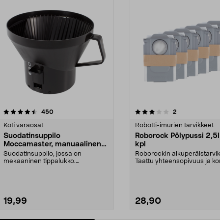
3.0 viidestä
arvostelut
4.5 viidestä
arvostelut
450
2
tähdestä
Koti varaosat
Robotti-imurien tarvikkeet
Suodatinsuppilo
Roborock Pölypussi 2,5l
Moccamaster, manuaalinen
kpl
tippalukko
Suodatinsuppilo, jossa on
Roborockin alkuperäistarvik
mekaaninen tippalukko.
Taattu yhteensopivuus ja ko
Moccamaster-kahvinkeittimiin. S...
laatu. 2,5 litran ...
19,99
28,90