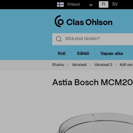
Select
FI
SV
Finland
market
Koti
Sähkö
Vapaa-aika
Etusivu
Varaosat
Varaosat 2
Koti var
Astia Bosch MCM2