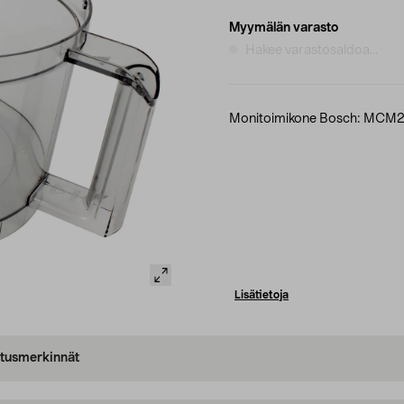
Myymälän varasto
Hakee varastosaldoa...
Monitoimikone Bosch: MC
Lisätietoja
oitusmerkinnät