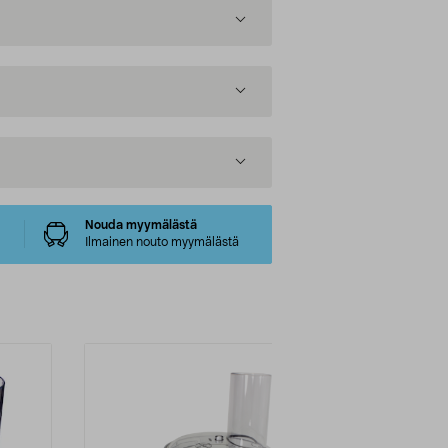
Nouda myymälästä
Ilmainen nouto myymälästä