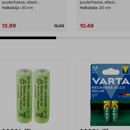
puutarhassa, altaal...
puutarhassa, altaal...
Halkaisija:
30 cm
Halkaisija:
20 cm
13,99
10,49
19,99
4.5viidestä
arvostelut
arvostelut