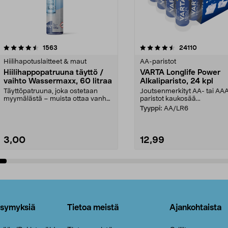
4.5viidestä
arvostelut
4.5viidestä
arvostelut
1563
24110
tähdestä
Hiilihapotuslaitteet & maut
AA-paristot
Hiilihappopatruuna täyttö /
VARTA Longlife Power
vaihto Wassermaxx, 60 litraa
Alkaliparisto, 24 kpl
Täyttöpatruuna, joka ostetaan
Joutsenmerkityt AA- tai AA
myymälästä – muista ottaa vanha
paristot kaukosää...
patruuna mukaasi m...
Tyyppi:
AA/LR6
3,00
12,99
Lisää ostoskoriin
Lisää ostoskoriin
ysymyksiä
Tietoa meistä
Ajankohtaista