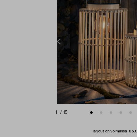
1
/
15
Tarjous on voimassa
05.