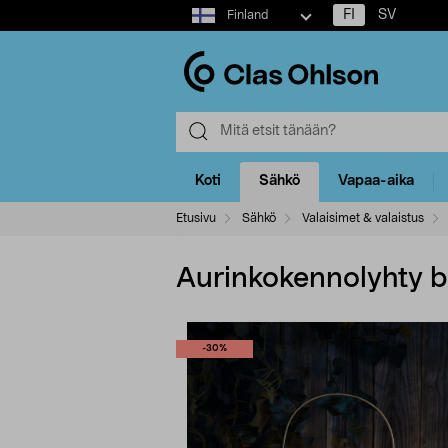
Select
FI
SV
Finland
market
Koti
Sähkö
Vapaa-aika
Etusivu
Sähkö
Valaisimet & valaistus
Aurinkokennolyhty b
-30%