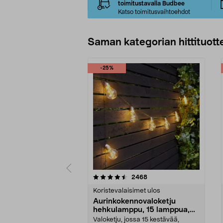
toimitustavalla Budbee
Katso toimitusvaihtoehdot
Saman kategorian hittituott
-25%
5 viidestä
4.5 viidestä
arvostelut
2468
tähdestä
tähdestä
Koristevalaisimet ulos
Aurinkokennovaloketju
hehkulamppu, 15 lamppua,
7,2 m
Valoketju, jossa 15 kestävää,