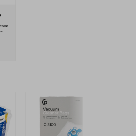
h
ttava
.