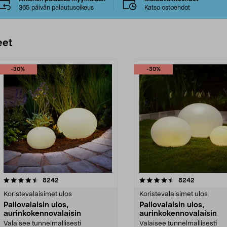
365 päivän palautusoikeus
Katso ostoehdot
eet
-30%
-30%
4.5 viidestä
arvostelut
5.0 viidestä
arvostelut
8242
8242
tähdestä
Koristevalaisimet ulos
Koristevalaisimet ulos
Pallovalaisin ulos,
Pallovalaisin ulos,
aurinkokennovalaisin
aurinkokennovalaisin
Valaisee tunnelmallisesti
Valaisee tunnelmallisesti