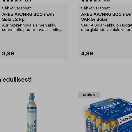
261
108
tähdestä
Sähkö varaosat
Sähkö varaosat
Akku AA/HR6 800 mAh
Akku AA/HR6 800 mA
Solar, 2 kpl
VARTA Solar
Aurinkokennovalaisimen akku,
VARTA Solar -akku on luote
suunniteltu puutarhavalaisimiin,
energialähde valaistukseen
jotka toimivat aur...
Suunniteltu puutarha...
3,99
4,99
Katso Vaihtoehdot
Lisää ostoskoriin
 edullisesti
Multibuy