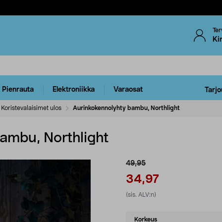
Ter
Ki
Pienrauta
Elektroniikka
Varaosat
Tarjo
Koristevalaisimet ulos
Aurinkokennolyhty bambu, Northlight
ambu, Northlight
49,95
34,97
(sis. ALV:n)
Select
Korkeus