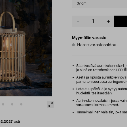
variant
37 cm
Product
quantity
Myymälän varasto
Hakee varastosaldoa...
Säänkestävä aurinkokennokori, 
ja siinä on retrohenkinen LED-f
Aseta ja ripusta aurinkokennoval
parhaiten suorassa auringonval
Latautuu päivällä ja syttyy autom
huolehtii itse itsestään.
Aurinkokennovalaisin, jossa vai
varaosavalikoimastamme).
Tunnelmallinen valaisin, joka saa
02.2027
asti