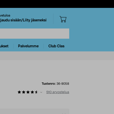
vetuloa
rjaudu sisään/Liity jäseneksi
ukset
Palvelumme
Club Clas
Tuotenro:
36-9058
510
arvostelua