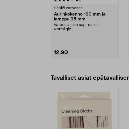
477
tähdestä
tähdestä
Sähkö varaosat
Aurinkokenno 160 mm ja
lamppu 95 mm
Varaosa, joka sopii useisiin
Northlight-
aurinkokennovalaisimiin ja -
koreihin. Au...
12,90
Lue lisää
Tavalliset asiat epätavallisen