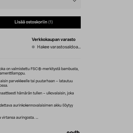
Lisää ostoskoriin
(1)
Verkkokaupan varasto
Hakee varastosaldoa...
joka on valmistettu FSC®-merkitystä bambusta,
ilamenttilamppu.
aisin parvekkeelle tai puutarhaan – latautuu
ossa.
aattisesti hämärän tullen – ulkovalaisin, joka
hdettava aurinkokennovalaisimen akku (löytyy
 virtansa auringosta. ...