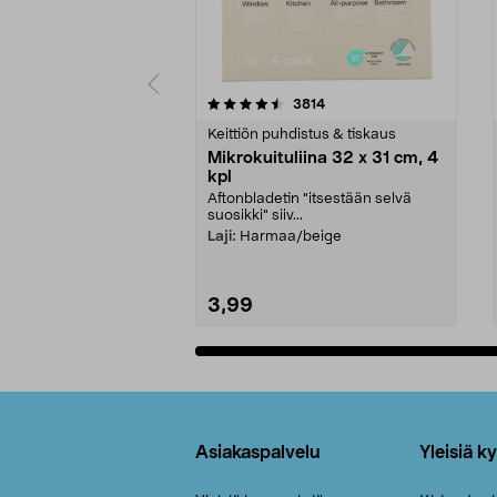
5viidestä
4.5viidestä
arvostelut
3814
tähdestä
tähdestä
Keittiön puhdistus & tiskaus
Mikrokuituliina 32 x 31 cm, 4
kpl
Aftonbladetin "itsestään selvä
suosikki" siiv...
Laji:
Harmaa/beige
3,99
Lisää ostoskoriin
Alatunniste
Asiakaspalvelu
Yleisiä k