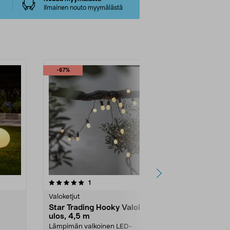
Ilmainen nouto myymälästä
-67%
-60%
4.0 viidestä
arvostelut
4.5
1
4
tähdestä
tähdestä
Valoketjut
Valoketjut
Star Trading Hooky Valoketju
Star Tradin
ulos, 4,5 m
Hehkulampp
10 LED
Lämpimän valkoinen LED-
Koristeellinen