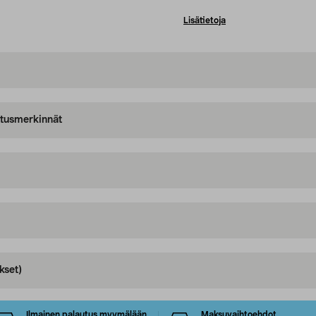
Lisätietoja
oitusmerkinnät
kset)
Ilmainen palautus myymälään
Maksuvaihtoehdot