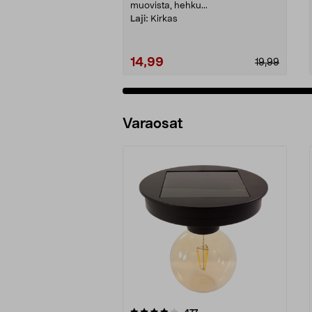
muovista, hehku...
Laji:
Kirkas
14,99
19,99
Varaosat
0viidestä
4.5viidestä
arvostelut