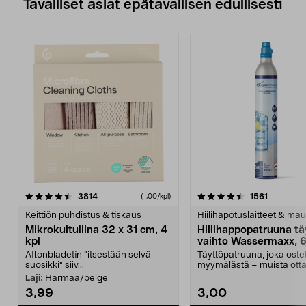
Tavalliset asiat epätavallisen edullisesti
4.5viidestä
arvostelut
4.5viidestä
arvostelu
3814
1561
(1,00/kpl)
tähdestä
t
Keittiön puhdistus & tiskaus
Hiilihapotuslaitteet & mau
Mikrokuituliina 32 x 31 cm, 4
Hiilihappopatruuna tä
kpl
vaihto Wassermaxx, 6
Aftonbladetin "itsestään selvä
Täyttöpatruuna, joka ost
suosikki" siiv...
myymälästä – muista ott
patruuna mukaasi m...
Laji:
Harmaa/beige
3,99
3,00