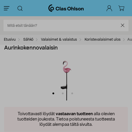
Etusivu
Sähkö
Valaisimet & valaistus
Koristevalaisimet ulos
Au
Aurinkokennovalaisin
Toivottavasti löydät
vastaavan tuotteen
alla olevien
tuotteiden joukosta.
Tietoa poistuneesta tuotteesta
löydät alempaa tältä sivulta.