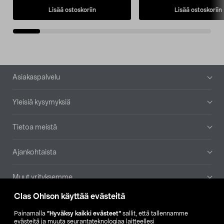
Lisää ostoskoriin
Lisää ostoskoriin
Alatunniste
Asiakaspalvelu
Yleisiä kysymyksiä
Tietoa meistä
Ajankohtaista
Muut yrityksemme
Clas Ohlson käyttää evästeitä
Etsi myymälä
Painamalla
”Hyväksy kaikki evästeet”
sallit, että tallennamme
evästeitä ja muuta seurantateknologiaa laitteellesi