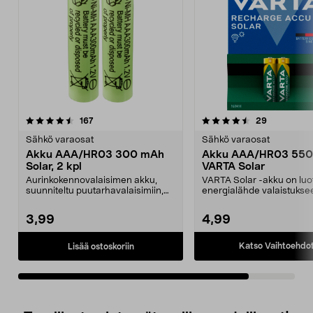
4.5viidestä
arvostelut
arvostelut
167
29
tähdestä
Sähkö varaosat
Sähkö varaosat
Akku AAA/HR03 300 mAh
Akku AAA/HR03 55
Solar, 2 kpl
VARTA Solar
Aurinkokennovalaisimen akku,
VARTA Solar -akku on luo
suunniteltu puutarhavalaisimiin,
energialähde valaistukse
jotka toimivat aur...
Suunniteltu puutarha...
3,99
4,99
Katso Vaihtoehdo
Lisää ostoskoriin