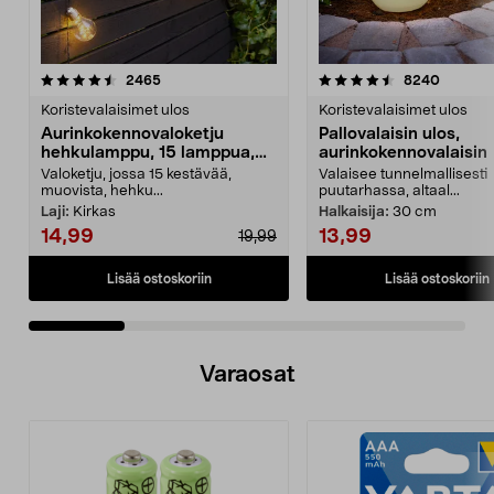
4.5 viidestä
arvostelut
4.5 viidestä
arvostel
2465
8240
tähdestä
t
Koristevalaisimet ulos
Koristevalaisimet ulos
Aurinkokennovaloketju
Pallovalaisin ulos,
hehkulamppu, 15 lamppua,
aurinkokennovalaisin
7,2 m
Valoketju, jossa 15 kestävää,
Valaisee tunnelmallisesti
muovista, hehku...
puutarhassa, altaal...
Laji:
Kirkas
Halkaisija:
30 cm
14,99
13,99
19,99
Lisää ostoskoriin
Lisää ostoskoriin
Varaosat