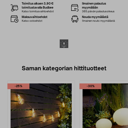
Toimitus alkaen 3,90 €
Ilmainen palautus
toimitustavalla Budbee
myymälään
Katso toimitusvaihtoehdot
365 päivän palautusoikeus
Maksuvaihtoehdot
Nouda myymälästä
Katso ostoehdot
Ilmainen nouto myymälästä
Saman kategorian hittituotteet
-25%
-30%