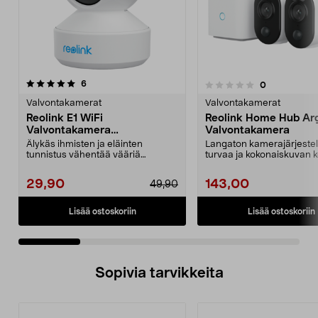
arvostelut
4.5 viidestä
6
arvostelut
0
0.0 viidestä
t
tähdestä
Valvontakamerat
Valvontakamerat
Reolink E1 WiFi
Reolink Home Hub Ar
Valvontakamera
Valvontakamera
sisäkäyttöön
Älykäs ihmisten ja eläinten
Langaton kamerajärjeste
tunnistus vähentää vääriä
turvaa ja kokonaiskuvan ko
hälytyksiä. Reolink E1 -va...
valvontaan. Reol...
29,90
143,00
49,90
Lisää ostoskoriin
Lisää ostoskoriin
Sopivia tarvikkeita