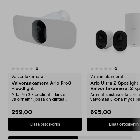
5.0viidestä
arvostelut
arvostelut
0
0
0.0 viidestä
t
tähdestä
Valvontakamerat
Valvontakamerat
Valvontakamera Arlo Pro3
Arlo Ultra 2 Spotlight
Floodlight
Valvontakamera, 2 kp
Arlo Pro 3 Floodlight – kirkas
Ammattilaistasoista lang
valonheitin, jossa on kiinteä
valvontaa ulkona myös pi
valvontakamera. WiF...
seuraa tapahtumi...
259,00
695,00
Lisää ostoskoriin
Lisää ostoskoriin