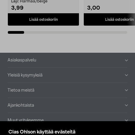
patruuna mukaasi m...
Laji:
Harmaa/beige
3,99
3,00
Lisää ostoskoriin
Lisää ostoskoriin
Alatunniste
Asiakaspalvelu
Yleisiä kysymyksiä
Tietoa meistä
Ajankohtaista
Muut yrityksemme
Clas Ohlson käyttää evästeitä
Etsi myymälä