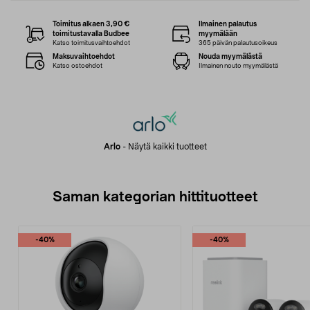
Toimitus alkaen 3,90 €
Ilmainen palautus
toimitustavalla Budbee
myymälään
Katso toimitusvaihtoehdot
365 päivän palautusoikeus
Maksuvaihtoehdot
Nouda myymälästä
Katso ostoehdot
Ilmainen nouto myymälästä
Arlo
-
Näytä kaikki tuotteet
Saman kategorian hittituotteet
-40%
-40%