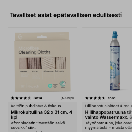
Tavalliset asiat epätavallisen edullisesti
4.5viidestä
arvostelut
4.5viidestä
arvostelu
3814
1561
(1,00/kpl)
tähdestä
t
Keittiön puhdistus & tiskaus
Hiilihapotuslaitteet & mau
Mikrokuituliina 32 x 31 cm, 4
Hiilihappopatruuna tä
kpl
vaihto Wassermaxx, 6
Aftonbladetin "itsestään selvä
Täyttöpatruuna, joka ost
suosikki" siiv...
myymälästä – muista ott