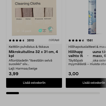
4.5viidestä
arvostelut
4.5viidestä
arvostelu
3810
1561
(1,00/kpl)
tähdestä
t
Keittiön puhdistus & tiskaus
Hiilihapotuslaitteet & mau
Mikrokuituliina 32 x 31 cm, 4
Hiilihappopatruuna tä
kpl
vaihto Wassermaxx, 6
-
Aftonbladetin "itsestään selvä
Täyttöpatruuna, joka ost
suosikki" siiv...
myymälästä – muista ott
patruuna mukaasi m...
Laji:
Harmaa/beige
3,99
3,00
Lisää ostoskoriin
Lisää ostoskoriin