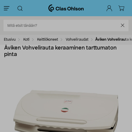
Etusivu
Koti
Keittiökoneet
Vohveliraudat
Åviken Vohvelirauta 
Åviken Vohvelirauta keraaminen tarttumaton
pinta