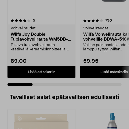
4.0 viidestä
arvostelut
4.5 viidestä
arvostelut
5
790
tähdestä
t
Vohveliraudat
Vohveliraudat
Wilfa Joy Double
Wilfa Vohvelirauta ka
Tuplavohvelirauta WM5DB-
vohvelille BDWA-516
200P, musta
matta musta
Tukeva tuplavohvelirauta
Valitse paistoaste ja odot
kestävällä keraamipinnoitteella,
lamppu syttyy. Wilfan
valmistettu ilman PFAS...
kaksipuolinen vohvelir...
89,00
59,95
Lisää ostoskoriin
Lisää ostoskoriin
Tavalliset asiat epätavallisen edullisesti