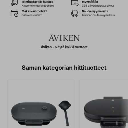
toimitustavalla Budbee
myymälään
Katso toimitusvaihtoehdot
365 päivän palautusoikeus
Maksuvaihtoehdot
Nouda myymälästä
Katso ostoehdot
Ilmainen nouto myymälästä
Åviken
-
Näytä kaikki tuotteet
Saman kategorian hittituotteet