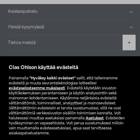
Alatunniste
Asiakaspalvelu
Yleisiä kysymyksiä
Product
+
Tietoa meistä
quantity
Ajankohtaista
Clas Ohlson käyttää evästeitä
Muut yrityksemme
Painamalla
”Hyväksy kaikki evästeet”
sallit, että tallennamme
evästeitä ja muuta seurantateknologiaa laitteellesi
evästeselosteemme mukaisesti
. Evästeitä käytetään sivuston
Etsi myymälä
käyttökokemuksen parantamiseen ja käytön analysointiin sekä
mainonnan kohdentamiseen. Käytämme neljänlaisia evästeitä:
välttämättömät, toiminnalliset, analyyttiset ja mainosevästeet.
SE
NO
FI
Välttämättömiin evästeisiin ei tarvita suostumustasi, sillä ne ovat
välttämättömiä verkkosivuston sisällön toimimisen kannalta. Voit
FI
SV
halutessasi muuttaa asetuksiasi painamalla
Asetukset
. Evästeiden
hyväksyminen on vapaaehtoista. Voit perua suostumuksesi milloin
vain muuttamalla evästeasetuksiasi, apua saat tarvittaessa
asiakaspalvelustamme.