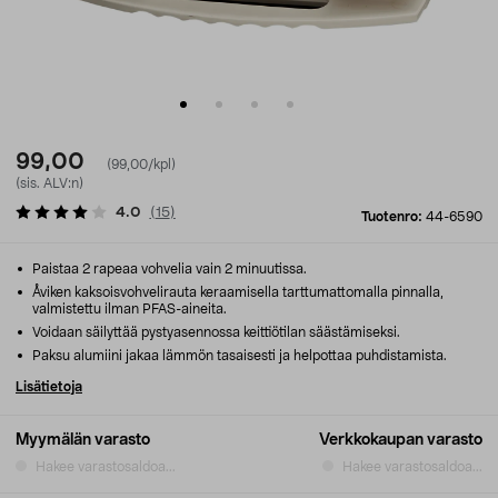
99,00
(99,00/kpl)
(sis. ALV:n)
4.0
(
15
)
Tuotenro:
44-6590
Paistaa 2 rapeaa vohvelia vain 2 minuutissa.
Åviken kaksoisvohvelirauta keraamisella tarttumattomalla pinnalla,
valmistettu ilman PFAS-aineita.
Voidaan säilyttää pystyasennossa keittiötilan säästämiseksi.
Paksu alumiini jakaa lämmön tasaisesti ja helpottaa puhdistamista.
Lisätietoja
Myymälän varasto
Verkkokaupan varasto
Hakee varastosaldoa...
Hakee varastosaldoa...