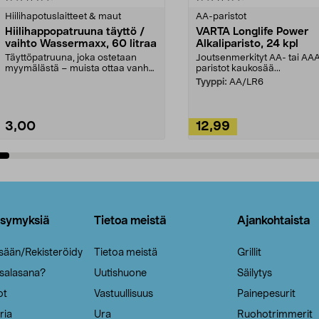
tähdestä
Hiilihapotuslaitteet & maut
AA-paristot
Hiilihappopatruuna täyttö /
VARTA Longlife Power
vaihto Wassermaxx, 60 litraa
Alkaliparisto, 24 kpl
Täyttöpatruuna, joka ostetaan
Joutsenmerkityt AA- tai AA
myymälästä – muista ottaa vanha
paristot kaukosää...
patruuna mukaasi m...
Tyyppi:
AA/LR6
3,00
12,99
Lisää ostoskoriin
Lisää ostoskoriin
ysymyksiä
Tietoa meistä
Ajankohtaista
isään/Rekisteröidy
Tietoa meistä
Grillit
 salasana?
Uutishuone
Säilytys
ot
Vastuullisuus
Painepesurit
ria
Ura
Ruohotrimmerit