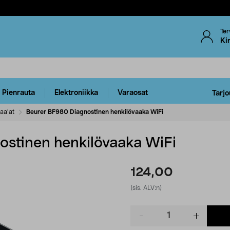
Ter
Ki
Pienrauta
Elektroniikka
Varaosat
Tarjo
aa'at
Beurer BF980 Diagnostinen henkilövaaka WiFi
stinen henkilövaaka WiFi
124,00
(sis. ALV:n)
Product
quantity