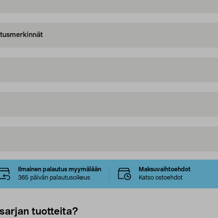
oitusmerkinnät
Ilmainen palautus myymälään
Maksuvaihtoehdot
365 päivän palautusoikeus
Katso ostoehdot
sarjan tuotteita?