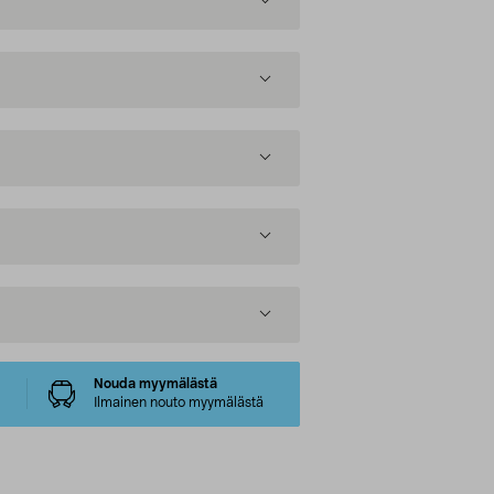
Nouda myymälästä
Ilmainen nouto myymälästä