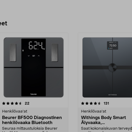
eet
4.5 viidestä
arvostelut
4.5 viidestä
arvostelut
22
131
tähdestä
Henkilövaa'at
Henkilövaa'at
Beurer BF500 Diagnostinen
Withings Body Smart
henkilövaaka Bluetooth
Älyvaaka,
kehonkoostumusvaaka
Seuraa mittaustuloksia Beurer
Saat kokonaiskuvan terveyd