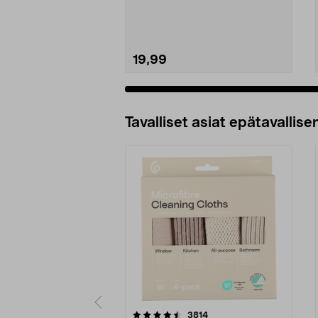
Henkilövaaka, jossa karkaist...
19,99
Tavalliset asiat epätavallisen
5viidestä
4.5viidestä
arvostelut
3814