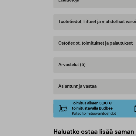
Lisätietoja
Tuotetiedot, liitteet ja mahdolliset var
Ostotiedot, toimitukset ja palautukset
Arvostelut
(5)
Asiantuntija vastaa
Toimitus alkaen 3,90 €
toimitustavalla Budbee
Katso toimitusvaihtoehdot
Haluatko ostaa lisää saman 