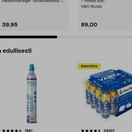
HealthManager -sovelluksessa –
– mittaa syd...
synkronointi Blueto...
Väri:
Musta
39,95
89,00
 edullisesti
Katso hinta
4.5viidestä
arvostelut
4.5viidestä
arvostelut
1561
24107