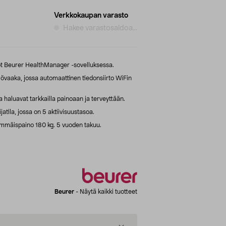
Verkkokaupan varasto
Hakee varastosaldoa...
rvot Beurer HealthManager -sovelluksessa.
vaaka, jossa automaattinen tiedonsiirto WiFin
a haluavat tarkkailla painoaan ja terveyttään.
ijatila, jossa on 5 aktiivisuustasoa.
nimmäispaino 180 kg. 5 vuoden takuu.
Beurer
-
Näytä kaikki tuotteet