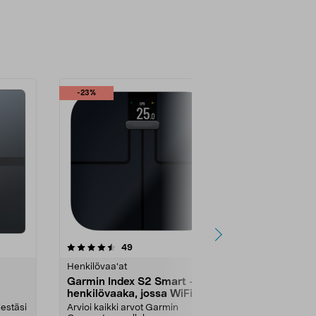
-23%
-23%
4.5 viidestä
arvostelut
4.5
49
4
tähdestä
tähdestä
Henkilövaa'at
Henkilövaa'at
Garmin Index S2 Smart -
Garmin Ind
henkilövaaka, jossa WiFi
henkilövaak
estäsi
Arvioi kaikki arvot Garmin
Arvioi kaikki