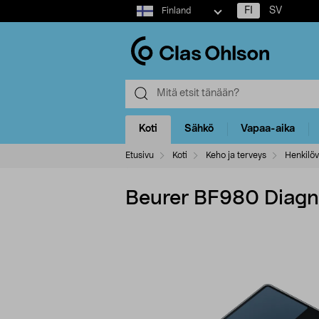
Select
FI
SV
Finland
market
Koti
Sähkö
Vapaa-aika
Etusivu
Koti
Keho ja terveys
Henkilöv
Beurer BF980 Diagno