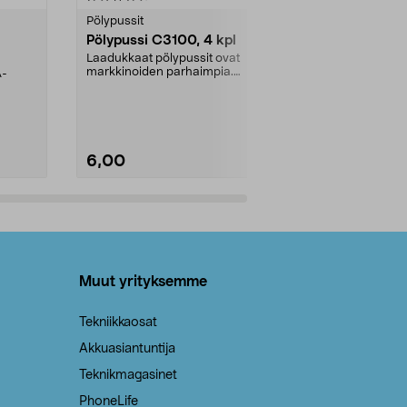
tähdestä
tähdestä
Pölypussit
Kierrätys & ro
Pölypussi C3100, 4 kpl
Roskapussi,
kahvat, 30 l
Laadukkaat pölypussit ovat
markkinoiden parhaimpia.
A-
Testivoittaja 
Kestävä, jopa 50 % suurempi ...
roskapussi u
Roskapussi, jo
6,00
2,00
Lisää ostoskoriin
Lisää
Muut yrityksemme
Tekniikkaosat
Akkuasiantuntija
Teknikmagasinet
PhoneLife