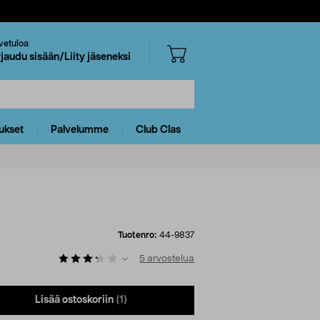
vetuloa
rjaudu sisään/Liity jäseneksi
ukset
Palvelumme
Club Clas
Tuotenro:
44-9837
5
arvostelua
Lisää ostoskoriin
(1)