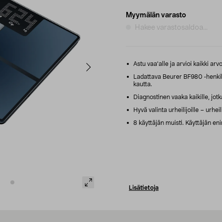
Myymälän varasto
Hakee varastosaldoa...
Astu vaa'alle ja arvioi kaikki a
Ladattava Beurer BF980 -henkilö
kautta.
Diagnostinen vaaka kaikille, jotk
Hyvä valinta urheilijoille – urheil
8 käyttäjän muisti. Käyttäjän e
Lisätietoja