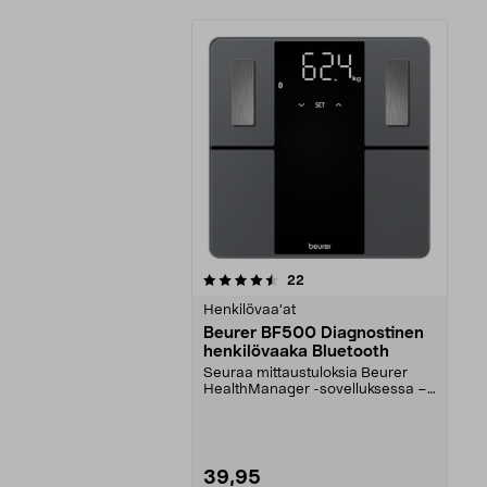
5viidestä
arvostelut
22
tähdestä
Henkilövaa'at
Beurer BF500 Diagnostinen
henkilövaaka Bluetooth
Seuraa mittaustuloksia Beurer
HealthManager -sovelluksessa –
synkronointi Blueto...
39,95