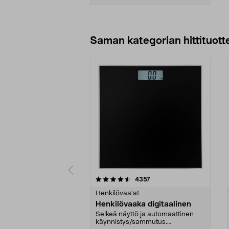
Lisää ostoskoriin
Saman kategorian hittituott
5 viidestä
4.5 viidestä
arvostelut
4357
tähdestä
tähdestä
Henkilövaa'at
Henkilövaaka digitaalinen
Selkeä näyttö ja automaattinen
käynnistys/sammutus.