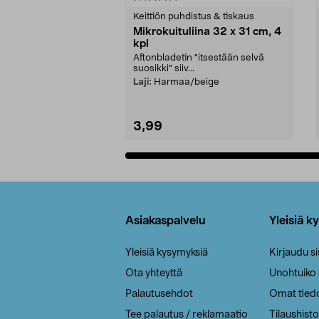
tähdestä
tähdestä
Keittiön puhdistus & tiskaus
Mikrokuituliina 32 x 31 cm, 4
kpl
Aftonbladetin "itsestään selvä
suosikki" siiv...
Laji:
Harmaa/beige
3,99
Lisää ostoskoriin
Alatunniste
Asiakaspalvelu
Yleisiä k
Yleisiä kysymyksiä
Kirjaudu s
Ota yhteyttä
Unohtuiko
Palautusehdot
Omat tied
Tee palautus / reklamaatio
Tilaushisto