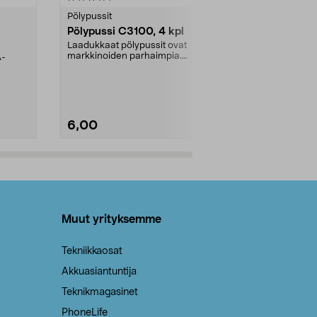
tähdestä
tähdestä
Pölypussit
Kierrätys & ro
Pölypussi C3100, 4 kpl
Roskapussi,
kahvat, 30 l
Laadukkaat pölypussit ovat
markkinoiden parhaimpia.
A-
Testivoittaja 
Kestävä, jopa 50 % suurempi ...
roskapussi u
Roskapussi, jo
6,00
2,00
Lisää ostoskoriin
Lisää
Muut yrityksemme
Tekniikkaosat
Akkuasiantuntija
Teknikmagasinet
PhoneLife