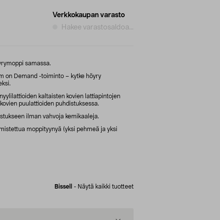
Verkkokaupan varasto
Hakee varastosaldoa...
öyrymoppi samassa.
am on Demand -toiminto – kytke höyry
ksi.
nyylilattioiden kaltaisten kovien lattiapintojen
kovien puulattioiden puhdistuksessa.
tukseen ilman vahvoja kemikaaleja.
istettua moppityynyä (yksi pehmeä ja yksi
Bissell
-
Näytä kaikki tuotteet