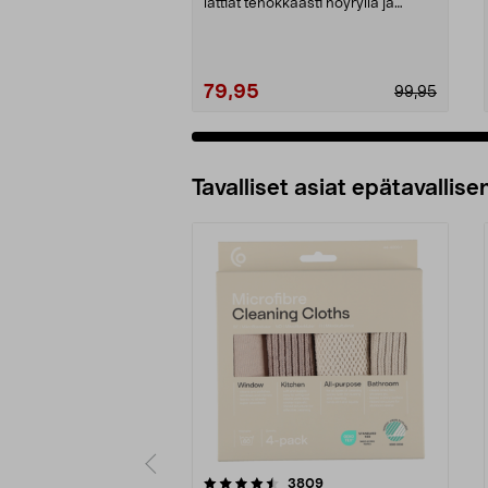
lattiat tehokkaasti höyryllä ja
lämmöllä. Vileda ...
79,95
99,95
Tavalliset asiat epätavallisen
5viidestä
4.5viidestä
arvostelut
3809