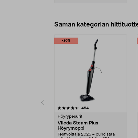
Lisää ostoskoriin
Saman kategorian hittituott
-20%
5 viidestä
4.5 viidestä
arvostelut
454
tähdestä
tähdestä
Höyrypesurit
Vileda Steam Plus
Höyrymoppi
Testivoittaja 2025 – puhdistaa