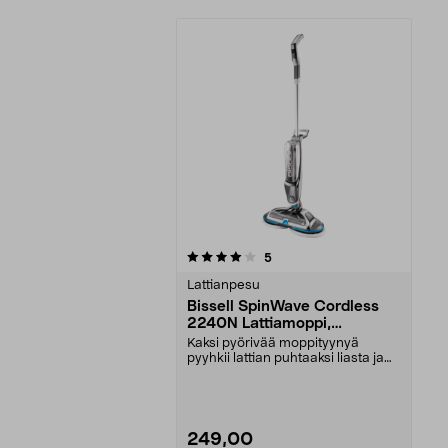
0viidestä
arvostelut
5
tähdestä
Lattianpesu
Bissell SpinWave Cordless
2240N Lattiamoppi,
akkukäyttöinen
Kaksi pyörivää moppityynyä
pyyhkii lattian puhtaaksi liasta ja
tahroista. Bissel...
249,00