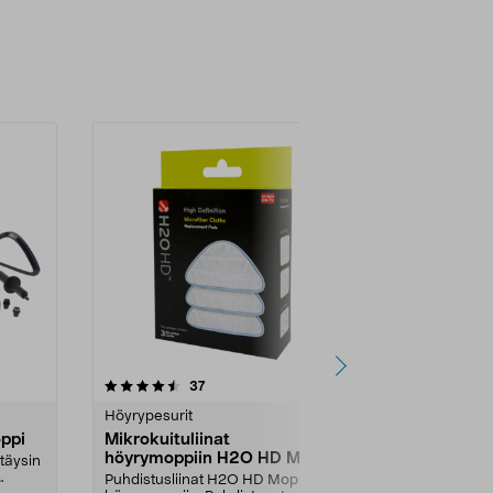
4.5 viidestä
arvostelut
4.5
37
2
tähdestä
tähdestä
Höyrypesurit
Höyrypesurit
ppi
Mikrokuituliinat
Kärcher SC 
höyrymoppiin H2O HD Mop, 3
Höyrypesur
 täysin
kpl
Puhdistusliinat H2O HD Mop -
Höyrypesurill