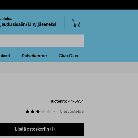
vetuloa
rjaudu sisään/Liity jäseneksi
ukset
Palvelumme
Club Clas
Tuotenro:
44-5934
5
arvostelua
Lisää ostoskoriin
(1)