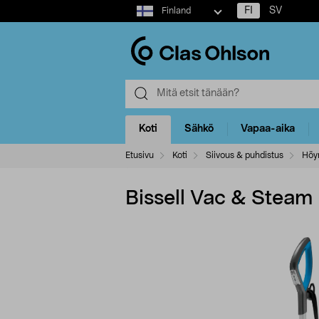
Select
FI
SV
Finland
market
Koti
Sähkö
Vapaa-aika
Etusivu
Koti
Siivous & puhdistus
Höyr
Bissell Vac & Steam