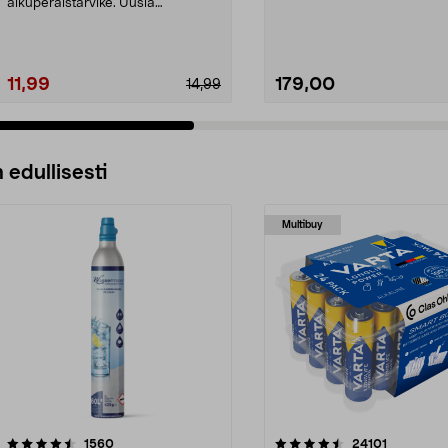
poistaa epämiellyt...
alkuperäistarvike. Uusia
puhdistusliinoja Viledan
höyrypesuri...
11,99
179,00
14,99
 edullisesti
Multibuy
4.5viidestä
arvostelut
4.5viidestä
arvostelut
1560
24101