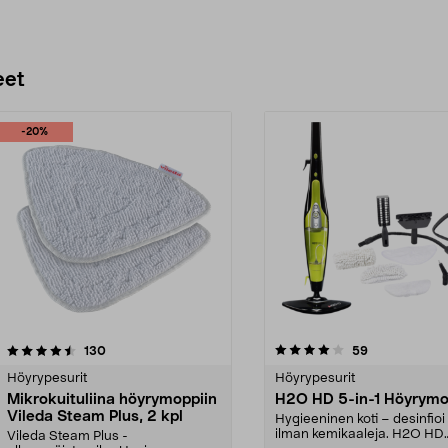
eet
-20%
4.0 viidestä
arvostelut
4.5 viidestä
arvostelut
130
59
tähdestä
Höyrypesurit
Höyrypesurit
Mikrokuituliina höyrymoppiin
H2O HD 5-in-1 Höyrymo
Vileda Steam Plus, 2 kpl
Hygieeninen koti – desinfioi
ilman kemikaaleja. H2O HD
Vileda Steam Plus -