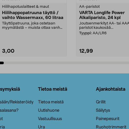
tähdestä
Hiilihapotuslaitteet & maut
AA-paristot
Hiilihappopatruuna täyttö /
VARTA Longlife Power
vaihto Wassermaxx, 60 litraa
Alkaliparisto, 24 kpl
Täyttöpatruuna, joka ostetaan
Joutsenmerkityt AA- tai AA
myymälästä – muista ottaa vanha
paristot kaukosää...
patruuna mukaasi m...
Tyyppi:
AA/LR6
3,00
12,99
Lisää ostoskoriin
Lisää ostoskoriin
ysymyksiä
Tietoa meistä
Ajankohtaista
isään/Rekisteröidy
Tietoa meistä
Grillit
 salasana?
Uutishuone
Säilytys
ot
Vastuullisuus
Painepesurit
ria
Ura
Ruohotrimmerit