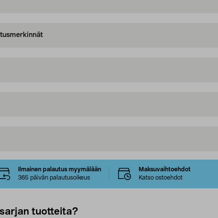
oitusmerkinnät
Ilmainen palautus myymälään
Maksuvaihtoehdot
365 päivän palautusoikeus
Katso ostoehdot
sarjan tuotteita?