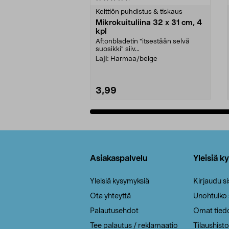
tähdestä
tähdestä
Keittiön puhdistus & tiskaus
Mikrokuituliina 32 x 31 cm, 4
kpl
Aftonbladetin "itsestään selvä
suosikki" siiv...
Laji:
Harmaa/beige
3,99
Lisää ostoskoriin
Alatunniste
Asiakaspalvelu
Yleisiä k
Yleisiä kysymyksiä
Kirjaudu s
Ota yhteyttä
Unohtuiko
Palautusehdot
Omat tied
Tee palautus / reklamaatio
Tilaushisto