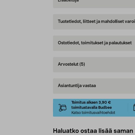
Lisätietoja
Tuotetiedot, liitteet ja mahdolliset var
Ostotiedot, toimitukset ja palautukset
Arvostelut
(5)
Asiantuntija vastaa
Toimitus alkaen 3,90 €
toimitustavalla Budbee
Katso toimitusvaihtoehdot
Haluatko ostaa lisää saman 