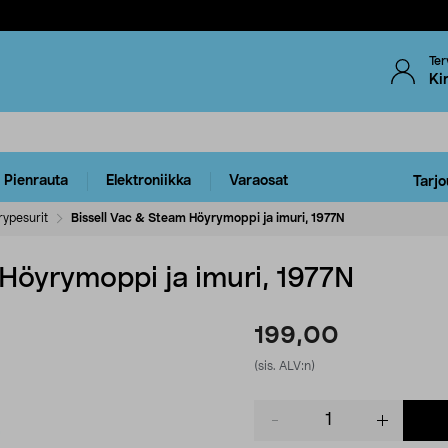
Ter
Ki
Pienrauta
Elektroniikka
Varaosat
Tarjo
ypesurit
Bissell Vac & Steam Höyrymoppi ja imuri, 1977N
 Höyrymoppi ja imuri, 1977N
199,00
(sis. ALV:n)
Product
quantity