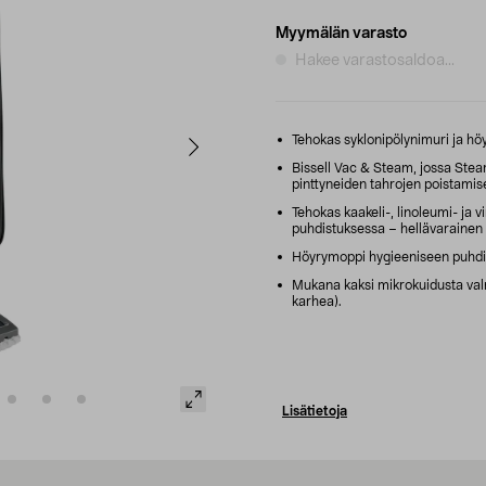
Myymälän varasto
Hakee varastosaldoa...
Tehokas syklonipölynimuri ja h
Bissell Vac & Steam, jossa Ste
pinttyneiden tahrojen poistamise
Tehokas kaakeli-, linoleumi- ja vi
puhdistuksessa – hellävarainen 
Höyrymoppi hygieeniseen puhdis
Mukana kaksi mikrokuidusta valm
karhea).
Lisätietoja