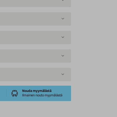
Nouda myymälästä
Ilmainen nouto myymälästä