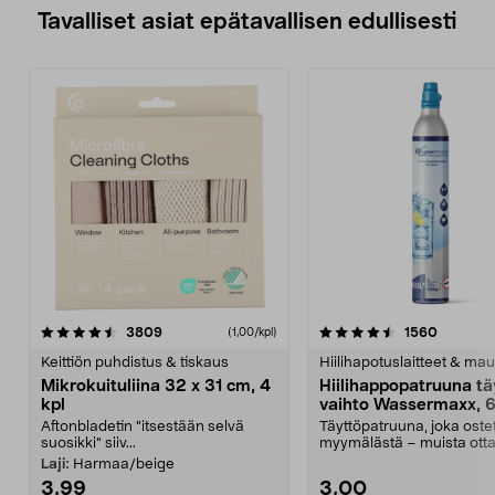
Tavalliset asiat epätavallisen edullisesti
4.5viidestä
arvostelut
4.5viidestä
arvostel
3809
1560
(1,00/kpl)
tähdestä
t
Keittiön puhdistus & tiskaus
Hiilihapotuslaitteet & mau
Mikrokuituliina 32 x 31 cm, 4
Hiilihappopatruuna tä
kpl
vaihto Wassermaxx, 6
Aftonbladetin "itsestään selvä
Täyttöpatruuna, joka ost
suosikki" siiv...
myymälästä – muista ott
patruuna mukaasi m...
Laji:
Harmaa/beige
3,99
3,00