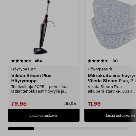
4.5 viidestä
arvostelut
4.0 viidestä
arvostelut
454
130
tähdestä
t
Höyrypesurit
Höyrypesurit
Vileda Steam Plus
Mikrokuituliina höyry
Höyrymoppi
Vileda Steam Plus, 2 
Testivoittaja 2025 – puhdistaa
Vileda Steam Plus -
lattiat tehokkaasti höyryllä ja
alkuperäistarvike. Uusia
lämmöllä. Vileda ...
puhdistusliinoja Viledan
höyrypesuri...
79,95
11,99
99,95
Lisää ostoskoriin
Lisää ostoskoriin