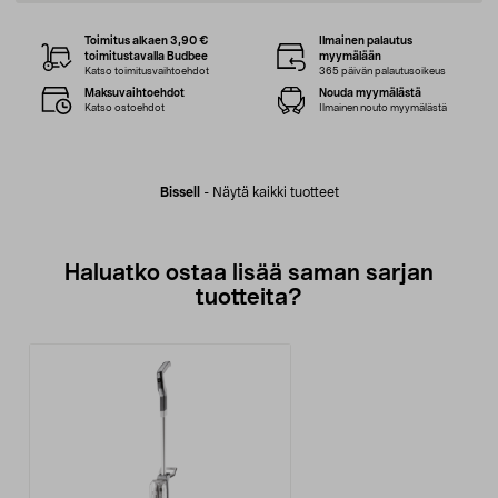
Toimitus alkaen 3,90 €
Ilmainen palautus
toimitustavalla Budbee
myymälään
Katso toimitusvaihtoehdot
365 päivän palautusoikeus
Maksuvaihtoehdot
Nouda myymälästä
Katso ostoehdot
Ilmainen nouto myymälästä
Bissell
-
Näytä kaikki tuotteet
Haluatko ostaa lisää saman sarjan
tuotteita?