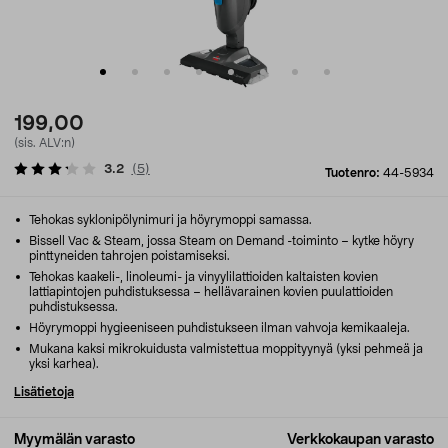
199,00
(sis. ALV:n)
3.2
(
5
)
Tuotenro:
44-5934
Tehokas syklonipölynimuri ja höyrymoppi samassa.
Bissell Vac & Steam, jossa Steam on Demand -toiminto – kytke höyry
pinttyneiden tahrojen poistamiseksi.
Tehokas kaakeli-, linoleumi- ja vinyylilattioiden kaltaisten kovien
lattiapintojen puhdistuksessa – hellävarainen kovien puulattioiden
puhdistuksessa.
Höyrymoppi hygieeniseen puhdistukseen ilman vahvoja kemikaaleja.
Mukana kaksi mikrokuidusta valmistettua moppityynyä (yksi pehmeä ja
yksi karhea).
Lisätietoja
Myymälän varasto
Verkkokaupan varasto