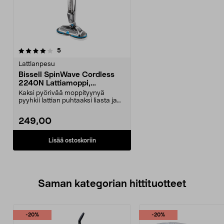
arvostelut
5
Lattianpesu
Bissell SpinWave Cordless
2240N Lattiamoppi,
akkukäyttöinen
Kaksi pyörivää moppityynyä
pyyhkii lattian puhtaaksi liasta ja
tahroista. Bissel...
249,00
Lisää ostoskoriin
Saman kategorian hittituotteet
-20%
-20%