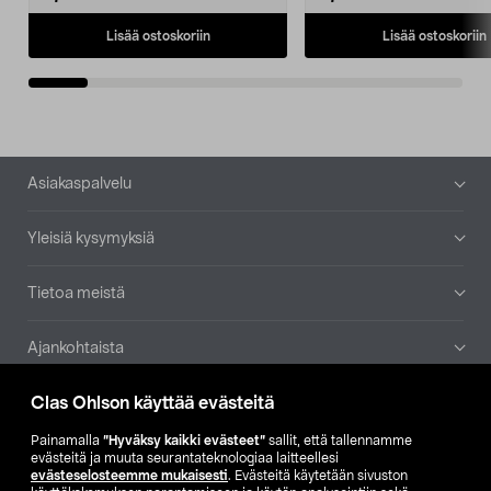
Lisää ostoskoriin
Lisää ostoskoriin
Alatunniste
Asiakaspalvelu
Yleisiä kysymyksiä
Tietoa meistä
Ajankohtaista
Clas Ohlson käyttää evästeitä
Muut yrityksemme
Painamalla
”Hyväksy kaikki evästeet”
sallit, että tallennamme
Etsi myymälä
evästeitä ja muuta seurantateknologiaa laitteellesi
evästeselosteemme mukaisesti
. Evästeitä käytetään sivuston