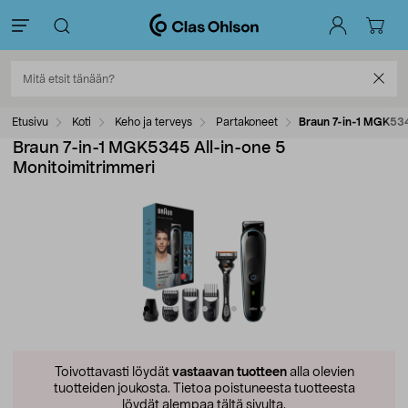
Etusivu
Koti
Keho ja terveys
Partakoneet
Braun 7-in-1 MGK534
Braun 7-in-1 MGK5345 All-in-one 5
Monitoimitrimmeri
Toivottavasti löydät
vastaavan tuotteen
alla olevien
tuotteiden joukosta.
Tietoa poistuneesta tuotteesta
löydät alempaa tältä sivulta.