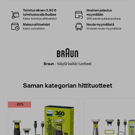
Toimitus alkaen 3,90 €
Ilmainen palautus
toimitustavalla Budbee
myymälään
Katso toimitusvaihtoehdot
365 päivän palautusoikeus
Maksuvaihtoehdot
Nouda myymälästä
Katso ostoehdot
Ilmainen nouto myymälästä
Braun
-
Näytä kaikki tuotteet
Saman kategorian hittituotteet
-23%