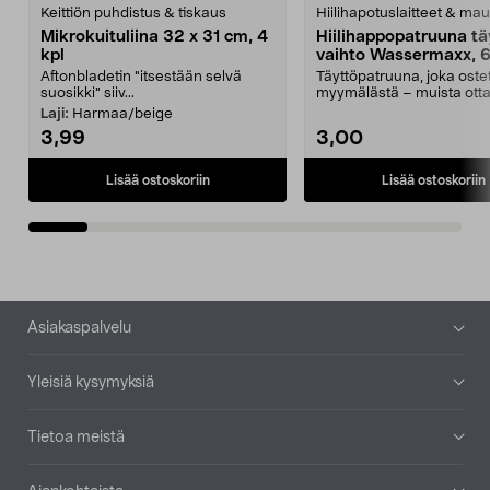
Keittiön puhdistus & tiskaus
Hiilihapotuslaitteet & mau
Mikrokuituliina 32 x 31 cm, 4
Hiilihappopatruuna tä
kpl
vaihto Wassermaxx, 6
Aftonbladetin "itsestään selvä
Täyttöpatruuna, joka ost
suosikki" siiv...
myymälästä – muista ott
patruuna mukaasi m...
Laji:
Harmaa/beige
3,99
3,00
Lisää ostoskoriin
Lisää ostoskoriin
Alatunniste
Asiakaspalvelu
Yleisiä kysymyksiä
Tietoa meistä