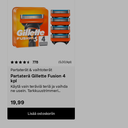
arvostelut
778
(5,00/kpl)
Partaterät & vaihtoterät
Partaterä Gillette Fusion 4
kpl
Käytä vain teräviä teriä ja vaihda
ne usein. Tarkkuustrimmeri
hankaliin paikkoih...
19,99
Lisää ostoskoriin