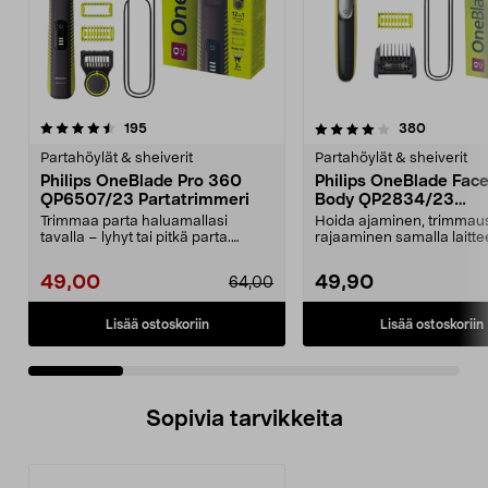
4.0 viidestä
arvostelut
3.5 viidestä
arvostelu
195
380
tähdestä
t
Partahöylät & sheiverit
Partahöylät & sheiverit
Philips OneBlade Pro 360
Philips OneBlade Fac
QP6507/23 Partatrimmeri
Body QP2834/23
Sähkökäyttöinen part
Trimmaa parta haluamallasi
Hoida ajaminen, trimmaus
tavalla – lyhyt tai pitkä parta.
rajaaminen samalla laittee
Philips OneBlade Pro...
Philips OneBlade QP28...
49,00
49,90
64,00
Lisää ostoskoriin
Lisää ostoskoriin
Sopivia tarvikkeita