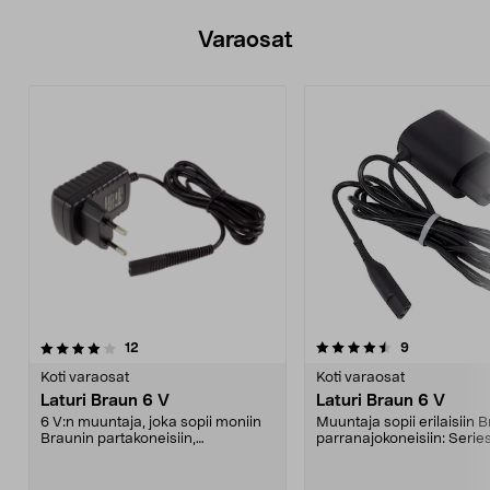
Varaosat
4.5viidestä
arvostelut
arvostelut
12
9
tähdestä
Koti varaosat
Koti varaosat
Laturi Braun 6 V
Laturi Braun 6 V
6 V:n muuntaja, joka sopii moniin
Muuntaja sopii erilaisiin 
Braunin partakoneisiin,
parranajokoneisiin: Series
partatrimmereihin, hiu...
ContourPro, Contou...