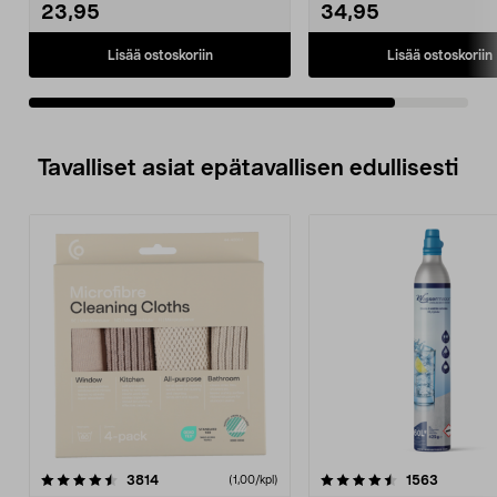
23,95
34,95
Lisää ostoskoriin
Lisää ostoskoriin
Tavalliset asiat epätavallisen edullisesti
4.5viidestä
arvostelut
4.5viidestä
arvostelu
3814
1563
(1,00/kpl)
tähdestä
t