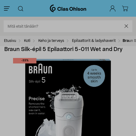
Etusivu
Koti
Keho ja terveys
Epilaattorit & ladyshaverit
Braun S
Braun Silk-épil 5 Epilaattori 5-011 Wet and Dry
-33%