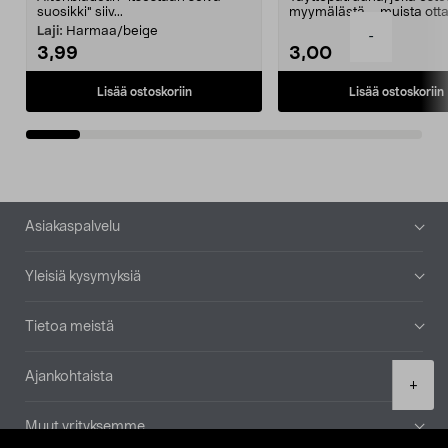
suosikki" siiv...
myymälästä – muista ott
patruuna mukaasi m...
Laji:
Harmaa/beige
-
3,99
3,00
Lisää ostoskoriin
Lisää ostoskoriin
Alatunniste
Asiakaspalvelu
Yleisiä kysymyksiä
Tietoa meistä
Ajankohtaista
Product
+
quantity
Muut yrityksemme