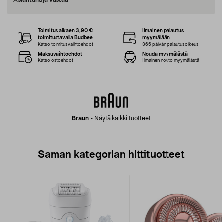
Asiantuntija vastaa
Toimitus alkaen 3,90 €
Ilmainen palautus
toimitustavalla Budbee
myymälään
Katso toimitusvaihtoehdot
365 päivän palautusoikeus
Maksuvaihtoehdot
Nouda myymälästä
Katso ostoehdot
Ilmainen nouto myymälästä
Braun
-
Näytä kaikki tuotteet
Saman kategorian hittituotteet