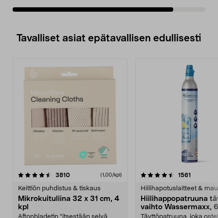
Tavalliset asiat epätavallisen edullisesti
4.5viidestä
arvostelut
4.5viidestä
arvostelu
3810
1561
(1,00/kpl)
tähdestä
t
Keittiön puhdistus & tiskaus
Hiilihapotuslaitteet & mau
Mikrokuituliina 32 x 31 cm, 4
Hiilihappopatruuna tä
kpl
vaihto Wassermaxx, 6
Aftonbladetin "itsestään selvä
Täyttöpatruuna, joka ost