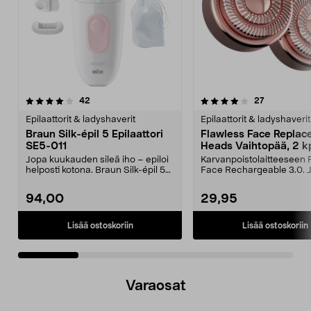
4.0 viidestä
arvostelut
3.0 viidestä
arvostelut
42
27
tähdestä
t
Epilaattorit & ladyshaverit
Epilaattorit & ladyshaverit
Braun Silk-épil 5 Epilaattori
Flawless Face Repla
SE5-011
Heads Vaihtopää, 2 k
Jopa kuukauden sileä iho – epiloi
Karvanpoistolaitteeseen 
helposti kotona. Braun Silk-épil 5
Face Rechargeable 3.0. 
poistaa jop...
ajopää – myötäi...
94,00
29,95
Lisää ostoskoriin
Lisää ostoskoriin
Varaosat