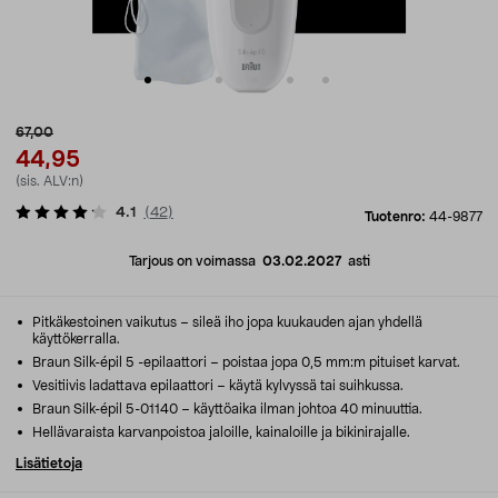
67,00
44,95
(sis. ALV:n)
4.1
(
42
)
Tuotenro:
44-9877
Tarjous on voimassa
03.02.2027
asti
Pitkäkestoinen vaikutus – sileä iho jopa kuukauden ajan yhdellä
käyttökerralla.
Braun Silk-épil 5 -epilaattori – poistaa jopa 0,5 mm:m pituiset karvat.
Vesitiivis ladattava epilaattori – käytä kylvyssä tai suihkussa.
Braun Silk-épil 5-01140 – käyttöaika ilman johtoa 40 minuuttia.
Hellävaraista karvanpoistoa jaloille, kainaloille ja bikinirajalle.
Lisätietoja