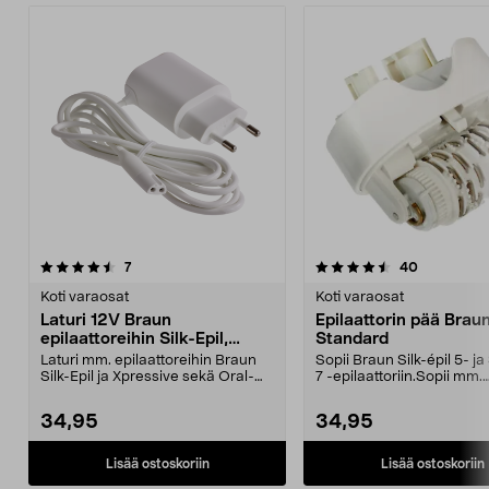
4.5viidestä
arvostelut
arvostelut
7
40
tähdestä
Koti varaosat
Koti varaosat
Laturi 12V Braun
Epilaattorin pää Brau
epilaattoreihin Silk-Epil,
Standard
Xpressive
Laturi mm. epilaattoreihin Braun
Sopii Braun Silk-épil 5- ja 
Silk-Epil ja Xpressive sekä Oral-
7 -epilaattoriin.Sopii mm.
B:n ladattavaa...
malleihin: SES ...
34,95
34,95
Lisää ostoskoriin
Lisää ostoskoriin