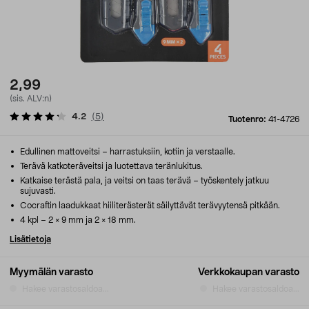
2,99
(sis. ALV:n)
4.2
(
5
)
Tuotenro:
41-4726
Edullinen mattoveitsi – harrastuksiin, kotiin ja verstaalle.
Terävä katkoteräveitsi ja luotettava teränlukitus.
Katkaise terästä pala, ja veitsi on taas terävä – työskentely jatkuu
sujuvasti.
Cocraftin laadukkaat hiiliterästerät säilyttävät terävyytensä pitkään.
4 kpl – 2 × 9 mm ja 2 × 18 mm.
Lisätietoja
Myymälän varasto
Verkkokaupan varasto
Hakee varastosaldoa...
Hakee varastosaldoa...