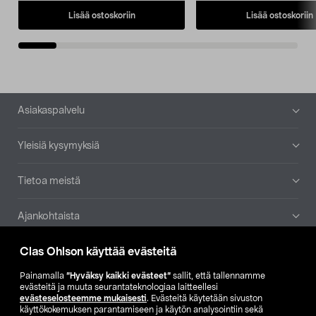
Lisää ostoskoriin
Lisää ostoskoriin
Alatunniste
Asiakaspalvelu
Yleisiä kysymyksiä
Tietoa meistä
Ajankohtaista
Clas Ohlson käyttää evästeitä
Muut yrityksemme
Painamalla
”Hyväksy kaikki evästeet”
sallit, että tallennamme
Etsi myymälä
evästeitä ja muuta seurantateknologiaa laitteellesi
evästeselosteemme mukaisesti
. Evästeitä käytetään sivuston
käyttökokemuksen parantamiseen ja käytön analysointiin sekä