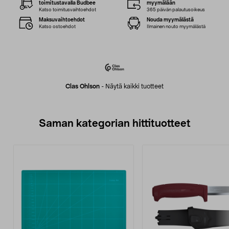
toimitustavalla Budbee
myymälään
Katso toimitusvaihtoehdot
365 päivän palautusoikeus
Maksuvaihtoehdot
Nouda myymälästä
Katso ostoehdot
Ilmainen nouto myymälästä
Clas Ohlson
-
Näytä kaikki tuotteet
Saman kategorian hittituotteet