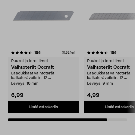
4.5viidestä
arvostelut
arvostelut
156
156
(0,58/kpl)
tähdestä
Puukot ja teroittimet
Puukot ja teroittimet
Vaihtoterät Cocraft
Vaihtoterät Cocraft
Laadukkaat vaihtoterät
Laadukkaat vaihtoterät
katkoteräveitsiin. 12 ...
katkoteräveitsiin. 12 ...
Leveys:
18 mm
Leveys:
9 mm
6,99
4,99
Lisää ostoskoriin
Lisää ostoskoriin