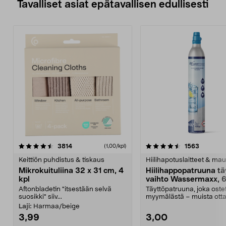
Tavalliset asiat epätavallisen edullisesti
4.5viidestä
arvostelut
4.5viidestä
arvostelu
3814
1563
(1,00/kpl)
tähdestä
t
Keittiön puhdistus & tiskaus
Hiilihapotuslaitteet & mau
Mikrokuituliina 32 x 31 cm, 4
Hiilihappopatruuna tä
kpl
vaihto Wassermaxx, 6
Aftonbladetin "itsestään selvä
Täyttöpatruuna, joka ost
suosikki" siiv...
myymälästä – muista ott
patruuna mukaasi m...
Laji:
Harmaa/beige
3,99
3,00