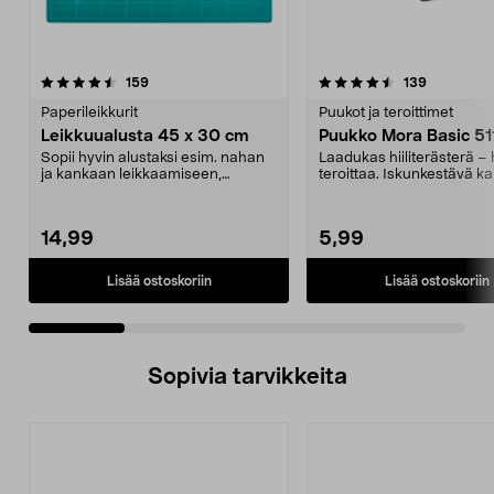
4.5 viidestä
arvostelut
4.5 viidestä
arvostelut
159
139
tähdestä
t
Paperileikkurit
Puukot ja teroittimet
Leikkuualusta 45 x 30 cm
Puukko Mora Basic 51
Sopii hyvin alustaksi esim. nahan
Laadukas hiiliterästerä –
ja kankaan leikkaamiseen,
teroittaa. Iskunkestävä k
skräppäilyyn jne. Ap...
Miellyttävä kahv...
14,99
5,99
Lisää ostoskoriin
Lisää ostoskoriin
Sopivia tarvikkeita