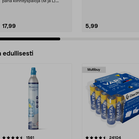
poraamista seinään - irtoaa.
paria kiinnityspaloja (M ja L).
Command Value Pa...
17,99
5,99
 edullisesti
Multibuy
4.5viidestä
arvostelut
4.5viidestä
arvostelut
1561
24104