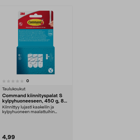
arvostelut
0
Taulukoukut
Command kiinnityspalat S
kylpyhuoneeseen, 450 g, 8
kpl
Kiinnittyy lujasti kaakeliin ja
kylpyhuoneen maalattuihin
pintoihin – kuormitus ...
4,99