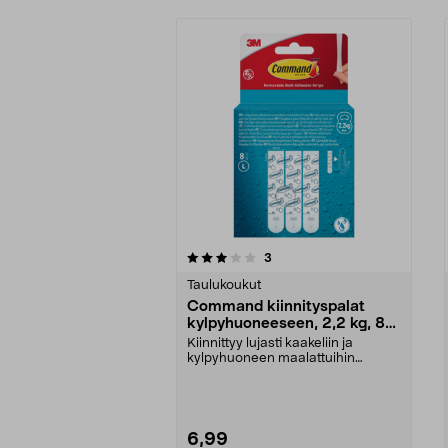
0viidestä
arvostelut
3
0.0 viidestä
tähdestä
tähdestä
Taulukoukut
Command kiinnityspalat
kylpyhuoneeseen, 2,2 kg, 8
kpl
Kiinnittyy lujasti kaakeliin ja
kylpyhuoneen maalattuihin
pintoihin – kuormitus ...
6,99