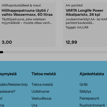
tähdestä
Hiilihapotuslaitteet & maut
AA-paristot
Hiilihappopatruuna täyttö /
VARTA Longlife Power
vaihto Wassermaxx, 60 litraa
Alkaliparisto, 24 kpl
Täyttöpatruuna, joka ostetaan
Joutsenmerkityt AA- tai AA
myymälästä – muista ottaa vanha
paristot kaukosää...
patruuna mukaasi m...
Tyyppi:
AA/LR6
3,00
12,99
Lisää ostoskoriin
Lisää ostoskoriin
ysymyksiä
Tietoa meistä
Ajankohtaista
isään/Rekisteröidy
Tietoa meistä
Grillit
 salasana?
Uutishuone
Säilytys
ot
Vastuullisuus
Painepesurit
ria
Ura
Ruohotrimmerit