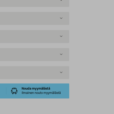
Nouda myymälästä
Ilmainen nouto myymälästä