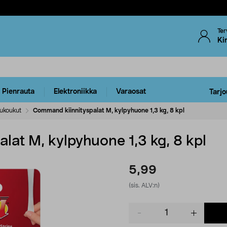
Ter
Ki
Pienrauta
Elektroniikka
Varaosat
Tarjo
lukoukut
Command kiinnityspalat M, kylpyhuone 1,3 kg, 8 kpl
at M, kylpyhuone 1,3 kg, 8 kpl
5,99
(sis. ALV:n)
Product
quantity