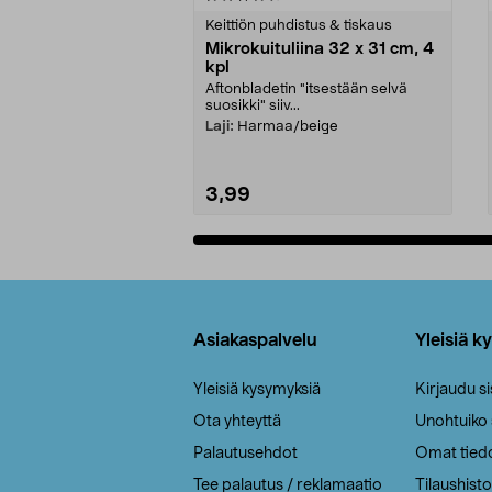
tähdestä
tähdestä
Keittiön puhdistus & tiskaus
Mikrokuituliina 32 x 31 cm, 4
kpl
Aftonbladetin "itsestään selvä
suosikki" siiv...
Laji:
Harmaa/beige
3,99
Lisää ostoskoriin
Alatunniste
Asiakaspalvelu
Yleisiä k
Yleisiä kysymyksiä
Kirjaudu s
Ota yhteyttä
Unohtuiko
Palautusehdot
Omat tied
Tee palautus / reklamaatio
Tilaushisto