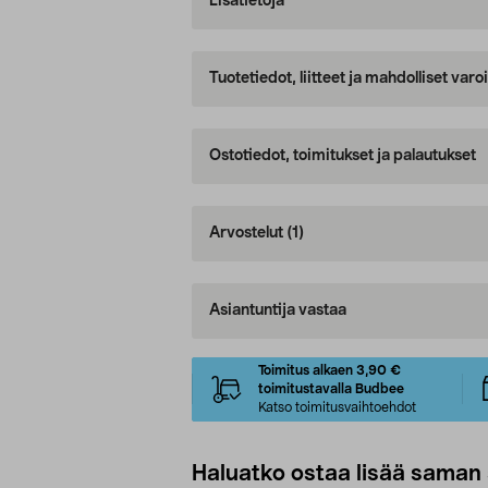
Lisätietoja
Tuotetiedot, liitteet ja mahdolliset var
Ostotiedot, toimitukset ja palautukset
Arvostelut
(1)
Asiantuntija vastaa
Toimitus alkaen 3,90 €
toimitustavalla Budbee
Katso toimitusvaihtoehdot
Haluatko ostaa lisää saman 