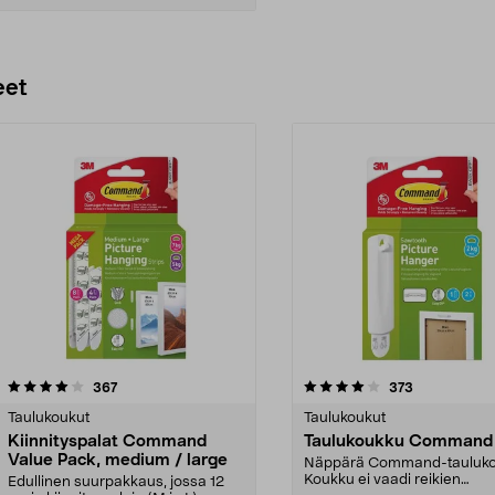
Lisää ostoskoriin
eet
4.0 viidestä
arvostelut
4.5 viidestä
arvostelut
367
373
tähdestä
Taulukoukut
Taulukoukut
Kiinnityspalat Command
Taulukoukku Command
Value Pack, medium / large
Näppärä Command-tauluko
Koukku ei vaadi reikien
Edullinen suurpakkaus, jossa 12