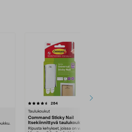
4.0 viidestä
arvostelut
4.0
284
tähdestä
tähdestä
Taulukoukut
Taulukoukut
Command Sticky Nail
Kiinnitysp
Itsekiinnittyvä taulukoukku,
Value Pack
ukku.
3,6 kg
Ripusta kehykset, joissa on vaijeri,
Edullinen suu