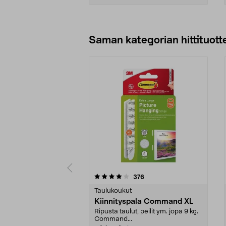
Lisää ostoskoriin
Saman kategorian hittituott
0 viidestä
4.0 viidestä
arvostelut
376
tähdestä
tähdestä
Taulukoukut
Kiinnityspala Command XL
Ripusta taulut, peilit ym. jopa 9 kg.
Command...