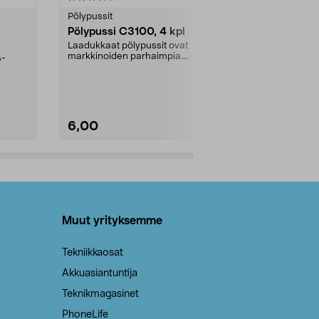
tähdestä
tähdestä
Pölypussit
Kierrätys & ro
Pölypussi C3100, 4 kpl
Roskapussi,
kahvat, 30 l
Laadukkaat pölypussit ovat
markkinoiden parhaimpia.
A-
Testivoittaja 
Kestävä, jopa 50 % suurempi ...
roskapussi u
Roskapussi, jo
6,00
2,00
Lisää ostoskoriin
Lisää
Muut yrityksemme
Tekniikkaosat
Akkuasiantuntija
Teknikmagasinet
PhoneLife