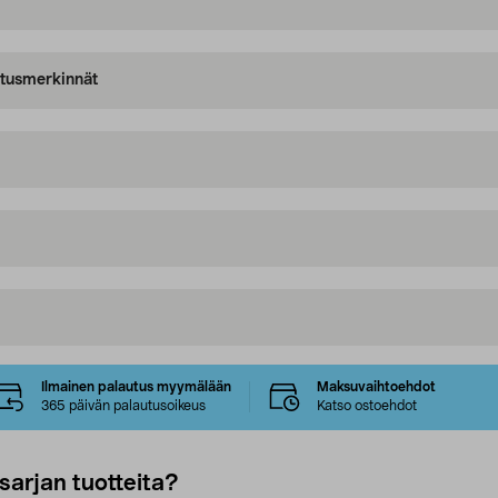
oitusmerkinnät
Ilmainen palautus myymälään
Maksuvaihtoehdot
365 päivän palautusoikeus
Katso ostoehdot
sarjan tuotteita?