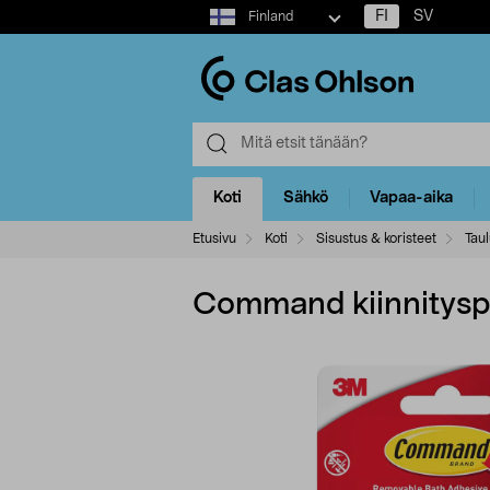
Select
FI
SV
Finland
market
Koti
Sähkö
Vapaa-aika
Etusivu
Koti
Sisustus & koristeet
Tau
Command kiinnityspal