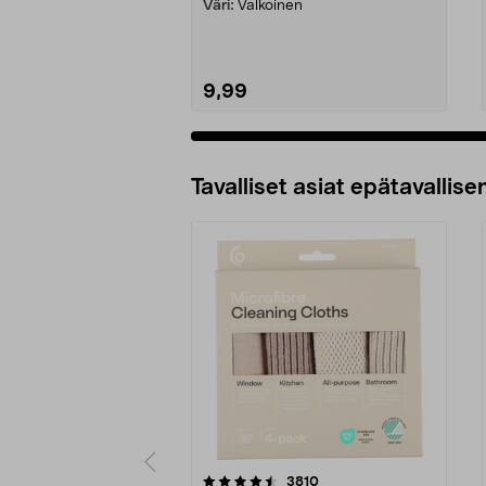
Väri:
Valkoinen
9,99
Tavalliset asiat epätavallisen
5viidestä
4.5viidestä
arvostelut
3810