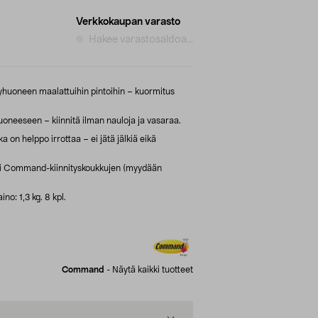
Verkkokaupan varasto
Hakee varastosaldoa...
ylpyhuoneen maalattuihin pintoihin – kuormitus
neeseen – kiinnitä ilman nauloja ja vasaraa.
a on helppo irrottaa – ei jätä jälkiä eikä
tai Command-kiinnityskoukkujen (myydään
no: 1,3 kg. 8 kpl.
Command
-
Näytä kaikki tuotteet