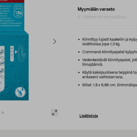
Myymälän varasto
Hakee varastosaldoa...
Kiinnittyy lujasti kaakeliin ja k
sisätiloissa jopa 1,3 kg.
Command-kiinnityspalat kylpyhuo
Vedenkestävät kiinnityspalat, jotk
liimajäämiä.
Käytä kaksipuolisena teippinä 
erikseen) vaihtotarrana.
Mitat: 1,9 x 6,98 cm. Enimmäispai
Lisätietoja