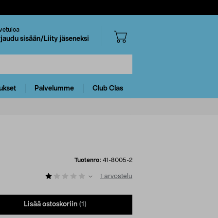
vetuloa
rjaudu sisään/Liity jäseneksi
ukset
Palvelumme
Club Clas
Tuotenro:
41-8005-2
1
arvostelu
Lisää ostoskoriin
(1)