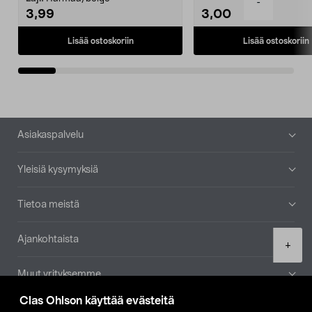
-
3,99
3,00
Lisää ostoskoriin
Lisää ostoskoriin
Alatunniste
Asiakaspalvelu
Yleisiä kysymyksiä
Tietoa meistä
Ajankohtaista
Product
+
quantity
Muut yrityksemme
Clas Ohlson käyttää evästeitä
Etsi myymälä