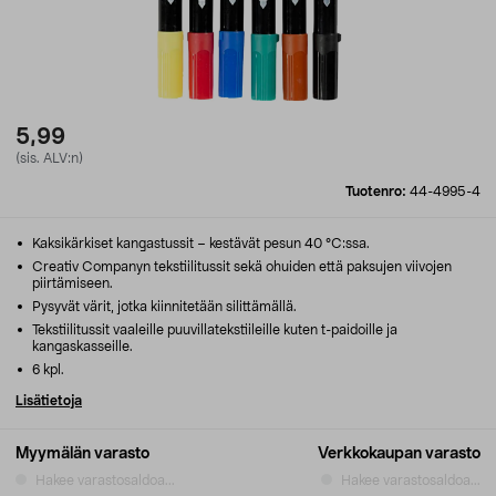
5,99
(sis. ALV:n)
Tuotenro:
44-4995-4
Kaksikärkiset kangastussit – kestävät pesun 40 °C:ssa.
Creativ Companyn tekstiilitussit sekä ohuiden että paksujen viivojen
piirtämiseen.
Pysyvät värit, jotka kiinnitetään silittämällä.
Tekstiilitussit vaaleille puuvillatekstiileille kuten t-paidoille ja
kangaskasseille.
6 kpl.
Lisätietoja
Myymälän varasto
Verkkokaupan varasto
Hakee varastosaldoa...
Hakee varastosaldoa...