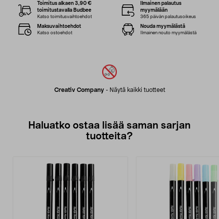
Toimitus alkaen 3,90 €
Ilmainen palautus
toimitustavalla Budbee
myymälään
Katso toimitusvaihtoehdot
365 päivän palautusoikeus
Maksuvaihtoehdot
Nouda myymälästä
Katso ostoehdot
Ilmainen nouto myymälästä
Creativ Company
-
Näytä kaikki tuotteet
Haluatko ostaa lisää saman sarjan
tuotteita?