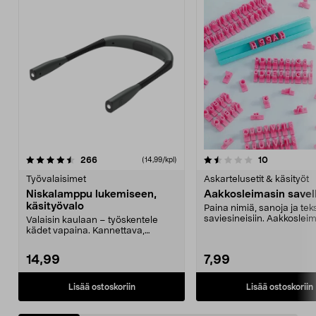
1.5 viidestä
arvostelut
5.0 viidestä
arvostelut
266
10
(14,99/kpl)
tähdestä
t
Työvalaisimet
Askartelusetit & käsityöt
Niskalamppu lukemiseen,
Aakkosleimasin savel
käsityövalo
Paina nimiä, sanoja ja tek
saviesineisiin. Aakkoslei
Valaisin kaulaan – työskentele
savelle – ainutla...
kädet vapaina. Kannettava,
akkukäyttöinen lukuval...
14,99
7,99
Lisää ostoskoriin
Lisää ostoskoriin