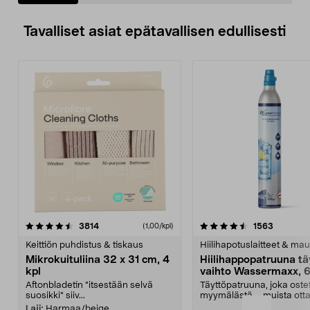
Tavalliset asiat epätavallisen edullisesti
4.5viidestä
arvostelut
4.5viidestä
arvostelu
3814
1563
(1,00/kpl)
tähdestä
t
Keittiön puhdistus & tiskaus
Hiilihapotuslaitteet & mau
Mikrokuituliina 32 x 31 cm, 4
Hiilihappopatruuna tä
kpl
vaihto Wassermaxx, 6
Aftonbladetin "itsestään selvä
Täyttöpatruuna, joka ost
suosikki" siiv...
myymälästä – muista ott
patruuna mukaasi m...
Laji:
Harmaa/beige