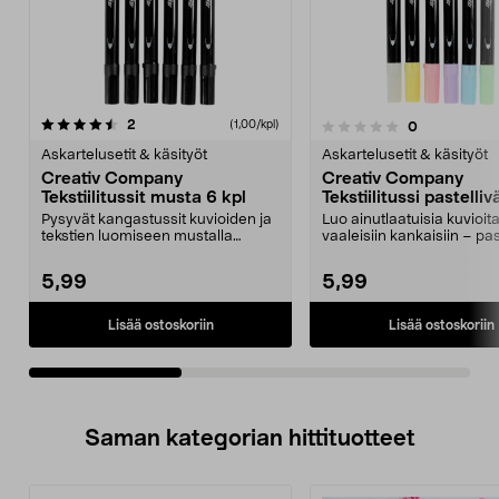
arvostelut
2
(1,00/kpl)
arvostelut
0
0.0viidestä
0.0 viidestä
tähdestä
t
Askartelusetit & käsityöt
Askartelusetit & käsityöt
Creativ Company
Creativ Company
Tekstiilitussit musta 6 kpl
Tekstiilitussi pastelliv
kpl
Pysyvät kangastussit kuvioiden ja
Luo ainutlaatuisia kuvioit
tekstien luomiseen mustalla
vaaleisiin kankaisiin – past
värillä. Creativ C...
tuovat tekstii...
5,99
5,99
Lisää ostoskoriin
Lisää ostoskoriin
Saman kategorian hittituotteet