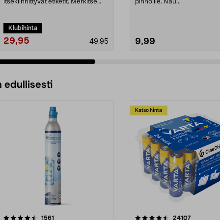
itsekiinnittyvät etiketit. Merkitse
pinnoille. Nau...
etiketeill...
Klubihinta
29,95
9,99
49,95
 edullisesti
Katso hinta
4.5viidestä
arvostelut
4.5viidestä
arvostelut
1561
24107