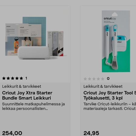
arvostelut
1
arvostelut
0
0.0 viidestä
0.0viidestä
tähdestä
Leikkurit & tarvikkeet
Leikkurit & tarvikkeet
Cricut Joy Xtra Starter
Cricut Joy Starter Tool 
Bundle Smart Leikkuri
Työkalusetti, 3 kpl
Suunnittele matkapuhelimessa ja
Tarvike Cricut-leikkuriin – kä
leikkaa persoonallisten
materiaaleja tarkasti. Cricut
koristeiden, korttien jn...
Starter ...
254,00
24,95