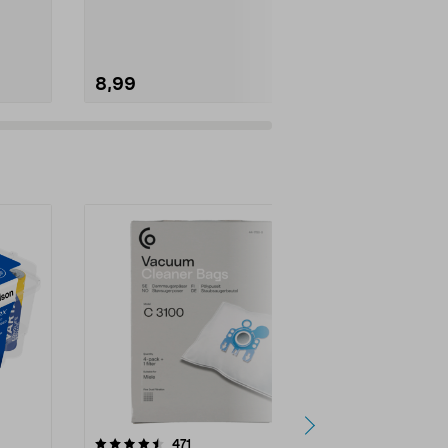
merkitsemällä 
8,99
19,99
4.5viidestä
arvostelut
4.5
471
6