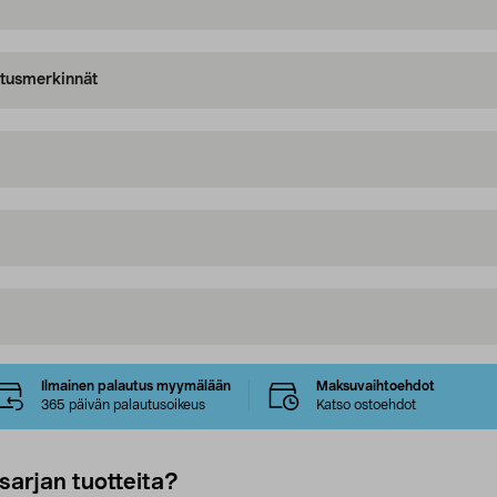
oitusmerkinnät
Ilmainen palautus myymälään
Maksuvaihtoehdot
365 päivän palautusoikeus
Katso ostoehdot
sarjan tuotteita?