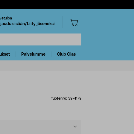
vetuloa
rjaudu sisään/Liity jäseneksi
ukset
Palvelumme
Club Clas
Tuotenro:
39-4179