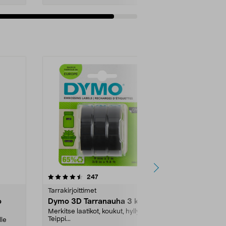
Lisää ostoskoriin
4.5 viidestä
arvostelut
4.5
247
5
tähdestä
tähdestä
Tarrakirjoittimet
Tarrakirjoittim
o
Dymo 3D Tarranauha 3 kpl
Tarranauh
LabelManag
Merkitse laatikot, koukut, hyllyt jne.
Teippi...
lle
Lisää järjest