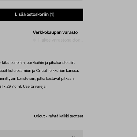
Lisää ostoskoriin
(1)
Verkkokaupan varasto
Hakee varastosaldoa...
ksi pulloihin, purkkeihin ja pihakoristeisiin.
esuihkutulostimien ja Cricut-leikkurien kanssa.
nnittyviin koristeisiin, jotka kestävät pitkään.
 x 29,7 cm). Useita värejä.
Cricut
-
Näytä kaikki tuotteet