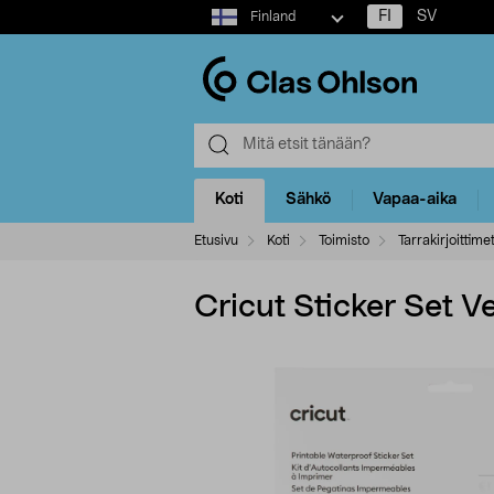
Select
FI
SV
Finland
market
Koti
Sähkö
Vapaa-aika
Etusivu
Koti
Toimisto
Tarrakirjoittime
Cricut Sticker Set V