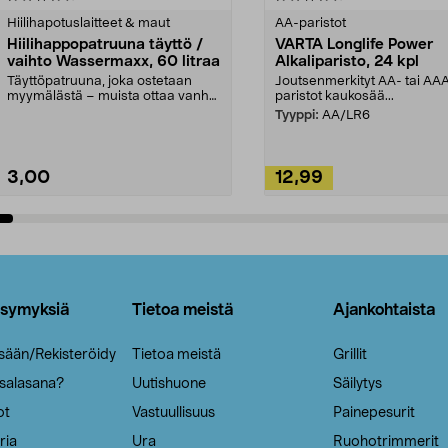
tähdestä
Hiilihapotuslaitteet & maut
AA-paristot
Hiilihappopatruuna täyttö /
VARTA Longlife Power
vaihto Wassermaxx, 60 litraa
Alkaliparisto, 24 kpl
Täyttöpatruuna, joka ostetaan
Joutsenmerkityt AA- tai AA
myymälästä – muista ottaa vanha
paristot kaukosää...
patruuna mukaasi m...
Tyyppi:
AA/LR6
3,00
12,99
Lisää ostoskoriin
Lisää ostoskoriin
ysymyksiä
Tietoa meistä
Ajankohtaista
isään/Rekisteröidy
Tietoa meistä
Grillit
 salasana?
Uutishuone
Säilytys
ot
Vastuullisuus
Painepesurit
ria
Ura
Ruohotrimmerit