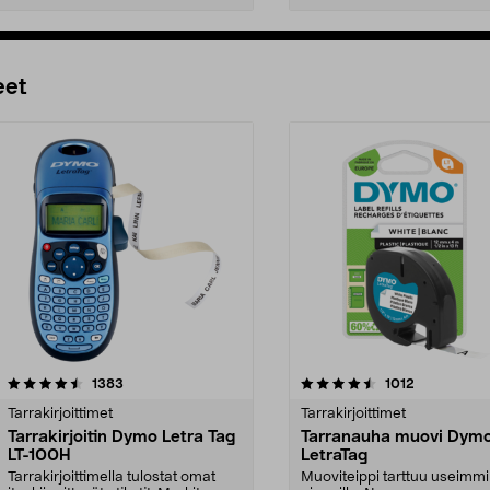
Lisää ostoskoriin
Lisää ostoskoriin
eet
4.5 viidestä
arvostelut
4.5 viidestä
arvostelut
1383
1012
tähdestä
Tarrakirjoittimet
Tarrakirjoittimet
Tarrakirjoitin Dymo Letra Tag
Tarranauha muovi Dym
LT-100H
LetraTag
Tarrakirjoittimella tulostat omat
Muoviteippi tarttuu useimmi