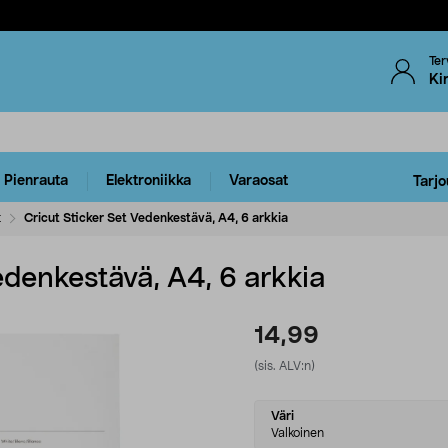
Ter
Ki
Pienrauta
Elektroniikka
Varaosat
Tarjo
t
Cricut Sticker Set Vedenkestävä, A4, 6 arkkia
edenkestävä, A4, 6 arkkia
14,99
(sis. ALV:n)
Select
Väri
variant
Valkoinen