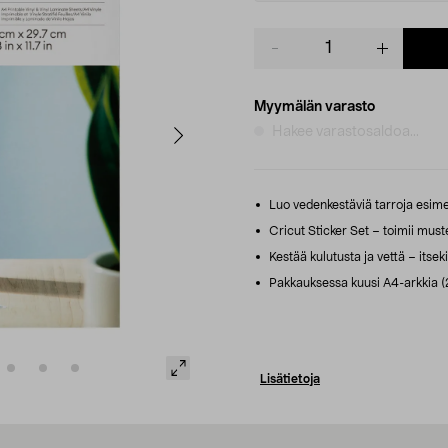
Product
quantity
Myymälän varasto
Hakee varastosaldoa...
Luo vedenkestäviä tarroja esimerki
Cricut Sticker Set – toimii must
Kestää kulutusta ja vettä – itsekii
Pakkauksessa kuusi A4-arkkia (21
Lisätietoja