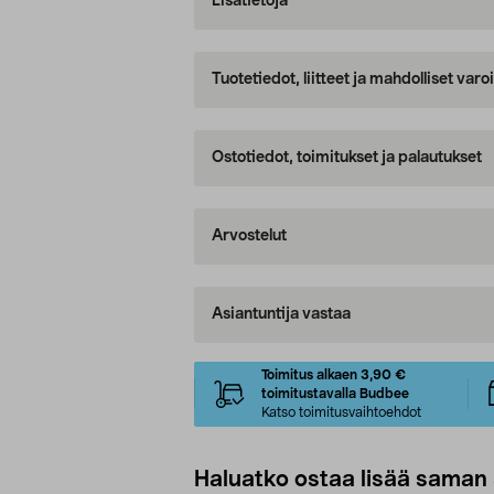
Lisätietoja
Tuotetiedot, liitteet ja mahdolliset var
Ostotiedot, toimitukset ja palautukset
Arvostelut
Asiantuntija vastaa
Toimitus alkaen 3,90 €
toimitustavalla Budbee
Katso toimitusvaihtoehdot
Haluatko ostaa lisää saman 