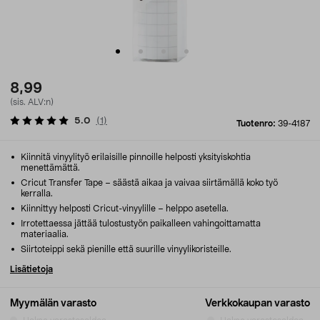
8,99
(sis. ALV:n)
5.0
(
1
)
Tuotenro:
39-4187
Kiinnitä vinyylityö erilaisille pinnoille helposti yksityiskohtia
menettämättä.
Cricut Transfer Tape – säästä aikaa ja vaivaa siirtämällä koko työ
kerralla.
Kiinnittyy helposti Cricut-vinyylille – helppo asetella.
Irrotettaessa jättää tulostustyön paikalleen vahingoittamatta
materiaalia.
Siirtoteippi sekä pienille että suurille vinyylikoristeille.
Lisätietoja
Myymälän varasto
Verkkokaupan varasto