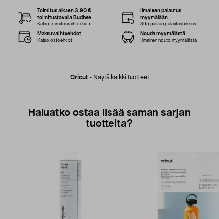
Toimitus alkaen 3,90 €
Ilmainen palautus
toimitustavalla Budbee
myymälään
Katso toimitusvaihtoehdot
365 päivän palautusoikeus
Maksuvaihtoehdot
Nouda myymälästä
Katso ostoehdot
Ilmainen nouto myymälästä
Cricut
-
Näytä kaikki tuotteet
Haluatko ostaa lisää saman sarjan
tuotteita?