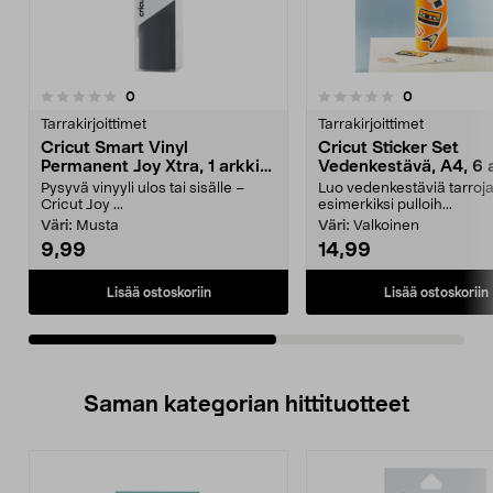
arvostelut
arvostelut
0
0
0.0 viidestä
0.0viidestä
tähdestä
t
Tarrakirjoittimet
Tarrakirjoittimet
Cricut Smart Vinyl
Cricut Sticker Set
Permanent Joy Xtra, 1 arkki,
Vedenkestävä, A4, 6 
24,1 x 91,5 cm
Pysyvä vinyyli ulos tai sisälle –
Luo vedenkestäviä tarroj
Cricut Joy ...
esimerkiksi pulloih...
Väri:
Musta
Väri:
Valkoinen
9,99
14,99
Lisää ostoskoriin
Lisää ostoskoriin
Saman kategorian hittituotteet