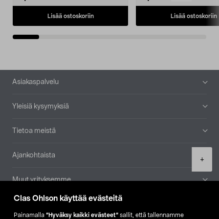
Lisää ostoskoriin
Lisää ostoskoriin
Alatunniste
Asiakaspalvelu
Yleisiä kysymyksiä
Tietoa meistä
Ajankohtaista
Product
+
quantity
Muut yrityksemme
Clas Ohlson käyttää evästeitä
Etsi myymälä
Painamalla
”Hyväksy kaikki evästeet”
sallit, että tallennamme