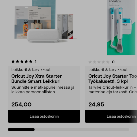
arvostelut
5.0 viidestä
1
arvostelut
0
0.0 viidestä
t
tähdestä
Leikkurit & tarvikkeet
Leikkurit & tarvikkeet
Cricut Joy Xtra Starter
Cricut Joy Starter Too
Bundle Smart Leikkuri
Työkalusetti, 3 kpl
Suunnittele matkapuhelimessa ja
Tarvike Cricut-leikkuriin –
leikkaa persoonallisten
materiaaleja tarkasti. Cri
koristeiden, korttien jn...
Starter ...
254,00
24,95
Lisää ostoskoriin
Lisää ostoskoriin