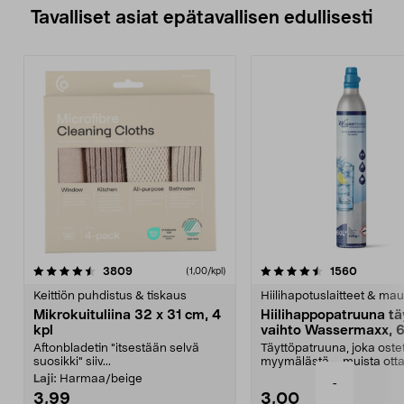
Tavalliset asiat epätavallisen edullisesti
4.5viidestä
arvostelut
4.5viidestä
arvostel
3809
1560
(1,00/kpl)
tähdestä
t
Keittiön puhdistus & tiskaus
Hiilihapotuslaitteet & mau
Mikrokuituliina 32 x 31 cm, 4
Hiilihappopatruuna tä
kpl
vaihto Wassermaxx, 6
Aftonbladetin "itsestään selvä
Täyttöpatruuna, joka ost
suosikki" siiv...
myymälästä – muista ott
patruuna mukaasi m...
Laji:
Harmaa/beige
-
3,99
3,00