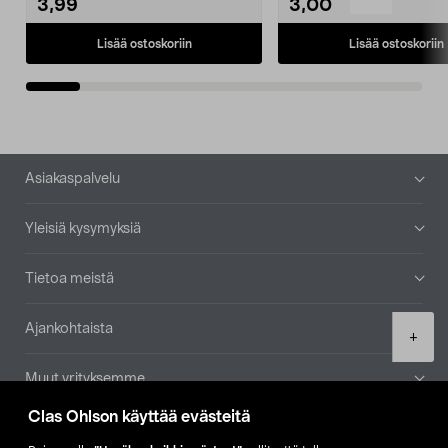
3,99
3,00
Lisää ostoskoriin
Lisää ostoskoriin
Alatunniste
Asiakaspalvelu
Yleisiä kysymyksiä
Tietoa meistä
Ajankohtaista
Product
+
quantity
Muut yrityksemme
Clas Ohlson käyttää evästeitä
Etsi myymälä