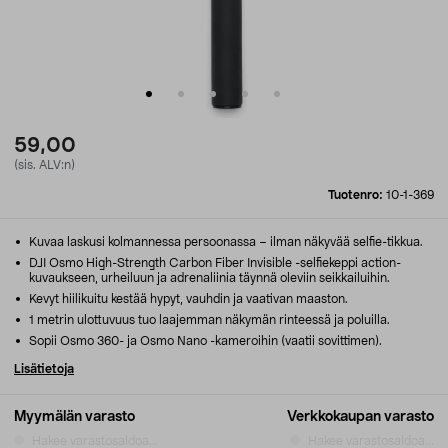
59,00
(sis. ALV:n)
Tuotenro:
10-1-369
Kuvaa laskusi kolmannessa persoonassa – ilman näkyvää selfie-tikkua.
DJI Osmo High-Strength Carbon Fiber Invisible -selfiekeppi action-
kuvaukseen, urheiluun ja adrenaliinia täynnä oleviin seikkailuihin.
Kevyt hiilikuitu kestää hypyt, vauhdin ja vaativan maaston.
1 metrin ulottuvuus tuo laajemman näkymän rinteessä ja poluilla.
Sopii Osmo 360- ja Osmo Nano -kameroihin (vaatii sovittimen).
Lisätietoja
Myymälän varasto
Verkkokaupan varasto
Hakee varastosaldoa...
Hakee varastosaldoa...