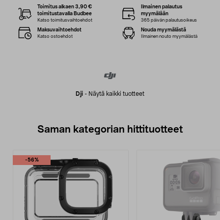
Toimitus alkaen 3,90 €
Ilmainen palautus
toimitustavalla Budbee
myymälään
Katso toimitusvaihtoehdot
365 päivän palautusoikeus
Maksuvaihtoehdot
Nouda myymälästä
Katso ostoehdot
Ilmainen nouto myymälästä
Dji
-
Näytä kaikki tuotteet
Saman kategorian hittituotteet
-56%