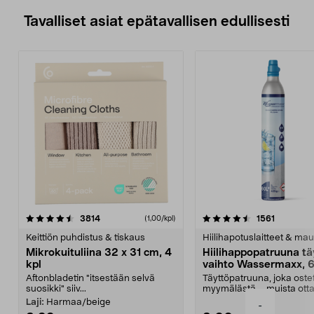
Tavalliset asiat epätavallisen edullisesti
4.5viidestä
arvostelut
4.5viidestä
arvostelu
3814
1561
(1,00/kpl)
tähdestä
t
Keittiön puhdistus & tiskaus
Hiilihapotuslaitteet & mau
Mikrokuituliina 32 x 31 cm, 4
Hiilihappopatruuna tä
kpl
vaihto Wassermaxx, 6
Aftonbladetin "itsestään selvä
Täyttöpatruuna, joka ost
suosikki" siiv...
myymälästä – muista ott
patruuna mukaasi m...
Laji:
Harmaa/beige
-