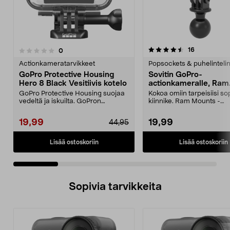
4.5 viidestä
4.0 viidestä
arvostelut
16
arvostelut
0
tähdestä
t
Actionkameratarvikkeet
Popsockets & puhelinteli
GoPro Protective Housing
Sovitin GoPro-
Hero 8 Black Vesitiivis kotelo
actionkameralle, Ram
Mounts
GoPro Protective Housing suojaa
Kokoa omiin tarpeisiisi so
vedeltä ja iskuilta. GoPron
kiinnike. Ram Mounts -
alkuperäinen kuori H...
kiinnitysjärjestelmään, 1":..
19,99
19,99
44,95
Lisää ostoskoriin
Lisää ostoskoriin
Sopivia tarvikkeita