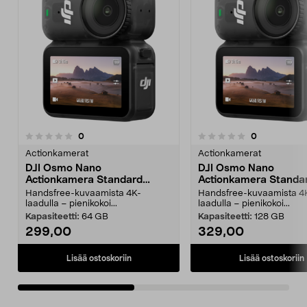
arvostelut
arvostelut
0
0
0.0 viidestä
0.0 viidestä
tähdestä
t
Actionkamerat
Actionkamerat
DJI Osmo Nano
DJI Osmo Nano
Actionkamera Standard
Actionkamera Standa
Combo
Combo
Handsfree-kuvaamista 4K-
Handsfree-kuvaamista 4
laadulla – pienikokoi...
laadulla – pienikokoi...
Kapasiteetti:
64 GB
Kapasiteetti:
128 GB
299,00
329,00
Lisää ostoskoriin
Lisää ostoskoriin