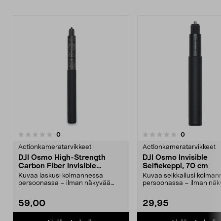
5.0viidestä
arvostelut
arvostelut
0
0
0.0 viidestä
t
tähdestä
Actionkameratarvikkeet
Actionkameratarvikkeet
DJI Osmo High-Strength
DJI Osmo Invisible
Carbon Fiber Invisible
Selfiekeppi, 70 cm
Selfiekeppi 1 m
Kuvaa laskusi kolmannessa
Kuvaa seikkailusi kolma
persoonassa – ilman näkyvää
persoonassa – ilman nä
selfie-tikkua. DJI Osmo Hi...
selfiekeppiä. DJI Osmo...
59,00
29,95