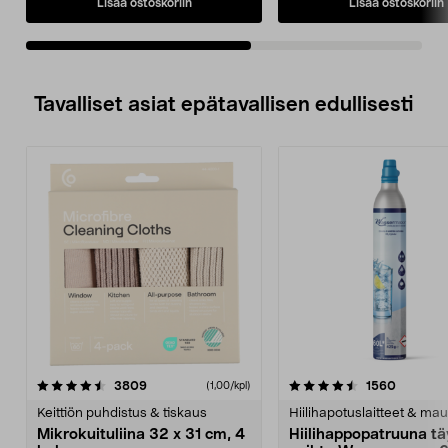
Lisää ostoskoriin
Lisää ostoskoriin
Tavalliset asiat epätavallisen edullisesti
4.5viidestä
arvostelut
4.5viidestä
arvostel
3809
1560
(1,00/kpl)
tähdestä
t
Keittiön puhdistus & tiskaus
Hiilihapotuslaitteet & mau
Mikrokuituliina 32 x 31 cm, 4
Hiilihappopatruuna tä