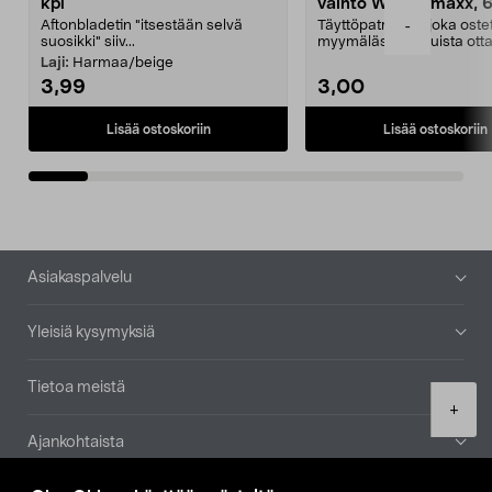
kpl
vaihto Wassermaxx, 6
Aftonbladetin "itsestään selvä
Täyttöpatruuna, joka ost
-
suosikki" siiv...
myymälästä – muista ott
patruuna mukaasi m...
Laji:
Harmaa/beige
3,99
3,00
Lisää ostoskoriin
Lisää ostoskoriin
Alatunniste
Asiakaspalvelu
Yleisiä kysymyksiä
Tietoa meistä
Product
+
quantity
Ajankohtaista