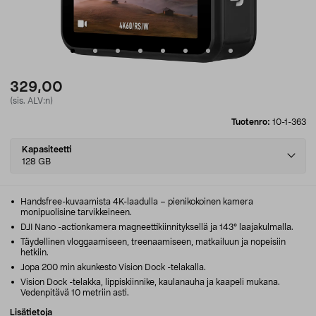
329,00
(sis. ALV:n)
Tuotenro:
10-1-363
Select
Kapasiteetti
variant
128 GB
Handsfree-kuvaamista 4K-laadulla – pienikokoinen kamera
monipuolisine tarvikkeineen.
DJI Nano -actionkamera magneettikiinnityksellä ja 143° laajakulmalla.
Täydellinen vloggaamiseen, treenaamiseen, matkailuun ja nopeisiin
hetkiin.
Jopa 200 min akunkesto Vision Dock -telakalla.
Vision Dock -telakka, lippiskiinnike, kaulanauha ja kaapeli mukana.
Vedenpitävä 10 metriin asti.
Lisätietoja