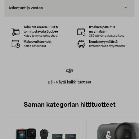
Asiantuntija vastaa
Toimitus alkaen 3,90 €
Ilmainen palautus
toimitustavalla Budbee
myymälään
Katso toimitusvaihtoehdot
365 päivän palautusoikeus
Maksuvaihtoehdot
Nouda myymälästä
Katso ostoehdot
Ilmainen nouto myymälästä
Dji
-
Näytä kaikki tuotteet
Saman kategorian hittituotteet