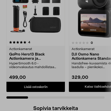
arvostelut
4
arvostelut
0
0.0 viidestä
0.0 viidestä
tähdestä
t
Actionkamerat
Actionkamerat
GoPro Hero13 Black
DJI Osmo Nano
Actionkamera ja
Actionkamera Standa
tarvikepaketti
Combo
HyperSmooth 6.0 -
Handsfree-kuvaamista 4
videonvakautus mahdollistaa
laadulla – pienikokoi...
keskeytyksettömän kuvan myös
liikke...
499,00
329,00
Katso Vaihtoehdo
Lisää ostoskoriin
Sopivia tarvikkeita