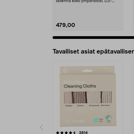
tallenna koko ympäristösi. DJI-
actionkamera Standard C...
479,00
Lisää ostoskoriin
Tavalliset asiat epätavallisen
5viidestä
4.5viidestä
arvostelut
3814