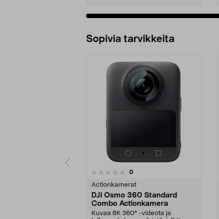
Sopivia tarvikkeita
arvostelut
0
0 viidestä
0.0 viidestä
tähdestä
tähdestä
Actionkamerat
DJI Osmo 360 Standard
Combo Actionkamera
Kuvaa 8K 360° -videota ja