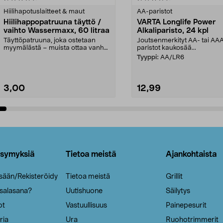
tähdestä
Hiilihapotuslaitteet & maut
AA-paristot
Hiilihappopatruuna täyttö /
VARTA Longlife Power
vaihto Wassermaxx, 60 litraa
Alkaliparisto, 24 kpl
Täyttöpatruuna, joka ostetaan
Joutsenmerkityt AA- tai AA
myymälästä – muista ottaa vanha
paristot kaukosää...
patruuna mukaasi m...
Tyyppi:
AA/LR6
3,00
12,99
Lisää ostoskoriin
Lisää ostoskoriin
ysymyksiä
Tietoa meistä
Ajankohtaista
isään/Rekisteröidy
Tietoa meistä
Grillit
 salasana?
Uutishuone
Säilytys
ot
Vastuullisuus
Painepesurit
ria
Ura
Ruohotrimmerit