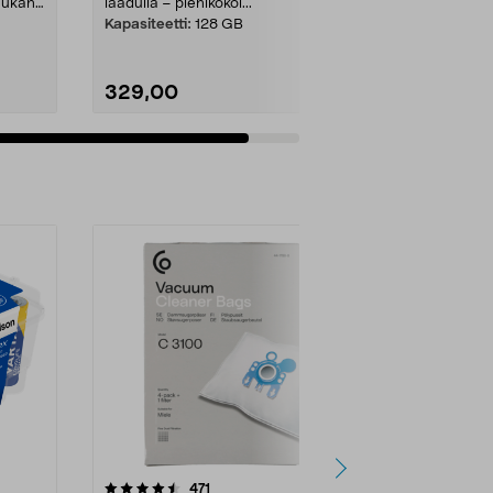
 Mukana
laadulla – pienikokoi...
Kapasiteetti:
128 GB
329,00
Lisää ostoskoriin
4.5viidestä
arvostelut
4.5
471
6