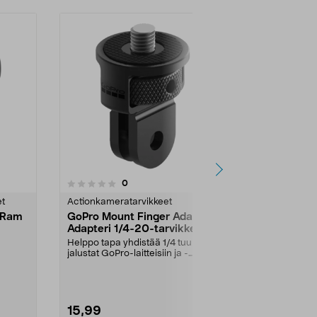
5.0 viidestä
4.5
1
arvostelut
0
tähdestä
tähdestä
et
Actionkameratarvikkeet
Actionkamera
e Ram
GoPro Mount Finger Adapter
DJI Osmo Inv
Adapteri 1/4-20-tarvikkeille
Stick Kit Se
Helppo tapa yhdistää 1/4 tuuman
Kuvaa ajoist
jalustat GoPro-laitteisiin ja -
persoonassa 
"...
tarvikkeisiin. Go...
selfie-keppiä. 
15,99
29,95