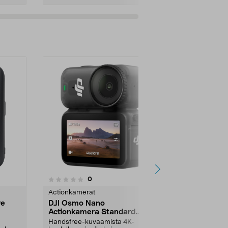
arvostelut
0
tähdestä
Actionkamerat
re
DJI Osmo Nano
Actionkamera Standard
Combo
Handsfree-kuvaamista 4K-