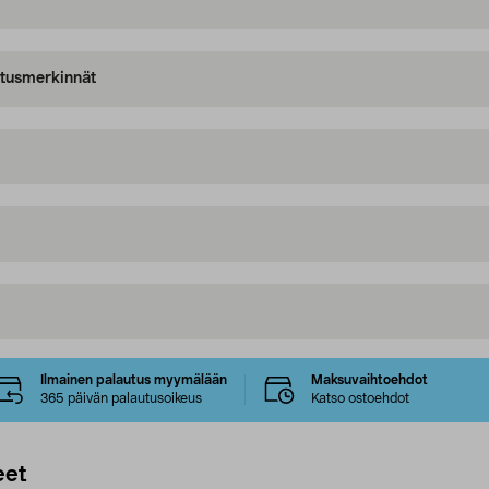
oitusmerkinnät
Ilmainen palautus myymälään
Maksuvaihtoehdot
365 päivän palautusoikeus
Katso ostoehdot
eet