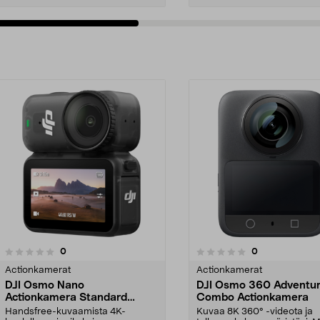
arvostelut
arvostelut
0
0
0.0 viidestä
0.0 viidestä
tähdestä
Actionkamerat
Actionkamerat
DJI Osmo Nano
DJI Osmo 360 Adventu
Actionkamera Standard
Combo Actionkamera
Combo
Handsfree-kuvaamista 4K-
Kuvaa 8K 360° -videota ja