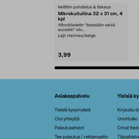
tähdestä
tähdestä
Keittiön puhdistus & tiskaus
Mikrokuituliina 32 x 31 cm, 4
kpl
Aftonbladetin "itsestään selvä
suosikki" siiv...
Laji:
Harmaa/beige
3,99
Lisää ostoskoriin
Alatunniste
Asiakaspalvelu
Yleisiä k
Yleisiä kysymyksiä
Kirjaudu s
Ota yhteyttä
Unohtuiko
Palautusehdot
Omat tied
Tee palautus / reklamaatio
Tilaushisto