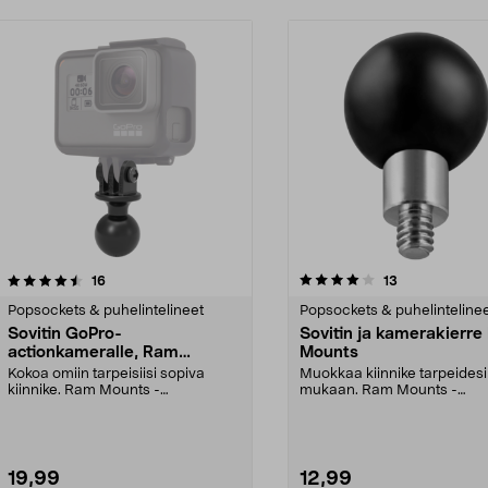
4.0 viidestä
arvostelut
arvostelut
16
13
0.0 viidestä
tähdestä
Popsockets & puhelintelineet
Popsockets & puhelinteline
Sovitin GoPro-
Sovitin ja kamerakierr
actionkameralle, Ram
Mounts
Mounts
Kokoa omiin tarpeisiisi sopiva
Muokkaa kiinnike tarpeidesi
kiinnike. Ram Mounts -
mukaan. Ram Mounts -
kiinnitysjärjestelmään, 1":...
kiinnitysjärjestelmään, jossa 1
19,99
12,99