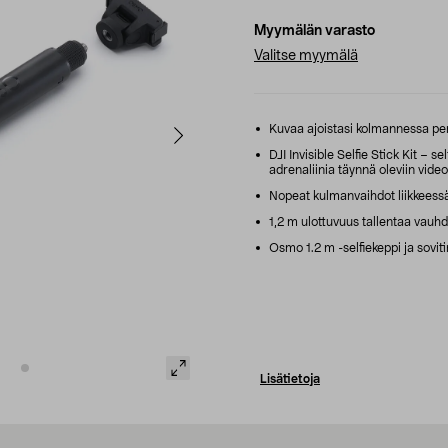
Myymälän varasto
Valitse myymälä
Kuvaa ajoistasi kolmannessa per
DJI Invisible Selfie Stick Kit – s
adrenaliinia täynnä oleviin video
Nopeat kulmanvaihdot liikkeessä 
1,2 m ulottuvuus tallentaa vauhd
Osmo 1.2 m -selfiekeppi ja soviti
Lisätietoja