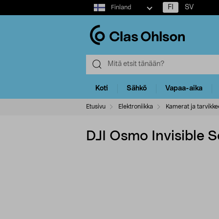
Select
FI
SV
Finland
market
Koti
Sähkö
Vapaa-aika
Etusivu
Elektroniikka
Kamerat ja tarvikke
DJI Osmo Invisible Se