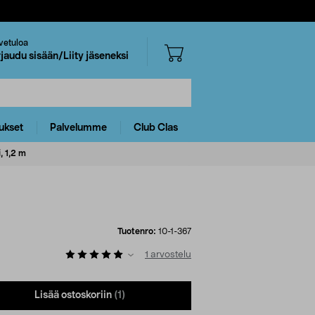
vetuloa
rjaudu sisään/Liity jäseneksi
ukset
Palvelumme
Club Clas
, 1,2 m
Tuotenro:
10-1-367
1
arvostelu
Lisää ostoskoriin
(1)