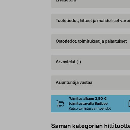
Lisätietoja
Tuotetiedot, liitteet ja mahdolliset var
Ostotiedot, toimitukset ja palautukset
Arvostelut
(1)
Asiantuntija vastaa
Toimitus alkaen 3,90 €
toimitustavalla Budbee
Katso toimitusvaihtoehdot
Saman kategorian hittituott