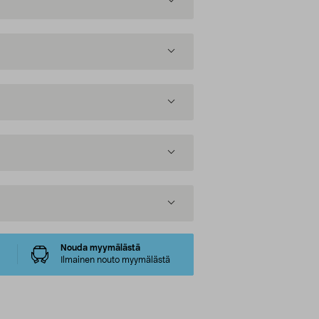
Nouda myymälästä
Ilmainen nouto myymälästä