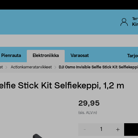
Ter
Ki
Pienrauta
Elektroniikka
Varaosat
Tarjo
et
Actionkameratarvikkeet
DJI Osmo Invisible Selfie Stick Kit Selfiekeppi
lfie Stick Kit Selfiekeppi, 1,2 m
29,95
(sis. ALV:n)
Product
quantity