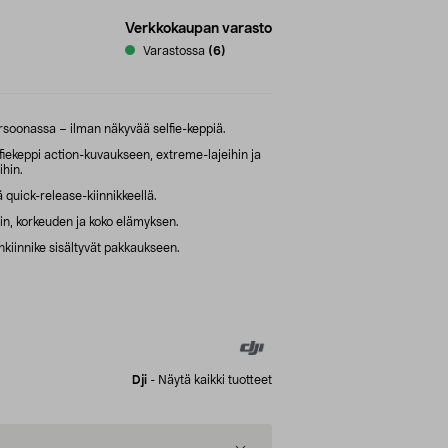
Verkkokaupan varasto
Varastossa
(6)
soonassa – ilman näkyvää selfie-keppiä.
elfiekeppi action-kuvaukseen, extreme-lajeihin ja
ihin.
quick-release-kiinnikkeellä.
in, korkeuden ja koko elämyksen.
nkiinnike sisältyvät pakkaukseen.
Dji
-
Näytä kaikki tuotteet