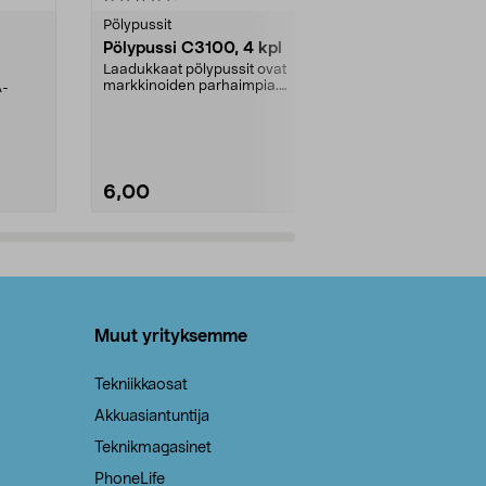
tähdestä
tähdestä
Pölypussit
Kierrätys & ro
Pölypussi C3100, 4 kpl
Roskapussi,
kahvat, 30 l
Laadukkaat pölypussit ovat
markkinoiden parhaimpia.
A-
Testivoittaja 
Kestävä, jopa 50 % suurempi ...
roskapussi u
Roskapussi, jo
6,00
2,00
Lisää ostoskoriin
Lisää
Muut yrityksemme
Tekniikkaosat
Akkuasiantuntija
Teknikmagasinet
PhoneLife