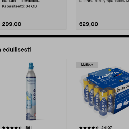
laadulla – pienikokoi...
tallenna koko ympäristösi.
3 akkua, latausasema...
Kapasiteetti:
64 GB
299,00
629,00
Lisää ostoskoriin
Lisää ostoskoriin
 edullisesti
Multibuy
4.5viidestä
arvostelut
4.5viidestä
arvostelut
1561
24107