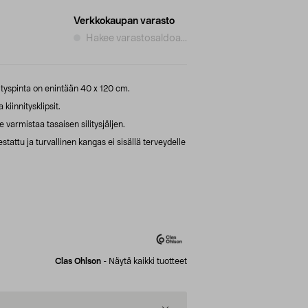
Verkkokaupan varasto
Hakee varastosaldoa...
ilityspinta on enintään 40 x 120 cm.
kiinnitysklipsit.
armistaa tasaisen silitysjäljen.
stattu ja turvallinen kangas ei sisällä terveydelle
Clas Ohlson
-
Näytä kaikki tuotteet