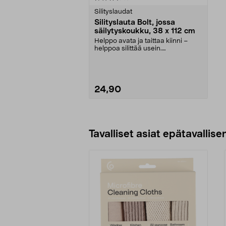
tähdestä
Silityslaudat
Silityslauta Bolt, jossa
säilytyskoukku, 38 x 112 cm
Helppo avata ja taittaa kiinni –
helppoa silittää usein.
Kokoontaitettava Bolt-s...
24,90
Lisää ostoskoriin
Tavalliset asiat epätavallisen