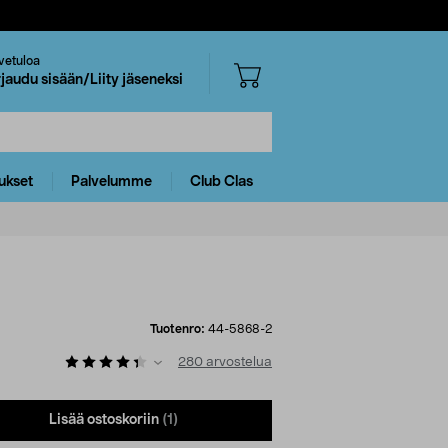
vetuloa
rjaudu sisään/Liity jäseneksi
ukset
Palvelumme
Club Clas
Tuotenro:
44-5868-2
280
arvostelua
Lisää ostoskoriin
(1)