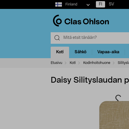
Select
FI
SV
Finland
market
Koti
Sähkö
Vapaa-aika
Etusivu
Koti
Kodinhoitohuone
Silitys
Daisy Silityslaudan 