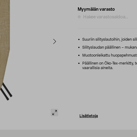
Myymälän varasto
Hakee varastosaldoa...
Suuriin silityslautoihin, joiden s
Silityslaudan päällinen – mukana 
Muotoonleikattu huopapehmuste v
Päällinen on Öko-Tex-merkitty, te
vaarallisia aineita.
Lisätietoja