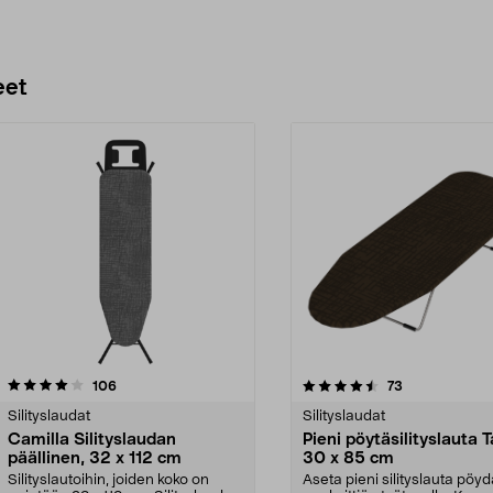
eet
4.5 viidestä
arvostelut
3.5 viidestä
arvostelut
106
73
tähdestä
Silityslaudat
Silityslaudat
Camilla Silityslaudan
Pieni pöytäsilityslauta 
päällinen, 32 x 112 cm
30 x 85 cm
Silityslautoihin, joiden koko on
Aseta pieni silityslauta pöydä