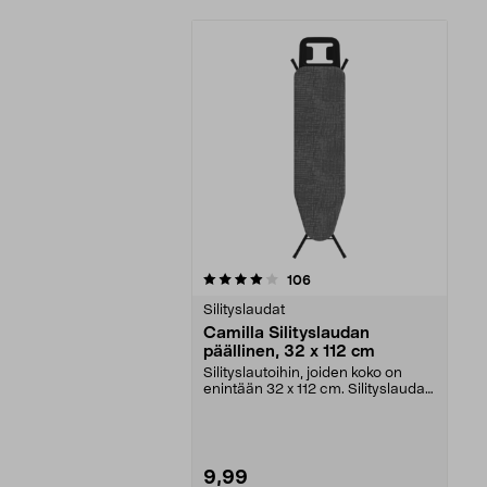
0viidestä
arvostelut
106
tähdestä
Silityslaudat
Camilla Silityslaudan
päällinen, 32 x 112 cm
Silityslautoihin, joiden koko on
enintään 32 x 112 cm. Silityslaudan
päällinen –...
9,99