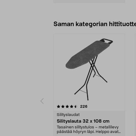
Lisää ostoskoriin
Saman kategorian hittituott
5 viidestä
4.0 viidestä
arvostelut
226
tähdestä
tähdestä
Silityslaudat
Silityslauta 32 x 108 cm
Tasainen silitystulos – metallilevy
päästää höyryn läpi. Helppo avata