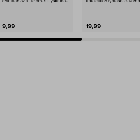
enintään 32 x 112 cm. Silityslaudan
apukeittiön työtasolle. Komp
päällinen –...
kokoon...
9,99
19,99