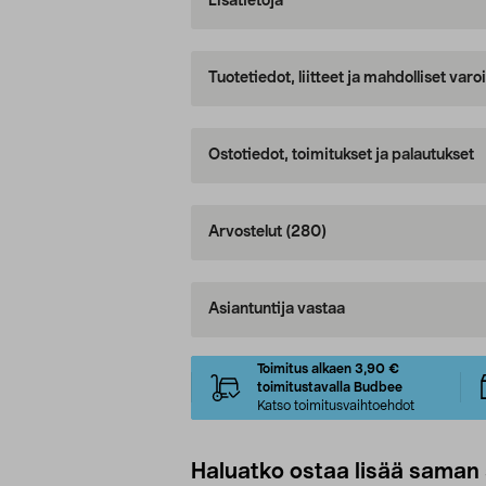
Lisätietoja
Tuotetiedot, liitteet ja mahdolliset var
Ostotiedot, toimitukset ja palautukset
Arvostelut
(280)
Asiantuntija vastaa
Toimitus alkaen 3,90 €
toimitustavalla Budbee
Katso toimitusvaihtoehdot
Haluatko ostaa lisää saman 