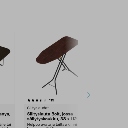
4.5 viidestä
arvostelut
4.5
119
9
tähdestä
tähdestä
Silityslaudat
Silityslaudat
Tanya,
Silityslauta Bolt, jossa
Ode Hihasili
säilytyskoukku, 38 x 112 cm
cm
lle tai
Helppo avata ja taittaa kiinni –
Silitä kaulus