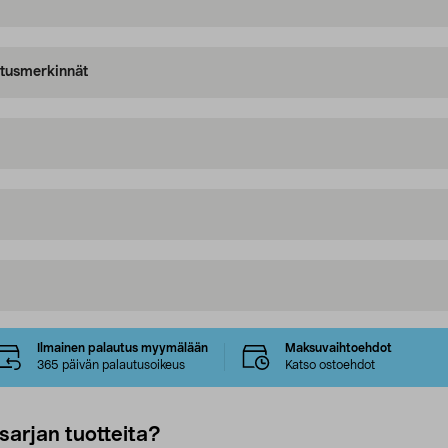
oitusmerkinnät
Ilmainen palautus myymälään
Maksuvaihtoehdot
365 päivän palautusoikeus
Katso ostoehdot
sarjan tuotteita?