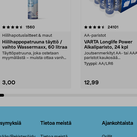
4.5viidestä
arvostelut
4.5viidestä
arvostelut
1560
24101
tähdestä
Hiilihapotuslaitteet & maut
AA-paristot
Hiilihappopatruuna täyttö /
VARTA Longlife Power
vaihto Wassermaxx, 60 litraa
Alkaliparisto, 24 kpl
Täyttöpatruuna, joka ostetaan
Joutsenmerkityt AA- tai AA
myymälästä – muista ottaa vanha
paristot kaukosää...
patruuna mukaasi m...
Tyyppi:
AA/LR6
3,00
12,99
Lisää ostoskoriin
Lisää ostoskoriin
ysymyksiä
Tietoa meistä
Ajankohtaista
isään/Rekisteröidy
Tietoa meistä
Grillit