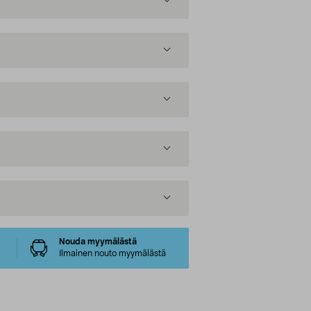
Nouda myymälästä
Ilmainen nouto myymälästä