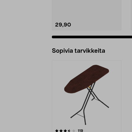
ja taittaa...
29,90
Sopivia tarvikkeita
5viidestä
arvostelut
119