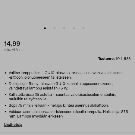
14,99
(sis. ALV:n)
Tuotenro:
10-1-838
Valitse lamppu itse – GU10-alasvalo tarjoaa joustavan valaistuksen
keittiöön, olohuoneeseen tai eteiseen.
Designlight Tenny -alasvalo GU10-kannalla uppoasennukseen,
vaihdettava lamppu enintään 7,5 W.
Kallistettavissa 25 astetta – suuntaa valo sisustuselementteihin,
tauluihin tai työtasoille.
Sopii 75 mm:n reikään – helppo kiinteä asennus alakattoon.
Voidaan asentaa suoraan eristeeseen oikealla lampulla. Halkaisija: 87,5
mm. Lamppu myydään erikseen.
Lisätietoja