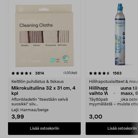
4.5viidestä
arvostelut
4.5viidestä
arvostelu
3814
1563
(1,00/kpl)
tähdestä
t
Keittiön puhdistus & tiskaus
Hiilihapotuslaitteet & mau
Mikrokuituliina 32 x 31 cm, 4
Hiilihappopatruuna tä
-
kpl
vaihto Wassermaxx, 6
Aftonbladetin "itsestään selvä
Täyttöpatruuna, joka ost
suosikki" siiv...
myymälästä – muista ott
patruuna mukaasi m...
Laji:
Harmaa/beige
3,99
3,00
Lisää ostoskoriin
Lisää ostoskoriin