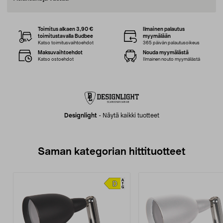
Toimitus alkaen 3,90 €
Ilmainen palautus
toimitustavalla Budbee
myymälään
Katso toimitusvaihtoehdot
365 päivän palautusoikeus
Maksuvaihtoehdot
Nouda myymälästä
Katso ostoehdot
Ilmainen nouto myymälästä
Designlight
-
Näytä kaikki tuotteet
Saman kategorian hittituotteet