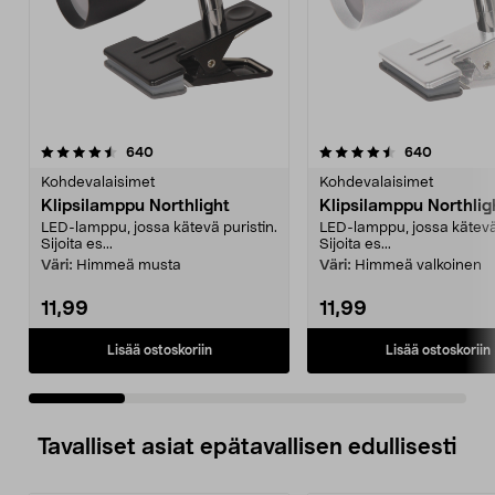
4.5 viidestä
arvostelut
4.0 viidestä
arvostelu
640
640
tähdestä
t
Kohdevalaisimet
Kohdevalaisimet
Klipsilamppu Northlight
Klipsilamppu Northlig
LED-lamppu, jossa kätevä puristin.
LED-lamppu, jossa kätevä 
Sijoita es...
Sijoita es...
Väri:
Himmeä musta
Väri:
Himmeä valkoinen
11,99
11,99
Lisää ostoskoriin
Lisää ostoskoriin
Tavalliset asiat epätavallisen edullisesti