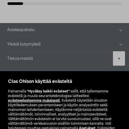
Alatunniste
Asiakaspalvelu
Yleisiä kysymyksiä
Product
+
Tietoa meistä
quantity
Ajankohtaista
Clas Ohlson käyttää evästeitä
Muut yrityksemme
Painamalla
”Hyväksy kaikki evästeet”
sallit, että tallennamme
evästeitä ja muuta seurantateknologiaa laitteellesi
evästeselosteemme mukaisesti
. Evästeitä käytetään sivuston
Etsi myymälä
käyttökokemuksen parantamiseen ja käytön analysointiin sekä
mainonnan kohdentamiseen. Käytämme neljänlaisia evästeitä:
välttämättömät, toiminnalliset, analyyttiset ja mainosevästeet.
SE
NO
FI
Välttämättömiin evästeisiin ei tarvita suostumustasi, sillä ne ovat
välttämättömiä verkkosivuston sisällön toimimisen kannalta. Voit
FI
SV
halutessasi muuttaa asetuksiasi painamalla
Asetukset
. Evästeiden