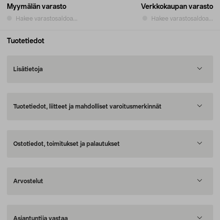
Myymälän varasto
Verkkokaupan varasto
Hakee varastosaldoa...
Hakee varastosaldoa...
Tuotetiedot
Lisätietoja
Tuotetiedot, liitteet ja mahdolliset varoitusmerkinnät
Ostotiedot, toimitukset ja palautukset
Arvostelut
Asiantuntija vastaa