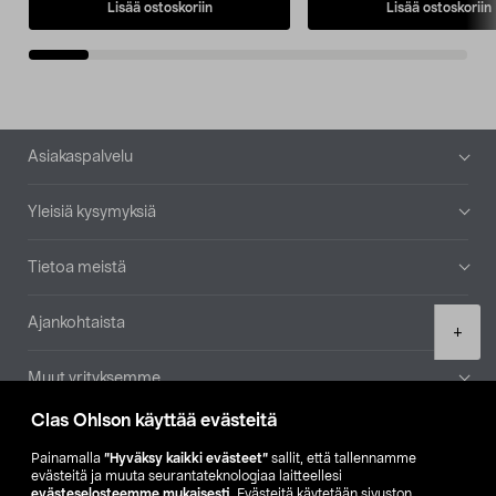
Lisää ostoskoriin
Lisää ostoskoriin
Alatunniste
Asiakaspalvelu
Yleisiä kysymyksiä
Tietoa meistä
Ajankohtaista
Product
+
quantity
Muut yrityksemme
Clas Ohlson käyttää evästeitä
Etsi myymälä
Painamalla
”Hyväksy kaikki evästeet”
sallit, että tallennamme
evästeitä ja muuta seurantateknologiaa laitteellesi
SE
NO
FI
evästeselosteemme mukaisesti
. Evästeitä käytetään sivuston