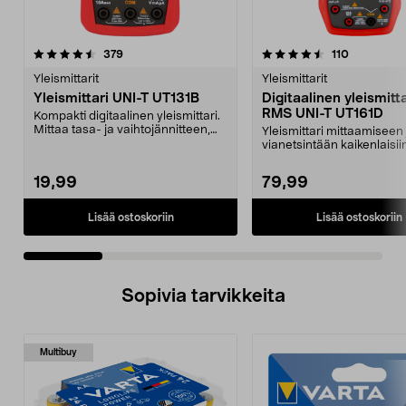
4.5 viidestä
arvostelut
1.5 viidestä
arvostelut
379
110
tähdestä
t
Yleismittarit
Yleismittarit
Yleismittari UNI-T UT131B
Digitaalinen yleismitta
RMS UNI-T UT161D
Kompakti digitaalinen yleismittari.
Mittaa tasa- ja vaihtojännitteen,
Yleismittari mittaamiseen 
tasavirran...
vianetsintään kaikenlaisi
ja elektroniikka...
19,99
79,99
Lisää ostoskoriin
Lisää ostoskoriin
Sopivia tarvikkeita
Multibuy