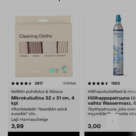
4.5viidestä
arvostelut
4.5viidestä
arvostelu
3817
1563
(1,00/kpl)
tähdestä
t
Keittiön puhdistus & tiskaus
Hiilihapotuslaitteet & mau
Mikrokuituliina 32 x 31 cm, 4
Hiilihappopatruuna tä
kpl
vaihto Wassermaxx, 6
Aftonbladetin "itsestään selvä
Täyttöpatruuna, joka ost
suosikki" siiv...
myymälästä – muista ott
patruuna mukaasi m...
Laji:
Harmaa/beige
-
3,99
3,00