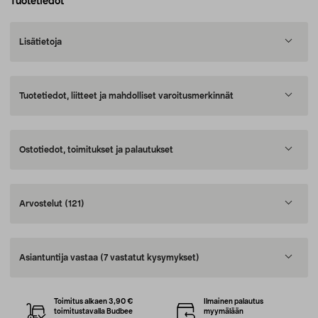
Tuotetiedot
Lisätietoja
Tuotetiedot, liitteet ja mahdolliset varoitusmerkinnät
Ostotiedot, toimitukset ja palautukset
Arvostelut
(121)
Asiantuntija vastaa
(7 vastatut kysymykset)
Toimitus alkaen 3,90 €
Ilmainen palautus
toimitustavalla Budbee
myymälään