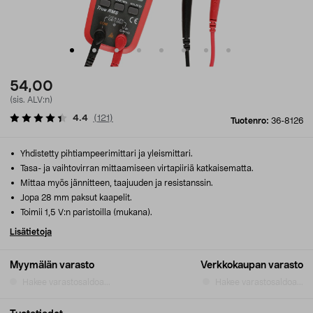
54,00
(sis. ALV:n)
4.4
(
121
)
Tuotenro:
36-8126
Yhdistetty pihtiampeerimittari ja yleismittari.
Tasa- ja vaihtovirran mittaamiseen virtapiiriä katkaisematta.
Mittaa myös jännitteen, taajuuden ja resistanssin.
Jopa 28 mm paksut kaapelit.
Toimii 1,5 V:n paristoilla (mukana).
Lisätietoja
Myymälän varasto
Verkkokaupan varasto
Hakee varastosaldoa...
Hakee varastosaldoa...