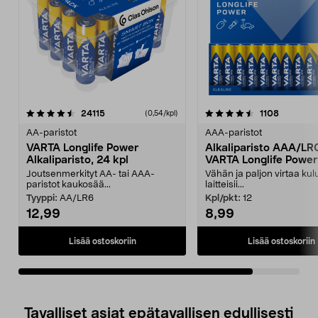
4.5viidestä
arvostelut
arvostelu
24115
1108
(0,54/kpl)
tähdestä
AA-paristot
AAA-paristot
VARTA Longlife Power
Alkaliparisto AAA/LR
Alkaliparisto, 24 kpl
VARTA Longlife Power
Joutsenmerkityt AA- tai AAA-
Vähän ja paljon virtaa kulu
paristot kaukosää...
laitteisii...
Tyyppi:
AA/LR6
Kpl/pkt:
12
12,99
8,99
Lisää ostoskoriin
Lisää ostoskoriin
Tavalliset asiat epätavallisen edullisesti