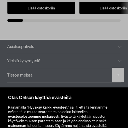
Lisää ostoskoriin
Lisää ostoskoriin
Alatunniste
Asiakaspalvelu
Yleisiä kysymyksiä
Product
+
Tietoa meistä
quantity
Ajankohtaista
Clas Ohlson käyttää evästeitä
Muut yrityksemme
Painamalla
”Hyväksy kaikki evästeet”
sallit, että tallennamme
evästeitä ja muuta seurantateknologiaa laitteellesi
evästeselosteemme mukaisesti
. Evästeitä käytetään sivuston
Etsi myymälä
käyttökokemuksen parantamiseen ja käytön analysointiin sekä
mainonnan kohdentamiseen. Käytämme neljänlaisia evästeitä: