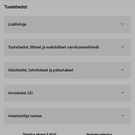
Tuotetiedot
Lisätietoja
Tuotetiedot, liitteet ja mahdolliset varoitusmerkinnät
Ostotiedot, toimitukset ja palautukset
Arvostelut
(2)
Asiantuntija vastaa
Toimitus alkaen 3,90 €
Ilmainen palautus