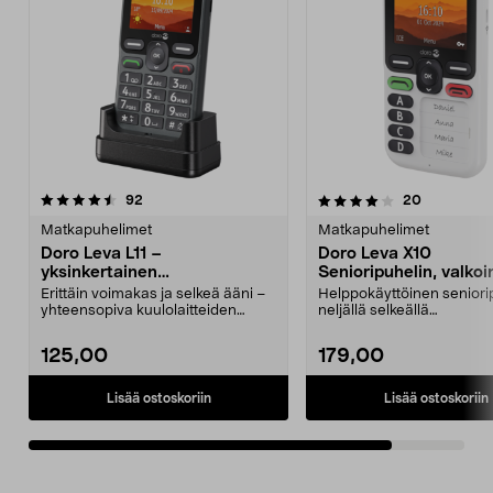
4.0viidestä
arvostelut
arvostelut
92
20
tähdestä
Matkapuhelimet
Matkapuhelimet
Doro Leva L11 –
Doro Leva X10
yksinkertainen
Senioripuhelin, valko
näppäinpuhelin iäkkäille
Erittäin voimakas ja selkeä ääni –
Helppokäyttöinen seniori
yhteensopiva kuulolaitteiden
neljällä selkeällä
kanssa (HAC). Do...
pikavalintanäppäimellä. G
125,00
179,00
Lisää ostoskoriin
Lisää ostoskoriin