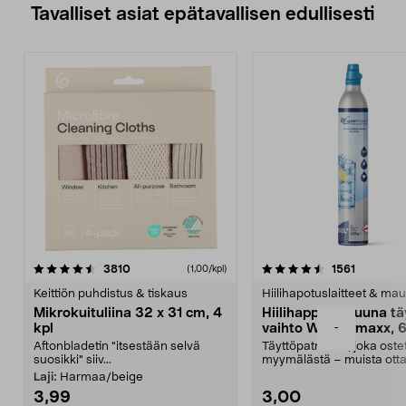
Tavalliset asiat epätavallisen edullisesti
4.5viidestä
arvostelut
4.5viidestä
arvostelu
3810
1561
(1,00/kpl)
tähdestä
t
Keittiön puhdistus & tiskaus
Hiilihapotuslaitteet & mau
Mikrokuituliina 32 x 31 cm, 4
Hiilihappopatruuna tä
-
kpl
vaihto Wassermaxx, 6
Aftonbladetin "itsestään selvä
Täyttöpatruuna, joka ost
suosikki" siiv...
myymälästä – muista ott
patruuna mukaasi m...
Laji:
Harmaa/beige
3,99
3,00