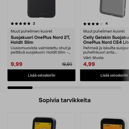
4.0 viidestä
arvostelut
4.0 viidestä
arvostelut
3
4
tähdestä
t
Muut puhelimen kuoret
Muut puhelimen kuoret
Suojakuori OnePlus Nord 2T,
Celly Gelskin Suojaku
Holdit Slim
OnePlus Nord CE4 Lit
Uusiomuovista valmistettu ohut ja
Pehmeä ja iskuilta suoja
peittävä suojakuori. Holdit Slim -
puhelinkuori anta...
suojakuori –...
Väri:
Musta
9,99
4,99
19,90
Lisää ostoskoriin
Lisää ostoskoriin
Sopivia tarvikkeita