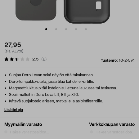
27,95
(sis. ALV:n)
2.5
(
2
)
Tuotenro:
10-2-574
Suojaa Doro Levan sekä näytön että takakannen.
Doro-lompakkokotelo, jossa tilaa kahdelle kortille.
Magneettilukitus pitää kotelon suljettuna laukussa tai taskussa.
Sopii malleihin Doro Leva L11, E11 ja X10.
Kätevä suojakotelo arkeen, matkalle ja asiointikerroille.
Lisätietoja
Myymälän varasto
Verkkokaupan varasto
Hakee varastosaldoa...
Hakee varastosaldoa...