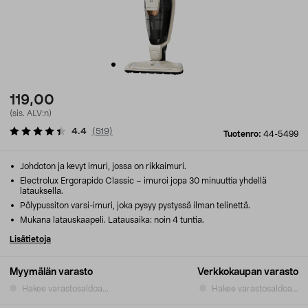
119,00
(sis. ALV:n)
4.4
(
519
)
Tuotenro:
44-5499
Johdoton ja kevyt imuri, jossa on rikkaimuri.
Electrolux Ergorapido Classic – imuroi jopa 30 minuuttia yhdellä
latauksella.
Pölypussiton varsi-imuri, joka pysyy pystyssä ilman telinettä.
Mukana latauskaapeli. Latausaika: noin 4 tuntia.
Lisätietoja
Myymälän varasto
Verkkokaupan varasto
Hakee varastosaldoa...
Hakee varastosaldoa...