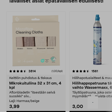
Tavalliset asiat epätavallisen edullisesti
4.5viidestä
arvostelut
4.5viidestä
arvostelu
3814
1561
(1,00/kpl)
tähdestä
t
Keittiön puhdistus & tiskaus
Hiilihapotuslaitteet & mau
Mikrokuituliina 32 x 31 cm, 4
Hiilihappopatruuna tä
kpl
vaihto Wassermaxx, 6
Aftonbladetin "itsestään selvä
Täyttöpatruuna, joka ost
suosikki" siiv...
myymälästä – muista ott
patruuna mukaasi m...
Laji:
Harmaa/beige
-
3,99
3,00