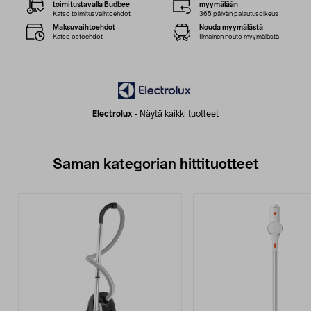
toimitustavalla Budbee
myymälään
Katso toimitusvaihtoehdot
365 päivän palautusoikeus
Maksuvaihtoehdot
Nouda myymälästä
Katso ostoehdot
Ilmainen nouto myymälästä
Electrolux
-
Näytä kaikki tuotteet
Saman kategorian hittituotteet