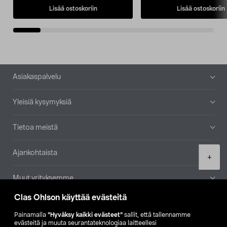
Lisää ostoskoriin
Lisää ostoskoriin
Alatunniste
Asiakaspalvelu
Yleisiä kysymyksiä
Tietoa meistä
Ajankohtaista
Product
+
quantity
Muut yrityksemme
Clas Ohlson käyttää evästeitä
Etsi myymälä
Painamalla
”Hyväksy kaikki evästeet”
sallit, että tallennamme
evästeitä ja muuta seurantateknologiaa laitteellesi