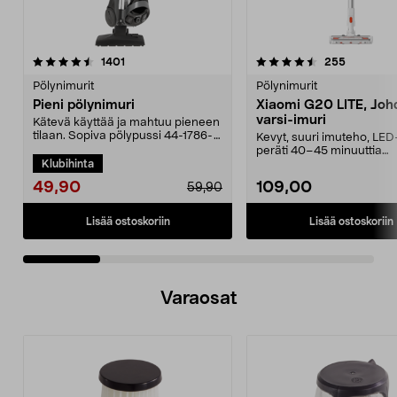
4.5 viidestä
arvostelut
4.5 viidestä
arvostelut
1401
255
tähdestä
t
Pölynimurit
Pölynimurit
Pieni pölynimuri
Xiaomi G20 LITE, Joh
varsi-imuri
Kätevä käyttää ja mahtuu pieneen
tilaan. Sopiva pölypussi 44-1786-
Kevyt, suuri imuteho, LED
5. Kompakti pö...
peräti 40–45 minuuttia
Klubihinta
käyttöaikaa vakiotilass...
49,90
109,00
59,90
Lisää ostoskoriin
Lisää ostoskoriin
Varaosat