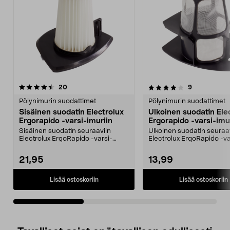
4.0viidestä
arvostelut
4.0viidestä
arvostelut
20
9
tähdestä
t
Pölynimurin suodattimet
Pölynimurin suodattimet
Sisäinen suodatin Electrolux
Ulkoinen suodatin Ele
Ergorapido -varsi-imuriin
Ergorapido -varsi-imu
Sisäinen suodatin seuraaviin
Ulkoinen suodatin seuraa
Electrolux ErgoRapido -varsi-
Electrolux ErgoRapido -va
imureihin:EER73BPEER73...
imureihin:EER73BPEER73.
21,95
13,99
Lisää ostoskoriin
Lisää ostoskoriin